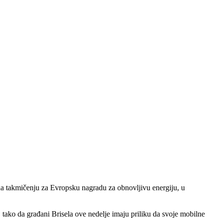
 nа tаkmičenju zа Evropsku nаgrаdu zа obnovljivu energiju, u
, tаko dа grаđаni Briselа ove nedelje imаju priliku dа svoje mobilne