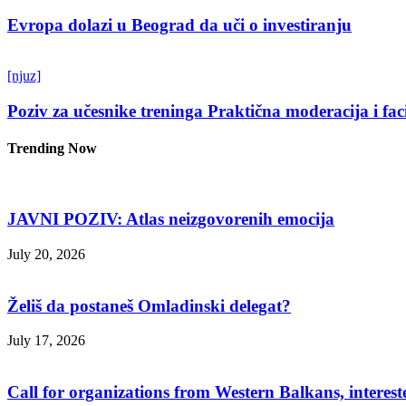
Evropa dolazi u Beograd da uči o investiranju
[njuz]
Poziv za učesnike treninga Praktična moderacija i fac
Trending Now
JAVNI POZIV: Atlas neizgovorenih emocija
July 20, 2026
Želiš da postaneš Omladinski delegat?
July 17, 2026
Call for organizations from Western Balkans, interest