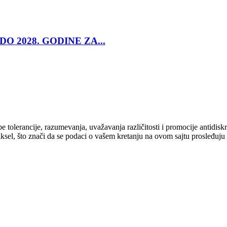
O 2028. GODINE ZA...
cipe tolerancije, razumevanja, uvažavanja različitosti i promocije antid
ksel, što znači da se podaci o vašem kretanju na ovom sajtu prosleđuju