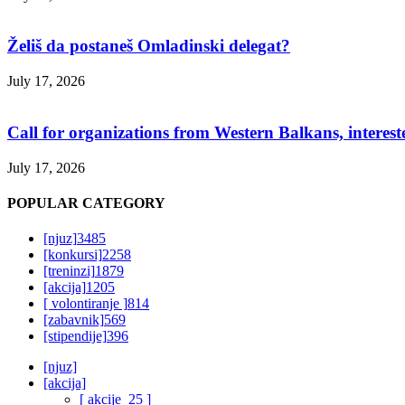
Želiš da postaneš Omladinski delegat?
July 17, 2026
Call for organizations from Western Balkans, interest
July 17, 2026
POPULAR CATEGORY
[njuz]
3485
[konkursi]
2258
[treninzi]
1879
[akcija]
1205
[ volontiranje ]
814
[zabavnik]
569
[stipendije]
396
[njuz]
[akcija]
[ akcije_25 ]