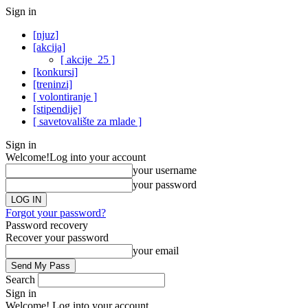
Sign in
[njuz]
[akcija]
[ akcije_25 ]
[konkursi]
[treninzi]
[ volontiranje ]
[stipendije]
[ savetovalište za mlade ]
Sign in
Welcome!
Log into your account
your username
your password
Forgot your password?
Password recovery
Recover your password
your email
Search
Sign in
Welcome! Log into your account