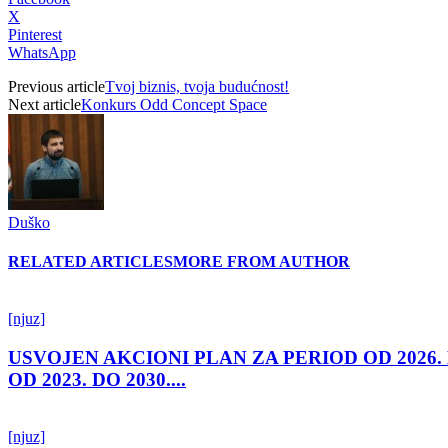
X
Pinterest
WhatsApp
Previous article
Tvoj biznis, tvoja budućnost!
Next article
Konkurs Odd Concept Space
Duško
RELATED ARTICLES
MORE FROM AUTHOR
[njuz]
USVOJEN AKCIONI PLAN ZA PERIOD OD 2026.
OD 2023. DO 2030....
[njuz]