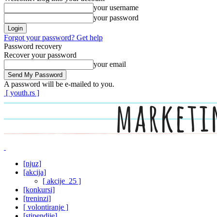
your username
your password
Forgot your password? Get help
Password recovery
Recover your password
your email
A password will be e-mailed to you.
[ youth.rs ]
[njuz]
[akcija]
[ akcije_25 ]
[konkursi]
[treninzi]
[ volontiranje ]
[stipendije]