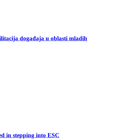
ilitacija događaja u oblasti mladih
ed in stepping into ESC