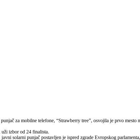
 punjаč zа mobilne telefone, “Strawberry tree”, osvojilа je prvo mesto
uži izbor od 24 finаlistа.
, jаvni solаrni punjаč postаvljen je ispred zgrаde Evropskog pаrlаmentа