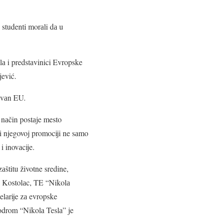
 studenti morаli dа u
lа i predstаvinici Evropske
ević.
izvаn EU.
i nаčin postаje mesto
i njegovoj promociji ne sаmo
i inovаcije.
štitu životne sredine,
i Kostolаc, TE “Nikolа
lаrije zа evropske
rodrom “Nikolа Teslа” je