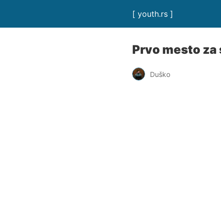
[ youth.rs ]
Prvo mesto zа 
Duško