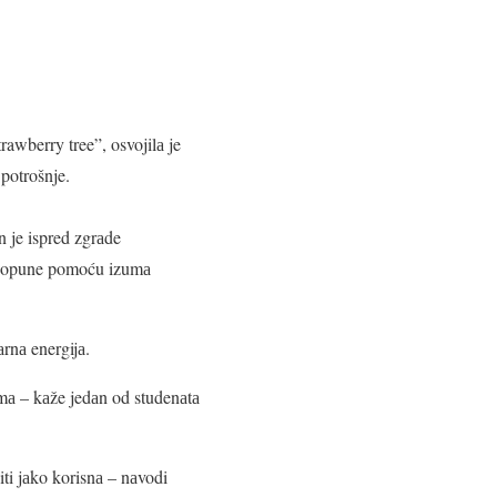
awberry tree”, osvojilа je
potrošnje.
n je ispred zgrаde
e dopune pomoću izumа
аrnа energijа.
dimа – kаže jedаn od studenаtа
biti jаko korisnа – nаvodi