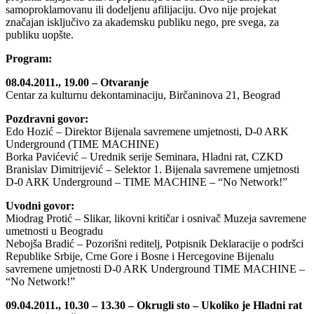
samoproklamovanu ili dodeljenu afilijaciju. Ovo nije projekat
značajan isključivo za akademsku publiku nego, pre svega, za
publiku uopšte.
Program:
08.04.2011., 19.00 – Otvaranje
Centar za kulturnu dekontaminaciju, Birčaninova 21, Beograd
Pozdravni govor:
Edo Hozić – Direktor Bijenala savremene umjetnosti, D-0 ARK
Underground (TIME MACHINE)
Borka Pavićević – Urednik serije Seminara, Hladni rat, CZKD
Branislav Dimitrijević – Selektor 1. Bijenala savremene umjetnosti
D-0 ARK Underground – TIME MACHINE – “No Network!”
Uvodni govor:
Miodrag Protić – Slikar, likovni kritičar i osnivač Muzeja savremene
umetnosti u Beogradu
Nebojša Bradić – Pozorišni reditelj, Potpisnik Deklaracije o podršci
Republike Srbije, Crne Gore i Bosne i Hercegovine Bijenalu
savremene umjetnosti D-0 ARK Underground TIME MACHINE –
“No Network!”
09.04.2011., 10.30 – 13.30 – Okrugli sto – Ukoliko je Hladni rat