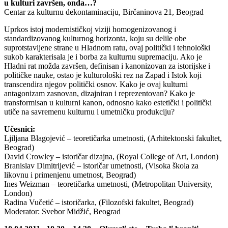
u kulturi završen, onda…?
Centar za kulturnu dekontaminaciju, Birčaninova 21, Beograd
Uprkos istoj modernističkoj viziji homogenizovanog i
standardizovanog kulturnog horizonta, koju su delile obe
suprotstavljene strane u Hladnom ratu, ovaj politički i tehnološki
sukob karakterisala je i borba za kulturnu supremaciju. Ako je
Hladni rat možda završen, definisan i kanonizovan za istorijske i
političke nauke, ostao je kulturološki rez na Zapad i Istok koji
transcendira njegov politički osnov. Kako je ovaj kulturni
antagonizam zasnovan, dizajniran i reprezentovan? Kako je
transformisan u kulturni kanon, odnosno kako estetički i politički
utiče na savremenu kulturnu i umetničku produkciju?
Učesnici:
Ljiljana Blagojević – teoretičarka umetnosti, (Arhitektonski fakultet,
Beograd)
David Crowley – istoričar dizajna, (Royal College of Art, London)
Branislav Dimitrijević – istoričar umetnosti, (Visoka škola za
likovnu i primenjenu umetnost, Beograd)
Ines Weizman – teoretičarka umetnosti, (Metropolitan University,
London)
Radina Vučetić – istoričarka, (Filozofski fakultet, Beograd)
Moderator: Svebor Midžić, Beograd