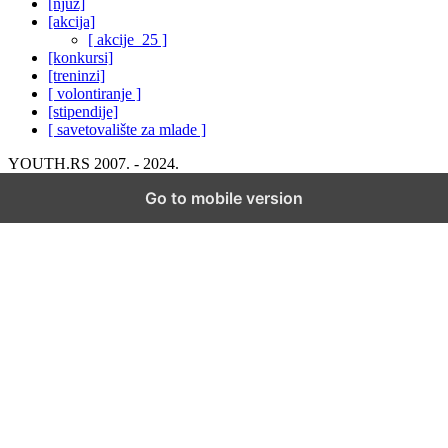
[njuz]
[akcija]
[ akcije_25 ]
[konkursi]
[treninzi]
[ volontiranje ]
[stipendije]
[ savetovalište za mlade ]
YOUTH.RS 2007. - 2024.
Go to mobile version