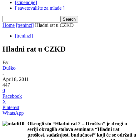
[stipendije]
[ savetovalište za mlade ]
Home
[treninzi]
Hladni rat u CZKD
[treninzi]
Hladni rat u CZKD
By
Duško
-
April 8, 2011
447
0
Facebook
X
Pinterest
WhatsApp
Okrugli sto “Hladni rat 2 – Društvo” je drugi u
seriji okruglih stolova seminara “Hladni rat –
prošlost, sadašnjost, budućnost” koji će se održati u