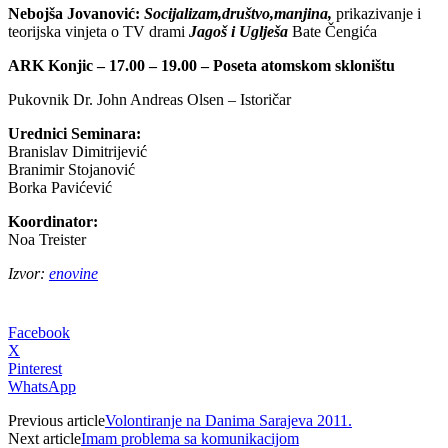
Nebojša Jovanović:
Socijalizam,društvo,manjina,
prikazivanje i
teorijska vinjeta o TV drami
Jagoš i Uglješa
Bate Čengića
ARK Konjic – 17.00 – 19.00 – Poseta atomskom skloništu
Pukovnik Dr. John Andreas Olsen – Istoričar
Urednici Seminara:
Branislav Dimitrijević
Branimir Stojanović
Borka Pavićević
Koordinator:
Noa Treister
Izvor:
enovine
Facebook
X
Pinterest
WhatsApp
Previous article
Volontiranje na Danima Sarajeva 2011.
Next article
Imam problema sa komunikacijom