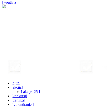
[ youth.rs ]
[njuz]
[akcija]
[ akcije_25 ]
[konkursi]
[treninzi]
[ volontiranje ]