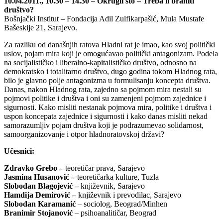
10.04.2011., 10.30 – 14.30 – Okrugli sto – Treba li braniti
društvo?
Bošnjački Institut – Fondacija Adil Zulfikarpašić, Mula Mustafe
Bašeskije 21, Sarajevo.
Za razliku od današnjih ratova Hladni rat je imao, kao svoj politički
uslov, pojam mira koji je omogućavao politički antagonizam. Podela
na socijalističko i liberalno-kapitalističko društvo, odnosno na
demokratsko i totalitarno društvo, dugo godina tokom Hladnog rata,
bilo je glavno polje antagonizma u formulisanju koncepta društva.
Danas, nakon Hladnog rata, zajedno sa pojmom mira nestali su
pojmovi politike i društva i oni su zamenjeni pojmom zajednice i
sigurnosti. Kako misliti nestanak pojmova mira, politike i društva i
uspon koncepata zajednice i sigurnosti i kako danas misliti nekad
samorazumljiv pojam društva koji je podrazumevao solidarnost,
samoorganizovanje i otpor hladnoratovskoj državi?
Učesnici:
Zdravko Grebo
–
teoretičar prava, Sarajevo
Jasmina Husanović –
teoretičarka kulture, Tuzla
Slobodan Blagojević
–
književnik, Sarajevo
Hamdija D
emirović –
književnik i prevodilac, Sarajevo
Slobodan Karamanić
– sociolog, Beograd/Minhen
Branimir Stojanovi
ć
– psihoanalitičar, Beograd