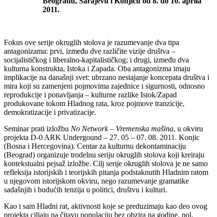
Beogradu, Sarajevu i Konjicu od 8. do 10. aprila
2011.
Fokus ove serije okruglih stolova je razumevanje dva tipa
antagonizama: prvi, između dve različite vizije društva –
socijalističkog i liberalno-kapitalističkog; i drugi, između dva
kulturna konstrukta, Istoka i Zapada. Oba antagonizma imaju
implikacije na današnji svet: ubrzano nestajanje koncepata društva i
mira koji su zamenjeni pojmovima zajednice i sigurnosti, odnosno
reprodukcije i ponavljanja – kulturne razlike Istok/Zapad
produkovane tokom Hladnog rata, kroz pojmove tranzicije,
demokratizacije i privatizacije.
Seminar prati izložbu
No Network – Vremenska mašina
, u okviru
projekta D-0 ARK Undergound – 27. 05 – 07. 08. 2011. Konjic
(Bosna i Hercegovina). Centar za kulturnu dekontaminaciju
(Beograd) organizuje trodelnu seriju okruglih stolova koji kreiraju
kontekstualni pejsaž izložbe. Cilj serije okruglih stolova je ne samo
refleksija istorijskih i teorijskih pitanja podstaknutih Hladnim ratom
u njegovom istorijskom okviru, nego razumevanje gramatike
sadašnjih i budućih tenzija u politici, društvu i kulturi.
Kao i sam Hladni rat, aktivnosti koje se preduzimaju kao deo ovog
projekta ciljaju na čitavu populaciju bez obzira na godine, pol,