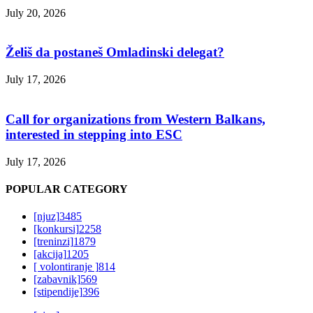
July 20, 2026
Želiš da postaneš Omladinski delegat?
July 17, 2026
Call for organizations from Western Balkans,
interested in stepping into ESC
July 17, 2026
POPULAR CATEGORY
[njuz]
3485
[konkursi]
2258
[treninzi]
1879
[akcija]
1205
[ volontiranje ]
814
[zabavnik]
569
[stipendije]
396