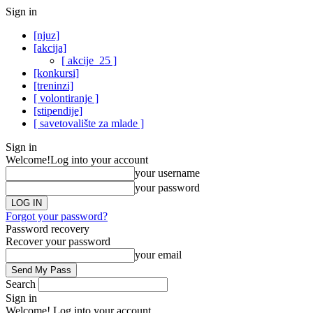
Sign in
[njuz]
[akcija]
[ akcije_25 ]
[konkursi]
[treninzi]
[ volontiranje ]
[stipendije]
[ savetovalište za mlade ]
Sign in
Welcome!
Log into your account
your username
your password
Forgot your password?
Password recovery
Recover your password
your email
Search
Sign in
Welcome! Log into your account