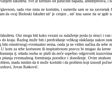
vanjem fakulteta. Sve je krenulo od panicnih napada, antidepresiva, i n
 Uglavnom, sada vise nista ne koristim, i usmerila sam se na zavrsetak f
 da ovaj Bioloski fakultet nit’ je cenjen , nit’ ima sanse da se igde
kulteta. Oni mogu biti kako vezani za nalaženje posla (u struci i van nj
ro do kraja. Razlog može biti i predviđanje velikog olakšanja nakon rast
lnog bilo emotivnog) eventualno nema, onda ja ne vidim načina da sebe m
a? U kom za tebe korisnom ili inspirativnom pravcu bi mogao da krene 
odrastanja tj. mlada osoba se plaši da neće uspešno odgovoriti izazovima
a pitanja eventualnog formiranja porodice i donošenje. Ovim strahom
blem, mada mislim da ti može koristiti i da problem koji iznosiš počneš
ozdravi, Jovan Ratković.