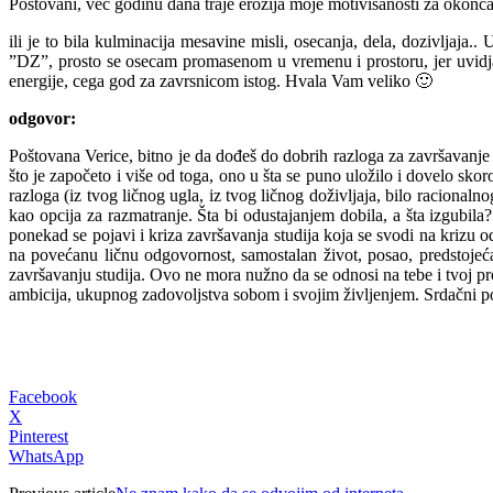
Postovani, vec godinu dana traje erozija moje motivisanosti za okonca
ili je to bila kulminacija mesavine misli, osecanja, dela, dozivljaja..
”DZ”, prosto se osecam promasenom u vremenu i prostoru, jer uvidjam
energije, cega god za zavrsnicom istog. Hvala Vam veliko 🙂
odgovor:
Poštovana Verice, bitno je da dođeš do dobrih razloga za završavanje fa
što je započeto i više od toga, ono u šta se puno uložilo i dovelo sko
razloga (iz tvog ličnog ugla, iz tvog ličnog doživljaja, bilo raciona
kao opcija za razmatranje. Šta bi odustajanjem dobila, a šta izgubil
ponekad se pojavi i kriza završavanja studija koja se svodi na krizu 
na povećanu ličnu odgovornost, samostalan život, posao, predstojeć
završavanju studija. Ovo ne mora nužno da se odnosi na tebe i tvoj pro
ambicija, ukupnog zadovoljstva sobom i svojim življenjem. Srdačni p
Facebook
X
Pinterest
WhatsApp