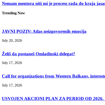
Nemam mentora niti mi je process rada do kraja jasa
Trending Now
JAVNI POZIV: Atlas neizgovorenih emocija
July 20, 2026
Želiš da postaneš Omladinski delegat?
July 17, 2026
Call for organizations from Western Balkans, interest
July 17, 2026
USVOJEN AKCIONI PLAN ZA PERIOD OD 2026. D