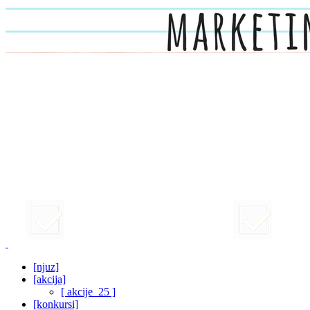
[njuz]
[akcija]
[ akcije_25 ]
[konkursi]