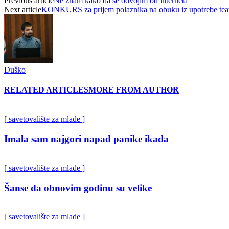
Previous article
Ne znam kako da se odvojim od interneta
Next article
KONKURS za prijem polaznika na obuku iz upotrebe teatr
Duško
RELATED ARTICLES
MORE FROM AUTHOR
[ savetovalište za mlade ]
Imala sam najgori napad panike ikada
[ savetovalište za mlade ]
Šanse da obnovim godinu su velike
[ savetovalište za mlade ]