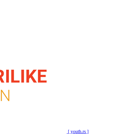
[ youth.rs ]