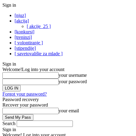
Sign in
[njuz]
[akcija]
[ akcije_25 ]
[konkursi]
[treninzi]
[ volontiranje ]
[stipendije]
[ savetovalište za mlade ]
Sign in
Welcome!
Log into your account
your username
your password
Forgot your password?
Password recovery
Recover your password
your email
Search
Sign in
Welcome! Log into your account