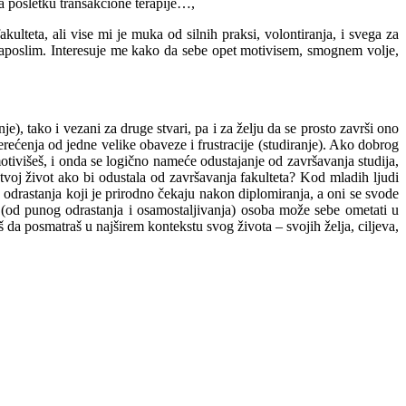
a posletku transakcione terapije…,
akulteta, ali vise mi je muka od silnih praksi, volontiranja, i svega za
 zaposlim. Interesuje me kako da sebe opet motivisem, smognem volje,
e), tako i vezani za druge stvari, pa i za želju da se prosto završi ono
erećenja od jedne velike obaveze i frustracije (studiranje). Ako dobrog
otivišeš, i onda se logično nameće odustajanje od završavanja studija,
tvoj život ako bi odustala od završavanja fakulteta? Kod mladih ljudi
 odrastanja koji je prirodno čekaju nakon diplomiranja, a oni se svode
 (od punog odrastanja i osamostaljivanja) osoba može sebe ometati u
 da posmatraš u najširem kontekstu svog života – svojih želja, ciljeva,