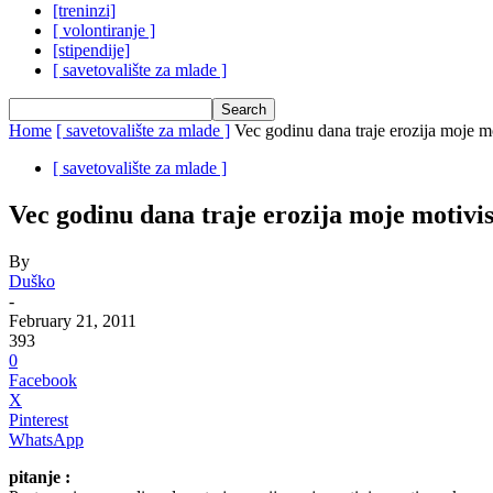
[treninzi]
[ volontiranje ]
[stipendije]
[ savetovalište za mlade ]
Home
[ savetovalište za mlade ]
Vec godinu dana traje erozija moje m
[ savetovalište za mlade ]
Vec godinu dana traje erozija moje motivi
By
Duško
-
February 21, 2011
393
0
Facebook
X
Pinterest
WhatsApp
pitanje :