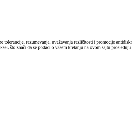
cipe tolerancije, razumevanja, uvažavanja različitosti i promocije antid
ksel, što znači da se podaci o vašem kretanju na ovom sajtu prosleđuju