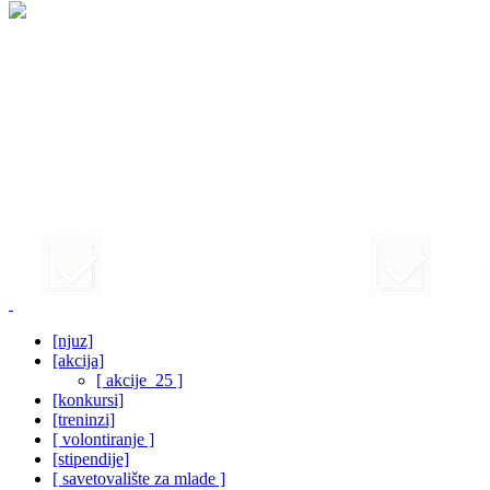
[njuz]
[akcija]
[ akcije_25 ]
[konkursi]
[treninzi]
[ volontiranje ]
[stipendije]
[ savetovalište za mlade ]