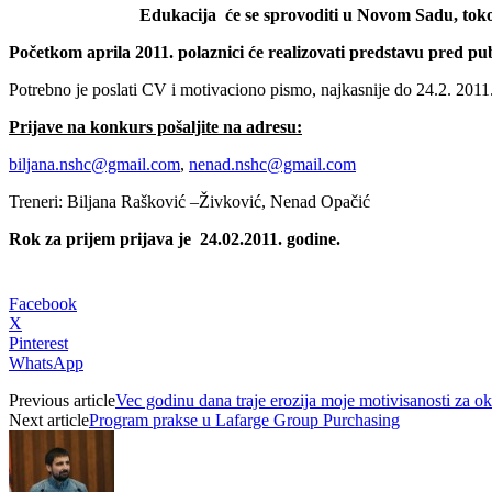
Edukacija će se sprovoditi u Novom Sadu,
tok
Početkom aprila 2011. polaznici će realizovati predstavu pred pu
Potrebno je poslati CV i motivaciono pismo, najkasnije do 24.2. 2011. 
Prijave na konkurs pošaljite na adresu:
biljana.nshc@gmail.com
,
nenad.nshc@gmail.com
Treneri: Biljana Rašković –Živković, Nenad Opačić
Rok za prijem prijava je 24.02.2011. godine.
Facebook
X
Pinterest
WhatsApp
Previous article
Vec godinu dana traje erozija moje motivisanosti za o
Next article
Program prakse u Lafarge Group Purchasing