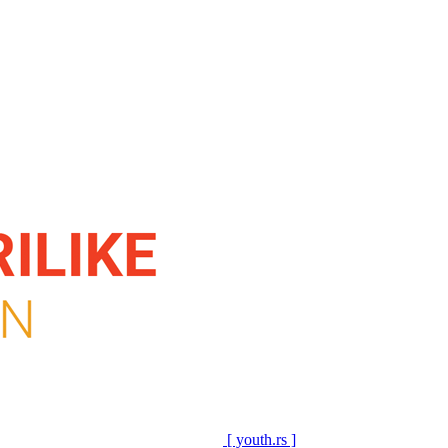
[ youth.rs ]