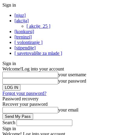
Sign in
[njuz]
[akcija]
[ akcije_25 ]
[konkursi]
[treninzi]
[ volontiranje ]
[stipendije]
[ savetovalište za mlade ]
Sign in
Welcome!
Log into your account
your username
your password
Forgot your password?
Password recovery
Recover your password
your email
Search
Sign in
Welcome! Log into your account