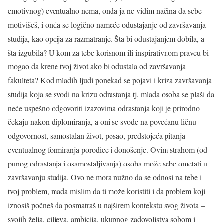
emotivnog) eventualno nema, onda ja ne vidim načina da sebe
motivišeš, i onda se logično nameće odustajanje od završavanja
studija, kao opcija za razmatranje. Šta bi odustajanjem dobila, a
šta izgubila? U kom za tebe korisnom ili inspirativnom pravcu bi
mogao da krene tvoj život ako bi odustala od završavanja
fakulteta? Kod mladih ljudi ponekad se pojavi i kriza završavanja
studija koja se svodi na krizu odrastanja tj. mlada osoba se plaši da
neće uspešno odgovoriti izazovima odrastanja koji je prirodno
čekaju nakon diplomiranja, a oni se svode na povećanu ličnu
odgovornost, samostalan život, posao, predstojeća pitanja
eventualnog formiranja porodice i donošenje. Ovim strahom (od
punog odrastanja i osamostaljivanja) osoba može sebe ometati u
završavanju studija. Ovo ne mora nužno da se odnosi na tebe i
tvoj problem, mada mislim da ti može koristiti i da problem koji
iznosiš počneš da posmatraš u najširem kontekstu svog života –
svojih želja, ciljeva, ambicija, ukupnog zadovoljstva sobom i