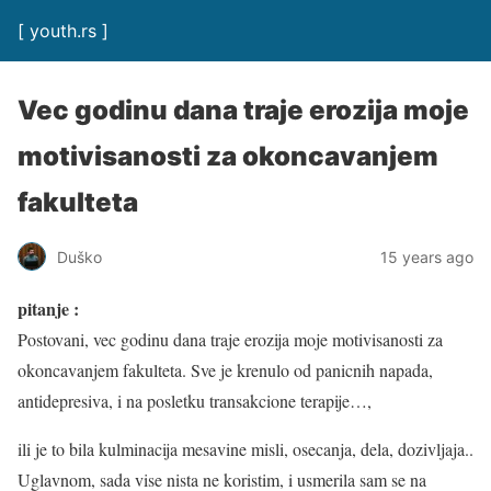
[ youth.rs ]
Vec godinu dana traje erozija moje
motivisanosti za okoncavanjem
fakulteta
Duško
15 years ago
pitanje :
Postovani, vec godinu dana traje erozija moje motivisanosti za
okoncavanjem fakulteta. Sve je krenulo od panicnih napada,
antidepresiva, i na posletku transakcione terapije…,
ili je to bila kulminacija mesavine misli, osecanja, dela, dozivljaja..
Uglavnom, sada vise nista ne koristim, i usmerila sam se na