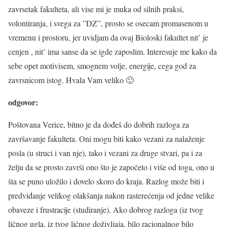
zavrsetak fakulteta, ali vise mi je muka od silnih praksi,
volontiranja, i svega za ”DZ”, prosto se osecam promasenom u
vremenu i prostoru, jer uvidjam da ovaj Bioloski fakultet nit’ je
cenjen , nit’ ima sanse da se igde zaposlim. Interesuje me kako da
sebe opet motivisem, smognem volje, energije, cega god za
zavrsnicom istog. Hvala Vam veliko 🙂
odgovor:
Poštovana Verice, bitno je da dođeš do dobrih razloga za
završavanje fakulteta. Oni mogu biti kako vezani za nalaženje
posla (u struci i van nje), tako i vezani za druge stvari, pa i za
želju da se prosto završi ono što je započeto i više od toga, ono u
šta se puno uložilo i dovelo skoro do kraja. Razlog može biti i
predviđanje velikog olakšanja nakon rasterećenja od jedne velike
obaveze i frustracije (studiranje). Ako dobrog razloga (iz tvog
ličnog ugla, iz tvog ličnog doživljaja, bilo racionalnog bilo