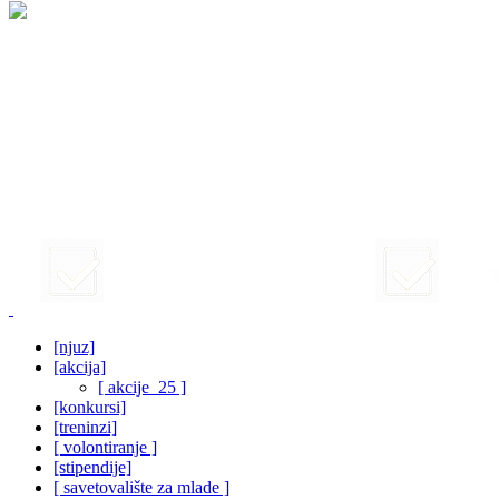
[njuz]
[akcija]
[ akcije_25 ]
[konkursi]
[treninzi]
[ volontiranje ]
[stipendije]
[ savetovalište za mlade ]