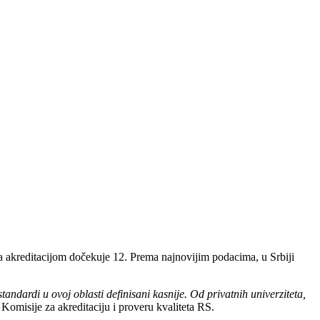
 sa akreditacijom dočekuje 12. Prema najnovijim podacima, u Srbiji
standardi u ovoj oblasti definisani kasnije. Od privatnih univerziteta,
 Komisije za akreditaciju i proveru kvaliteta RS.