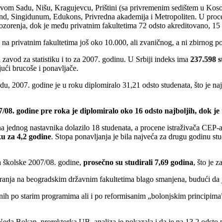
Novom Sadu, Nišu, Kragujevcu, Prištini (sa privremenim sedištem u Ko
end, Singidunum, Edukons, Privredna akademija i Metropoliten. U proces 
ozorenja, dok je među privatnim fakultetima 72 odsto akreditovano, 15 
a na privatnim fakultetima još oko 10.000, ali zvaničnog, a ni zbirnog 
avod za statistiku i to za 2007. godinu. U Srbiji indeks ima
237.598 
jući brucoše i ponavljače.
u, 2007. godine je u roku diplomiralo 31,21 odsto studenata, što je na
/08. godine pre roka je diplomiralo oko 16 odsto najboljih, dok je
na jednog nastavnika dolazilo 18 studenata, a procene istraživača CEP-a
ku za 4,2 godine
. Stopa ponavljanja je bila najveća za drugu godinu stu
ja školske 2007/08. godine,
prosečno su studirali 7,69 godina
, što je 
diranja na beogradskim državnim fakultetima blago smanjena, budući da j
nih po starim programima ali i po reformisanim „bolonjskim principima”
 Neda Bokan, prorektorka UB, analiza je pokazala i da je na 13,2 odsto