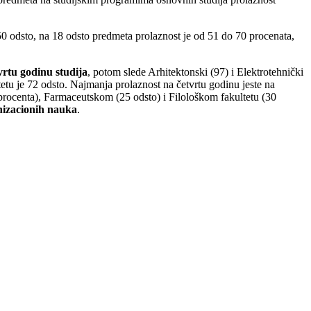
0 odsto, na 18 odsto predmeta prolaznost je od 51 do 70 procenata,
rtu godinu studija
, potom slede Arhitektonski (97) i Elektrotehnički
tu je 72 odsto. Najmanja prolaznost na četvrtu godinu jeste na
rocenta), Farmaceutskom (25 odsto) i Filološkom fakultetu (30
anizacionih nauka
.