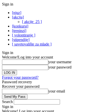
Sign in
[njuz]
[akcija]
[ akcije_25 ]
[konkursi]
[treninzi]
[ volontiranje ]
[stipendije]
[ savetovalište za mlade ]
Sign in
Welcome!
Log into your account
your username
your password
Forgot your password?
Password recovery
Recover your password
your email
Search
Sign in
Welcome! Log into your account