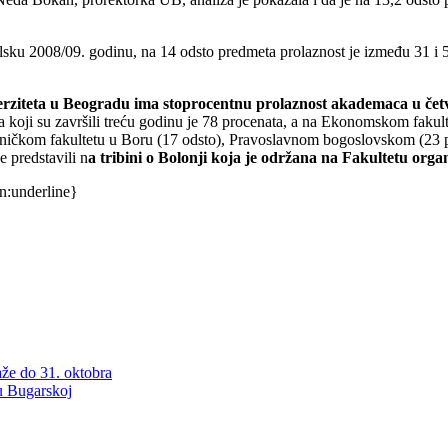
lsku 2008/09. godinu, na 14 odsto predmeta prolaznost je između 31 i 5
erziteta u Beogradu ima stoprocentnu prolaznost akademaca u četv
 koji su završili treću godinu je 78 procenata, a na Ekonomskom fakulte
ehničkom fakultetu u Boru (17 odsto), Pravoslavnom bogoslovskom (23 p
e predstavili n
a tribini o Bolonji koja je održana na Fakultetu org
n:underline}
aže do 31. oktobra
u Bugarskoj