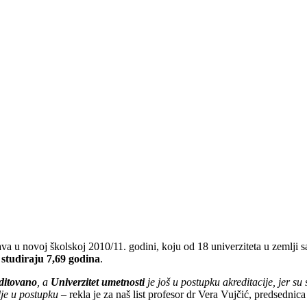
ava u novoj školskoj 2010/11. godini, koju od 18 univerziteta u zemlji
studiraju 7,69 godina
.
ditovano
, a
Univerzitet umetnosti
je još u postupku akreditacije, jer su 
alje u postupku
– rekla je za naš list profesor dr Vera Vujčić, predsednica