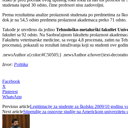
studenata ispod 30 odsto, čime profesori nisu zadovoljni.
Prema rezultatima analize prolaznosti studenata po predmetima za ško
dok je na 54,5 odsto predmeta prolaznost akademaca preko 71 odsto.
Takođe je utvrđeno da jedino
Tehnološko-metalurški fakultet Univ
fakultet sa 92 odsto. Na Saobraćajnom fakultetu prolaznost akademaca
Fakultetu veterinarske medicine, sa svega 4,8 procenata, zatim na T
procenata), pokazali su rezultati istraživanja koji su studenti ove godin
.newsAuthor a{color:#C50505;} .newsAuthor a:hover{text-decoratio
Izvor:
Politika
Facebook
X
Pinterest
WhatsApp
Previous article
Legitimacije za studente za školsku 2009/10 godinu v
Next article
Stipendije za osnovne studije na Americkom univerzitetu 