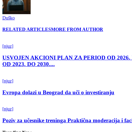
Duško
RELATED ARTICLES
MORE FROM AUTHOR
[njuz]
USVOJEN AKCIONI PLAN ZA PERIOD OD 2026.
OD 2023. DO 2030....
[njuz]
Evropa dolazi u Beograd da uči o investiranju
[njuz]
Poziv za učesnike treninga Praktična moderacija i fac