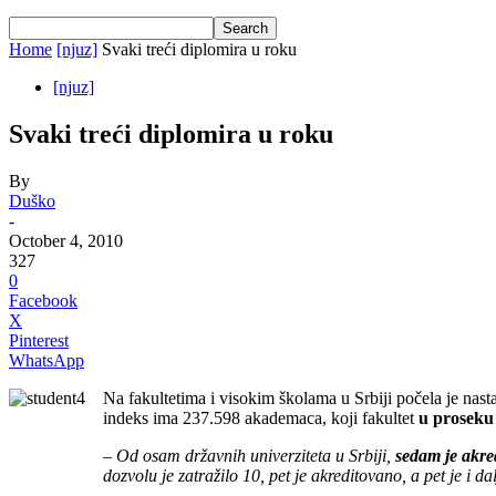
Home
[njuz]
Svaki treći diplomira u roku
[njuz]
Svaki treći diplomira u roku
By
Duško
-
October 4, 2010
327
0
Facebook
X
Pinterest
WhatsApp
Na fakultetima i visokim školama u Srbiji počela je nast
indeks ima 237.598 akademaca, koji fakultet
u proseku 
–
Od osam državnih univerziteta u Srbiji,
sedam je akre
dozvolu je zatražilo 10, pet je akreditovano, a pet je i d