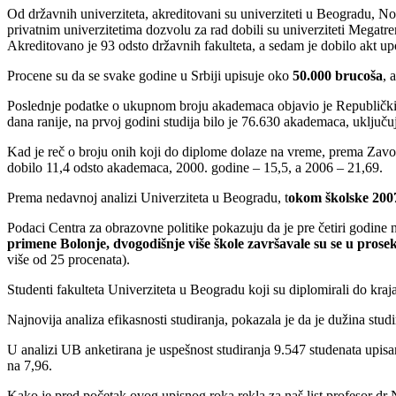
Od državnih univerziteta, akreditovani su univerziteti u Beogradu, 
privatnim univerzitetima dozvolu za rad dobili su univerziteti Megatr
Akreditovano je 93 odsto državnih fakulteta, a sedam je dobilo akt up
Procene su da se svake godine u Srbiji upisuje oko
50.000 brucoša
, 
Poslednje podatke o ukupnom broju akademaca objavio je Republički z
dana ranije, na prvoj godini studija bilo je 76.630 akademaca, uključu
Kad je reč o broju onih koji do diplome dolaze na vreme, prema Zavod
dobilo 11,4 odsto akademaca, 2000. godine – 15,5, a 2006 – 21,69.
Prema nedavnoj analizi Univerziteta u Beogradu, t
okom školske 2007
Podaci Centra za obrazovne politike pokazuju da je pre četiri godine 
primene Bolonje, dvogodišnje više škole završavale su se u prose
više od 25 procenata).
Studenti fakulteta Univerziteta u Beogradu koji su diplomirali do kra
Najnovija analiza efikasnosti studiranja, pokazala je da je dužina stu
U analizi UB anketirana je uspešnost studiranja 9.547 studenata upisa
na 7,96.
Kako je pred početak ovog upisnog roka rekla za naš list profesor dr