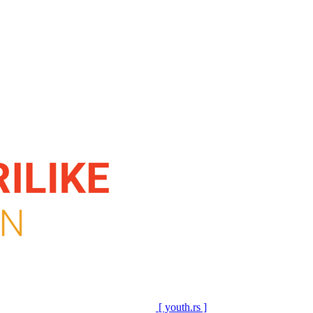
[ youth.rs ]