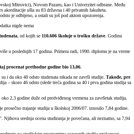
sovskoj Mitrovici), Novom Pazaru, kao i Univerzitet odbrane. Među
akreditacije ušla su 83 državna i 40 privatnih fakulteta.
odsto je odbijeno, a ostali su još pod aktom upozorenja.
podatka nigde nema
studenata
, od kojih se
110.606 školuje o trošku države
. Godinu
jviše u poslednjih 17 godina. Primera radi, 1990. diplomu je na vreme
 taj procenat prethodne godine bio 13,06
.
 su i da oko 40 odsto studenata nikada ne završi studije.
Takođe, pre
dija – skoro 46 odsto (slede treća godina sa 40 i prva godina studija sa
za oko 2,3 godine duže od predviđenog vremena za završetak studija.
e prosečno trajanje studija u školskoj 2006/07. iznosilo 7,84 godine.
. Njihova srednja ocena studiranja je povećana, ali neznatno, sa 7,94
 predmeta na studijskim programima osnovnih studija prolaznost