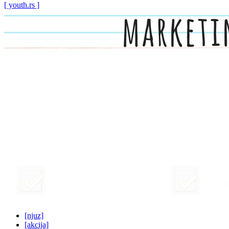
[ youth.rs ]
[njuz]
[akcija]