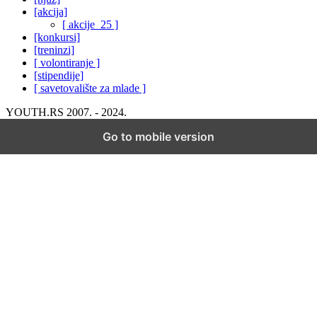
[akcija]
[ akcije_25 ]
[konkursi]
[treninzi]
[ volontiranje ]
[stipendije]
[ savetovalište za mlade ]
YOUTH.RS 2007. - 2024.
Go to mobile version