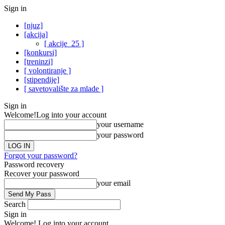
Sign in
[njuz]
[akcija]
[ akcije_25 ]
[konkursi]
[treninzi]
[ volontiranje ]
[stipendije]
[ savetovalište za mlade ]
Sign in
Welcome!
Log into your account
your username
your password
Forgot your password?
Password recovery
Recover your password
your email
Search
Sign in
Welcome! Log into your account