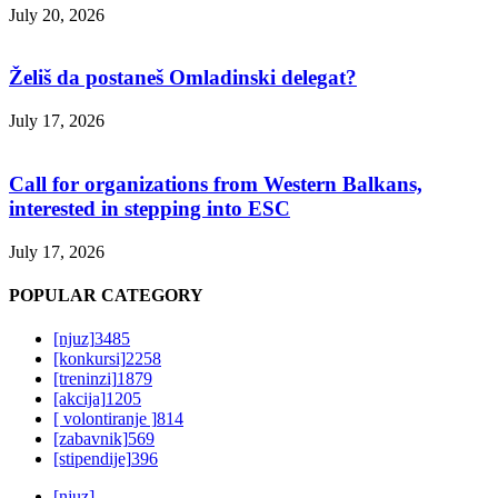
July 20, 2026
Želiš da postaneš Omladinski delegat?
July 17, 2026
Call for organizations from Western Balkans,
interested in stepping into ESC
July 17, 2026
POPULAR CATEGORY
[njuz]
3485
[konkursi]
2258
[treninzi]
1879
[akcija]
1205
[ volontiranje ]
814
[zabavnik]
569
[stipendije]
396
[njuz]