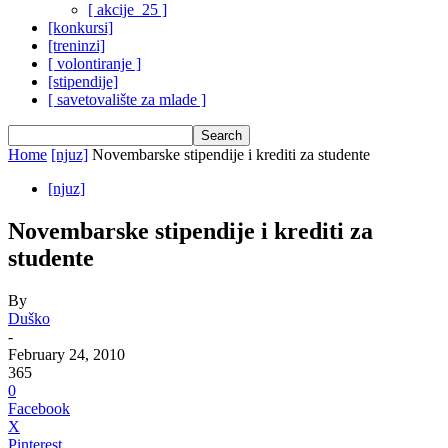
[ akcije_25 ]
[konkursi]
[treninzi]
[ volontiranje ]
[stipendije]
[ savetovalište za mlade ]
Home
[njuz]
Novembarske stipendije i krediti za studente
[njuz]
Novembarske stipendije i krediti za
studente
By
Duško
-
February 24, 2010
365
0
Facebook
X
Pinterest