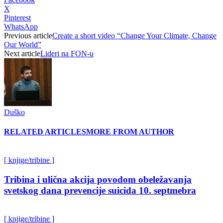
X
Pinterest
WhatsApp
Previous article
Create a short video “Change Your Climate, Change
Our World”
Next article
Lideri na FON-u
Duško
RELATED ARTICLES
MORE FROM AUTHOR
[ knjige/tribine ]
Tribina i ulična akcija povodom obeležavanja
svetskog dana prevencije suicida 10. septmebra
[ knjige/tribine ]