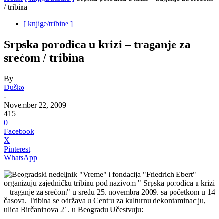
/ tribina
[ knjige/tribine ]
Srpska porodica u krizi – traganje za
srećom / tribina
By
Duško
-
November 22, 2009
415
0
Facebook
X
Pinterest
WhatsApp
Beogradski nedeljnik "Vreme" i fondacija "Friedrich Ebert"
organizuju zajedničku tribinu pod nazivom " Srpska porodica u krizi
– traganje za srećom" u sredu 25. novembra 2009. sa početkom u 14
časova. Tribina se održava u Centru za kulturnu dekontaminaciju,
ulica Birčaninova 21. u Beogradu
Učestvuju: