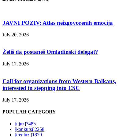
JAVNI POZIV: Atlas neizgovorenih emocija
July 20, 2026
Želiš da postaneš Omladinski delegat?
July 17, 2026
Call for organizations from Western Balkans,
interested in stepping into ESC
July 17, 2026
POPULAR CATEGORY
[njuz]
3485
[konkursi]
2258
[treninzi]
1879