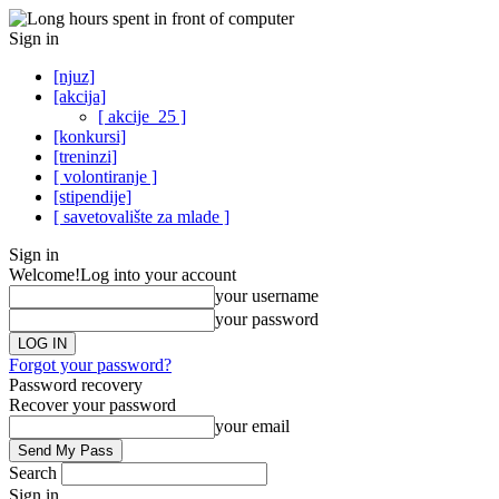
Sign in
[njuz]
[akcija]
[ akcije_25 ]
[konkursi]
[treninzi]
[ volontiranje ]
[stipendije]
[ savetovalište za mlade ]
Sign in
Welcome!
Log into your account
your username
your password
Forgot your password?
Password recovery
Recover your password
your email
Search
Sign in