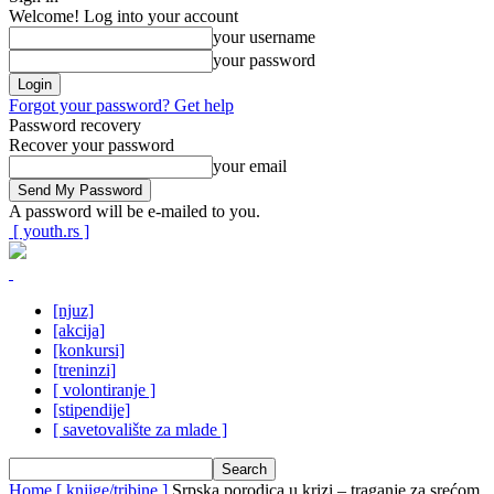
Welcome! Log into your account
your username
your password
Forgot your password? Get help
Password recovery
Recover your password
your email
A password will be e-mailed to you.
[ youth.rs ]
[njuz]
[akcija]
[konkursi]
[treninzi]
[ volontiranje ]
[stipendije]
[ savetovalište za mlade ]
Home
[ knjige/tribine ]
Srpska porodica u krizi – traganje za srećom