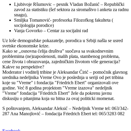
Ljubivoje Ršumovic – pesnik Vladan Božanić – Republički
zavod za statistiku (šef sektora za siromaštvo i anketa za radnu
snagu),
Smiljka Tomanović- profesorka Filozofkog fakulteta (
socijologija porodice)
Vanja Govorko – Centar za socijalni rad
Uz loše demografske pokazatelje, porodica u Srbiji našla se usred
svetske ekonomske krize.
Kako se ,,osnovna ćelija društva” suočava sa svakodnevnim
problemima (ne)zaposlenosti, malih plata, stambenog problema,
cene života i obrazovanja, zajedničkim životom više generacija?
Kakve su perspektive?
Moderator i voditelj tribine je Aleksandar Ćirić – pomoćnik glavnog
urednika nedeljnika Vreme Ovo je poslednja u seriji od pet tribina
koje su "Vreme" i fondacija "Friedrich Ebert" organizovali ove
godine. Već 8 godina projektom "Vreme izazova" nedeljnik
"Vreme" fondacija "Friedrich Ebert" žele da pokrenu javnu
diskusiju o pitanjima koja su bitna za ovaj politicki momenat.
S poštovanjem, Aleksandar Aleksić – Nedeljnik Vreme tel: 063/342-
287 Ana Manojlović – fondacija Friedrich Ebert tel: 065/3283 082
Facebook