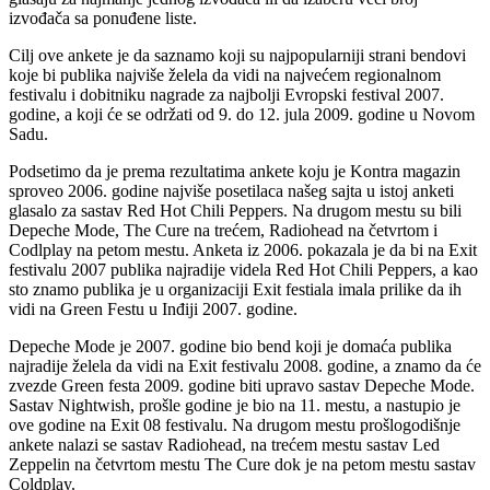
izvođača sa ponuđene liste.
Cilj ove ankete je da saznamo koji su najpopularniji strani bendovi
koje bi publika najviše želela da vidi na najvećem regionalnom
festivalu i dobitniku nagrade za najbolji Evropski festival 2007.
godine, a koji će se održati od 9. do 12. jula 2009. godine u Novom
Sadu.
Podsetimo da je prema rezultatima ankete koju je Kontra magazin
sproveo 2006. godine najviše posetilaca našeg sajta u istoj anketi
glasalo za sastav Red Hot Chili Peppers. Na drugom mestu su bili
Depeche Mode, The Cure na trećem, Radiohead na četvrtom i
Codlplay na petom mestu. Anketa iz 2006. pokazala je da bi na Exit
festivalu 2007 publika najradije videla Red Hot Chili Peppers, a kao
sto znamo publika je u organizaciji Exit festiala imala prilike da ih
vidi na Green Festu u Inđiji 2007. godine.
Depeche Mode je 2007. godine bio bend koji je domaća publika
najradije želela da vidi na Exit festivalu 2008. godine, a znamo da će
zvezde Green festa 2009. godine biti upravo sastav Depeche Mode.
Sastav Nightwish, prošle godine je bio na 11. mestu, a nastupio je
ove godine na Exit 08 festivalu. Na drugom mestu prošlogodišnje
ankete nalazi se sastav Radiohead, na trećem mestu sastav Led
Zeppelin na četvrtom mestu The Cure dok je na petom mestu sastav
Coldplay.