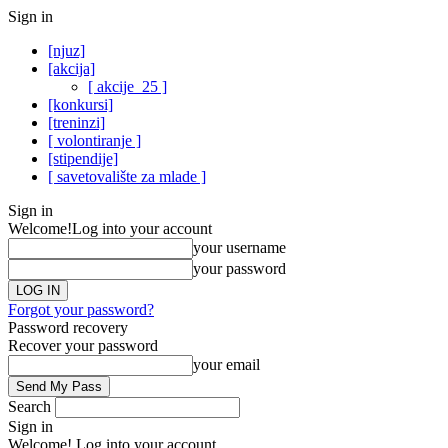
Sign in
[njuz]
[akcija]
[ akcije_25 ]
[konkursi]
[treninzi]
[ volontiranje ]
[stipendije]
[ savetovalište za mlade ]
Sign in
Welcome!
Log into your account
your username
your password
Forgot your password?
Password recovery
Recover your password
your email
Search
Sign in
Welcome! Log into your account