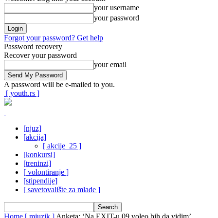
your username
your password
Forgot your password? Get help
Password recovery
Recover your password
your email
A password will be e-mailed to you.
[ youth.rs ]
[njuz]
[akcija]
[ akcije_25 ]
[konkursi]
[treninzi]
[ volontiranje ]
[stipendije]
[ savetovalište za mlade ]
Home
[ mjuzik ]
Anketa: ‘Na EXIT-u 09 voleo bih da vidim’