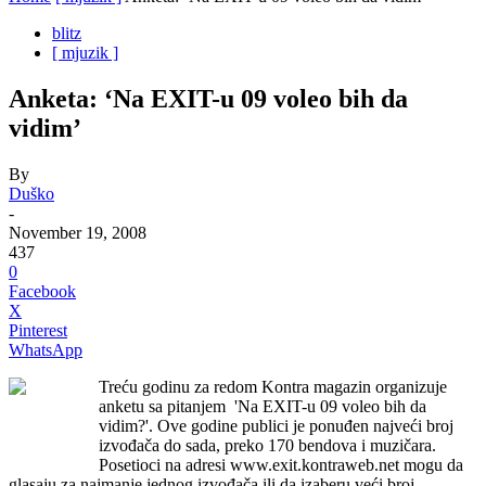
blitz
[ mjuzik ]
Anketa: ‘Na EXIT-u 09 voleo bih da
vidim’
By
Duško
-
November 19, 2008
437
0
Facebook
X
Pinterest
WhatsApp
Treću godinu za redom Kontra magazin organizuje
anketu sa pitanjem 'Na EXIT-u 09 voleo bih da
vidim?'. Ove godine publici je ponuđen najveći broj
izvođača do sada, preko 170 bendova i muzičara.
Posetioci na adresi www.exit.kontraweb.net mogu da
glasaju za najmanje jednog izvođača ili da izaberu veći broj