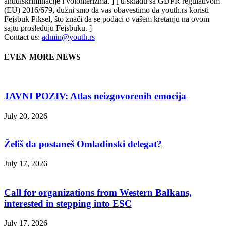
antidiskriminacije i volonterizma. ] [ u skladu sa GDPR regulativom
(EU) 2016/679, dužni smo da vas obavestimo da youth.rs koristi
Fejsbuk Piksel, što znači da se podaci o vašem kretanju na ovom
sajtu prosleđuju Fejsbuku. ]
Contact us:
admin@youth.rs
EVEN MORE NEWS
JAVNI POZIV: Atlas neizgovorenih emocija
July 20, 2026
Želiš da postaneš Omladinski delegat?
July 17, 2026
Call for organizations from Western Balkans,
interested in stepping into ESC
July 17, 2026