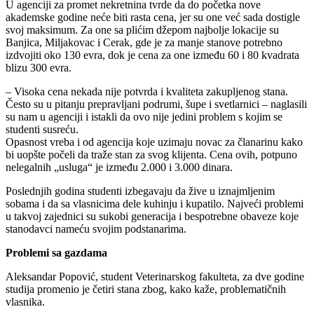
U agenciji za promet nekretnina tvrde da do početka nove
akademske godine neće biti rasta cena, jer su one već sada dostigle
svoj maksimum. Za one sa plićim džepom najbolje lokacije su
Banjica, Miljakovac i Cerak, gde je za manje stanove potrebno
izdvojiti oko 130 evra, dok je cena za one između 60 i 80 kvadrata
blizu 300 evra.
– Visoka cena nekada nije potvrda i kvaliteta zakupljenog stana.
Često su u pitanju prepravljani podrumi, šupe i svetlarnici – naglasili
su nam u agenciji i istakli da ovo nije jedini problem s kojim se
studenti susreću.
Opasnost vreba i od agencija koje uzimaju novac za članarinu kako
bi uopšte počeli da traže stan za svog klijenta. Cena ovih, potpuno
nelegalnih „usluga“ je između 2.000 i 3.000 dinara.
Poslednjih godina studenti izbegavaju da žive u iznajmljenim
sobama i da sa vlasnicima dele kuhinju i kupatilo. Najveći problemi
u takvoj zajednici su sukobi generacija i bespotrebne obaveze koje
stanodavci nameću svojim podstanarima.
Problemi sa gazdama
Aleksandar Popović, student Veterinarskog fakulteta, za dve godine
studija promenio je četiri stana zbog, kako kaže, problematičnih
vlasnika.