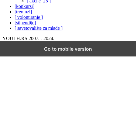
[ akcije_25 ]
[konkursi]
[treninzi]
[ volontiranje ]
[stipendije]
[ savetovalište za mlade ]
YOUTH.RS 2007. - 2024.
Go to mobile version