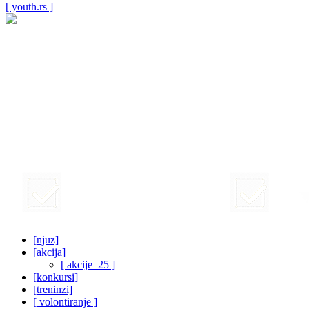
[ youth.rs ]
[njuz]
[akcija]
[ akcije_25 ]
[konkursi]
[treninzi]
[ volontiranje ]