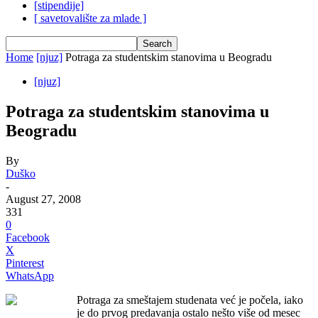
[stipendije]
[ savetovalište za mlade ]
Home
[njuz]
Potraga za studentskim stanovima u Beogradu
[njuz]
Potraga za studentskim stanovima u
Beogradu
By
Duško
-
August 27, 2008
331
0
Facebook
X
Pinterest
WhatsApp
Potraga za smeštajem studenata već je počela, iako
je do prvog predavanja ostalo nešto više od mesec