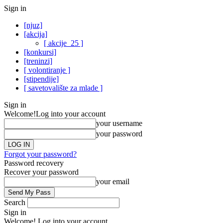
Sign in
[njuz]
[akcija]
[ akcije_25 ]
[konkursi]
[treninzi]
[ volontiranje ]
[stipendije]
[ savetovalište za mlade ]
Sign in
Welcome!
Log into your account
your username
your password
Forgot your password?
Password recovery
Recover your password
your email
Search
Sign in
Welcome! Log into your account