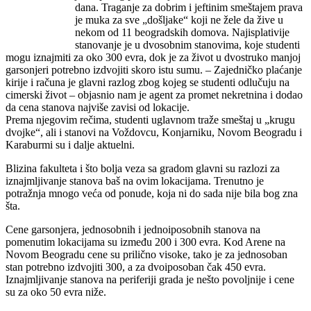
dana. Traganje za dobrim i jeftinim smeštajem prava
je muka za sve „došljake“ koji ne žele da žive u
nekom od 11 beogradskih domova. Najisplativije
stanovanje je u dvosobnim stanovima, koje studenti
mogu iznajmiti za oko 300 evra, dok je za život u dvostruko manjoj
garsonjeri potrebno izdvojiti skoro istu sumu.
– Zajedničko plaćanje
kirije i računa je glavni razlog zbog kojeg se studenti odlučuju na
cimerski život – objasnio nam je agent za promet nekretnina i dodao
da cena stanova najviše zavisi od lokacije.
Prema njegovim rečima, studenti uglavnom traže smeštaj u „krugu
dvojke“, ali i stanovi na Voždovcu, Konjarniku, Novom Beogradu i
Karaburmi su i dalje aktuelni.
Blizina fakulteta i što bolja veza sa gradom glavni su razlozi za
iznajmljivanje stanova baš na ovim lokacijama. Trenutno je
potražnja mnogo veća od ponude, koja ni do sada nije bila bog zna
šta.
Cene garsonjera, jednosobnih i jednoiposobnih stanova na
pomenutim lokacijama su između 200 i 300 evra. Kod Arene na
Novom Beogradu cene su prilično visoke, tako je za jednosoban
stan potrebno izdvojiti 300, a za dvoiposoban čak 450 evra.
Iznajmljivanje stanova na periferiji grada je nešto povoljnije i cene
su za oko 50 evra niže.