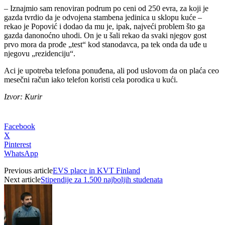
– Iznajmio sam renoviran podrum po ceni od 250 evra, za koji je
gazda tvrdio da je odvojena stambena jedinica u sklopu kuće –
rekao je Popović i dodao da mu je, ipak, najveći problem što ga
gazda danonoćno uhodi. On je u šali rekao da svaki njegov gost
prvo mora da prođe „test“ kod stanodavca, pa tek onda da uđe u
njegovu „rezidenciju“.
Aci je upotreba telefona ponuđena, ali pod uslovom da on plaća ceo
mesečni račun iako telefon koristi cela porodica u kući.
Izvor: Kurir
Facebook
X
Pinterest
WhatsApp
Previous article
EVS place in KVT Finland
Next article
Stipendije za 1.500 najboljih studenata