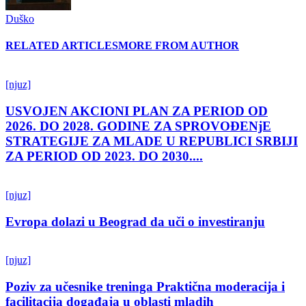
Duško
RELATED ARTICLES
MORE FROM AUTHOR
[njuz]
USVOJEN AKCIONI PLAN ZA PERIOD OD
2026. DO 2028. GODINE ZA SPROVOĐENjE
STRATEGIJE ZA MLADE U REPUBLICI SRBIJI
ZA PERIOD OD 2023. DO 2030....
[njuz]
Evropa dolazi u Beograd da uči o investiranju
[njuz]
Poziv za učesnike treninga Praktična moderacija i
facilitacija događaja u oblasti mladih