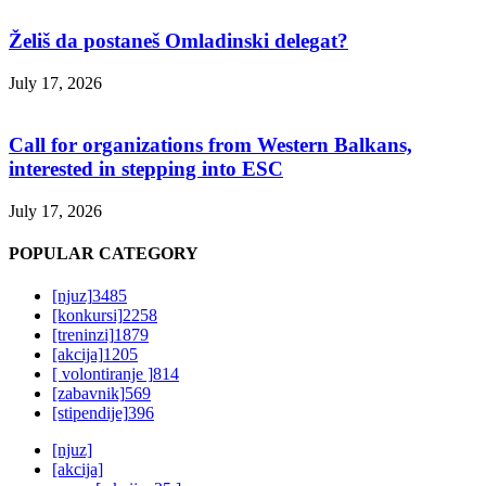
Želiš da postaneš Omladinski delegat?
July 17, 2026
Call for organizations from Western Balkans,
interested in stepping into ESC
July 17, 2026
POPULAR CATEGORY
[njuz]
3485
[konkursi]
2258
[treninzi]
1879
[akcija]
1205
[ volontiranje ]
814
[zabavnik]
569
[stipendije]
396
[njuz]
[akcija]