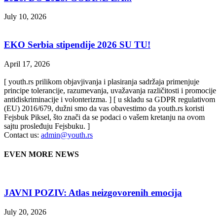
July 10, 2026
EKO Serbia stipendije 2026 SU TU!
April 17, 2026
[ youth.rs prilikom objavjivanja i plasiranja sadržaja primenjuje
principe tolerancije, razumevanja, uvažavanja različitosti i promocije
antidiskriminacije i volonterizma. ] [ u skladu sa GDPR regulativom
(EU) 2016/679, dužni smo da vas obavestimo da youth.rs koristi
Fejsbuk Piksel, što znači da se podaci o vašem kretanju na ovom
sajtu prosleđuju Fejsbuku. ]
Contact us:
admin@youth.rs
EVEN MORE NEWS
JAVNI POZIV: Atlas neizgovorenih emocija
July 20, 2026