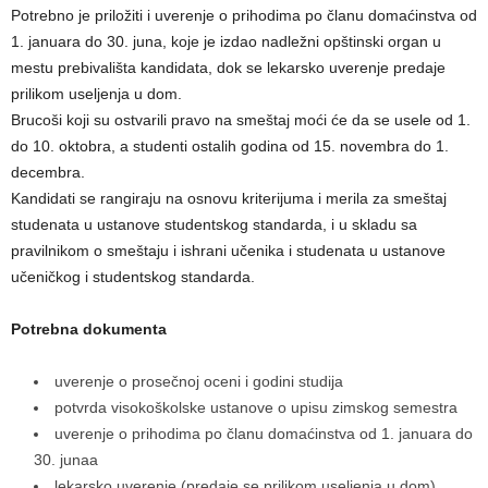
Potrebno je priložiti i uverenje o prihodima po članu domaćinstva od
1. januara do 30. juna, koje je izdao nadležni opštinski organ u
mestu prebivališta kandidata, dok se lekarsko uverenje predaje
prilikom useljenja u dom.
Brucoši koji su ostvarili pravo na smeštaj moći će da se usele od 1.
do 10. oktobra, a studenti ostalih godina od 15. novembra do 1.
decembra.
Kandidati se rangiraju na osnovu kriterijuma i merila za smeštaj
studenata u ustanove studentskog standarda, i u skladu sa
pravilnikom o smeštaju i ishrani učenika i studenata u ustanove
učeničkog i studentskog standarda.
Potrebna dokumenta
uverenje o prosečnoj oceni i godini studija
potvrda visokoškolske ustanove o upisu zimskog semestra
uverenje o prihodima po članu domaćinstva od 1. januara do
30. junaa
lekarsko uverenje (predaje se prilikom useljenja u dom)