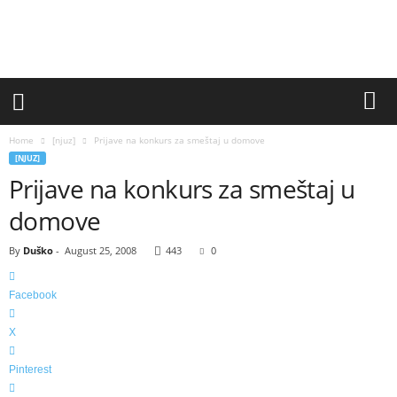
y
o
u
t
h
.
r
s
Home
[njuz]
Prijave na konkurs za smeštaj u domove
]
[NJUZ]
Prijave na konkurs za smeštaj u
domove
By
Duško
-
August 25, 2008
443
0
Facebook
X
Pinterest