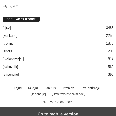
July 17, 2026
POPULAR CATEGORY
[njuz]
3485
[konkursi]
2258
[treninzi]
1879
[akcija]
1205
[ volontiranje ]
814
[zabavnik]
569
[stipendije]
396
[njuz]
[akcija]
[konkursi]
[treninzi]
[ volontiranje ]
[stipendije]
[ savetovalište za mlade ]
YOUTH.RS 2007. - 2024.
Go to mobile version