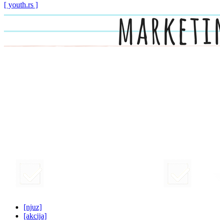
[ youth.rs ]
[njuz]
[akcija]