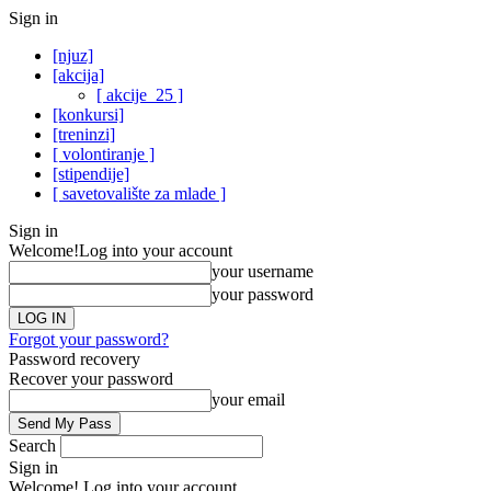
Sign in
[njuz]
[akcija]
[ akcije_25 ]
[konkursi]
[treninzi]
[ volontiranje ]
[stipendije]
[ savetovalište za mlade ]
Sign in
Welcome!
Log into your account
your username
your password
Forgot your password?
Password recovery
Recover your password
your email
Search
Sign in
Welcome! Log into your account