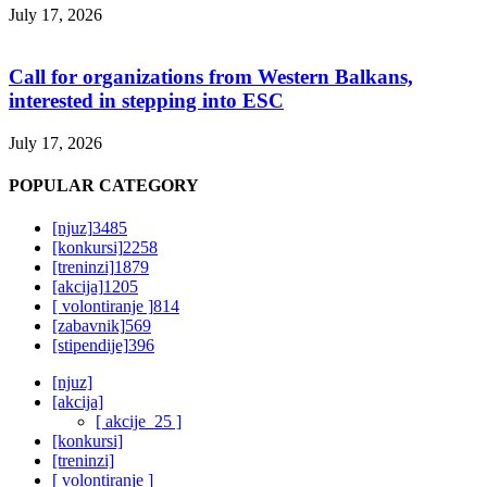
July 17, 2026
Call for organizations from Western Balkans,
interested in stepping into ESC
July 17, 2026
POPULAR CATEGORY
[njuz]
3485
[konkursi]
2258
[treninzi]
1879
[akcija]
1205
[ volontiranje ]
814
[zabavnik]
569
[stipendije]
396
[njuz]
[akcija]
[ akcije_25 ]
[konkursi]
[treninzi]
[ volontiranje ]