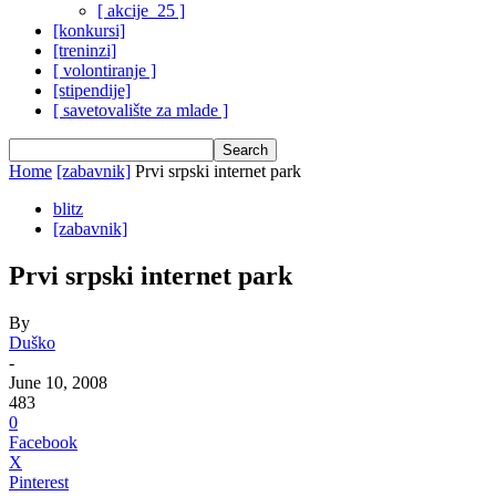
[ akcije_25 ]
[konkursi]
[treninzi]
[ volontiranje ]
[stipendije]
[ savetovalište za mlade ]
Home
[zabavnik]
Prvi srpski internet park
blitz
[zabavnik]
Prvi srpski internet park
By
Duško
-
June 10, 2008
483
0
Facebook
X
Pinterest