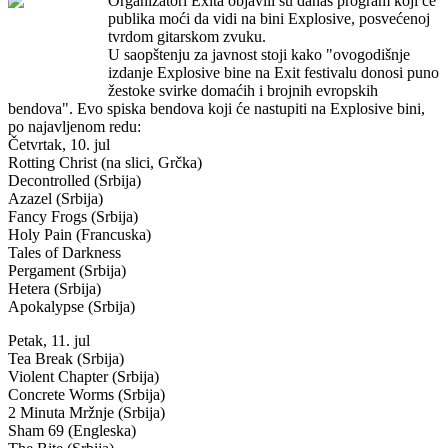
Organizatori Exita objavili su danas program koji će
publika moći da vidi na bini Explosive, posvećenoj
tvrdom gitarskom zvuku.
U saopštenju za javnost stoji kako "ovogodišnje
izdanje Explosive bine na Exit festivalu donosi puno
žestoke svirke domaćih i brojnih evropskih
bendova". Evo spiska bendova koji će nastupiti na Explosive bini,
po najavljenom redu:
Četvrtak, 10. jul
Rotting Christ (na slici, Grčka)
Decontrolled (Srbija)
Azazel (Srbija)
Fancy Frogs (Srbija)
Holy Pain (Francuska)
Tales of Darkness
Pergament (Srbija)
Hetera (Srbija)
Apokalypse (Srbija)
Petak, 11. jul
Tea Break (Srbija)
Violent Chapter (Srbija)
Concrete Worms (Srbija)
2 Minuta Mržnje (Srbija)
Sham 69 (Engleska)