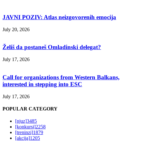
JAVNI POZIV: Atlas neizgovorenih emocija
July 20, 2026
Želiš da postaneš Omladinski delegat?
July 17, 2026
Call for organizations from Western Balkans,
interested in stepping into ESC
July 17, 2026
POPULAR CATEGORY
[njuz]
3485
[konkursi]
2258
[treninzi]
1879
[akcija]
1205