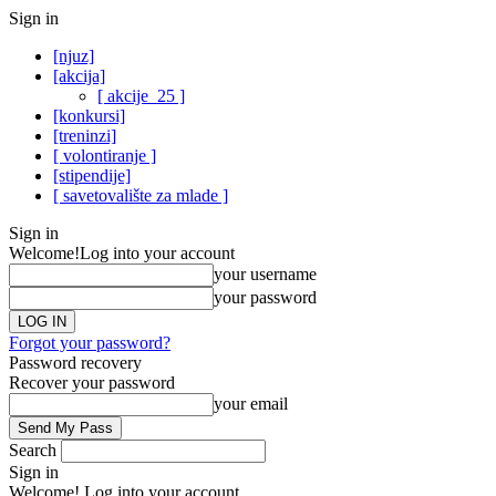
Sign in
[njuz]
[akcija]
[ akcije_25 ]
[konkursi]
[treninzi]
[ volontiranje ]
[stipendije]
[ savetovalište za mlade ]
Sign in
Welcome!
Log into your account
your username
your password
Forgot your password?
Password recovery
Recover your password
your email
Search
Sign in
Welcome! Log into your account