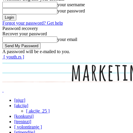
your username
your password
Forgot your password? Get help
Password recovery
Recover your password
your email
A password will be e-mailed to you.
[ youth.rs ]
[njuz]
[akcija]
[ akcije_25 ]
[konkursi]
[treninzi]
[ volontiranje ]
[stipendije]