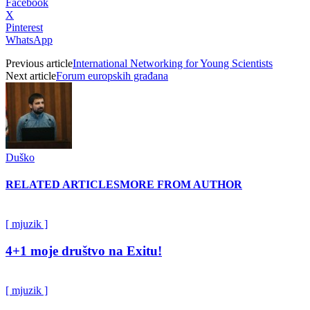
Facebook
X
Pinterest
WhatsApp
Previous article
International Networking for Young Scientists
Next article
Forum europskih građana
Duško
RELATED ARTICLES
MORE FROM AUTHOR
[ mjuzik ]
4+1 moje društvo na Exitu!
[ mjuzik ]