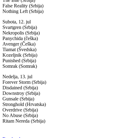
The Bite (Srbija)
False Reality (Srbija)
Nothing Left (Srbija)
Subota, 12. jul
Svartgren (Srbija)
Nekropolis (Srbija)
Panychida (češka)
Avenger (Češka)
Tiamat (Švedska)
Kozeljnik (Srbija)
Punished (Srbija)
Somrak (Somrak)
Nedelja, 13. jul
Forever Storm (Srbija)
Disdained (Srbija)
Downstroy (Srbija)
Gunsale (Srbija)
Stronghold (Hrvatska)
Overdrive (Srbija)
No Abuse (Srbija)
Ritam Nereda (Srbija)