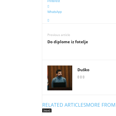
Pinterest
WhatsApp
Previous article
Do diplome iz fotelje
Duško
RELATED ARTICLES
MORE FROM
[njuz]