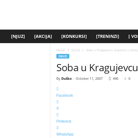
y
o
u
t
h
.
[NJUZ]
[AKCIJA]
[KONKURSI]
[TRENINZI]
[ VO
r
s
Home
[njuz]
Soba u Kragujevcu, kupatilo u Svila
]
[NJUZ]
Soba u Kragujevcu,
By
Duško
-
October 11, 2007
440
0
Facebook
X
Pinterest
WhatsApp