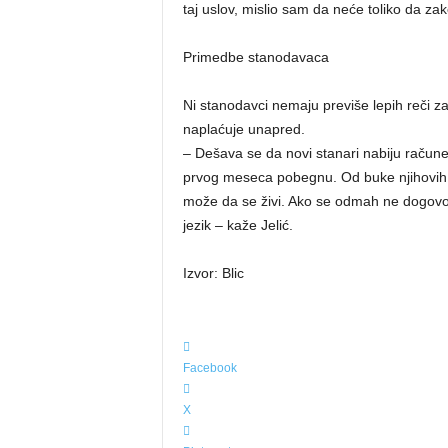
taj uslov, mislio sam da neće toliko da zak
Primedbe stanodavaca
Ni stanodavci nemaju previše lepih reči za
naplaćuje unapred.
– Dešava se da novi stanari nabiju račune z
prvog meseca pobegnu. Od buke njihovih pr
može da se živi. Ako se odmah ne dogovor
jezik – kaže Jelić.
Izvor: Blic
Facebook
X