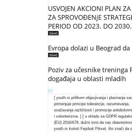
USVOJEN AKCIONI PLAN ZA
ZA SPROVOĐENjE STRATEGIJ
PERIOD OD 2023. DO 2030..
[njuz]
Evropa dolazi u Beograd da 
[njuz]
Poziv za učesnike treninga P
događaja u oblasti mladih
[ youth.rs prilikom objavjivanja i plasiranja sa
primenjuje principe tolerancije, razumevanja,
uvažavanja različitosti i promocije antidiskrim
i volonterizma. ] [ u skladu sa GDPR regulat
(EU) 2016/679, dužni smo da vas obavestimo
youth.rs koristi Fejsbuk Piksel, što znači da 