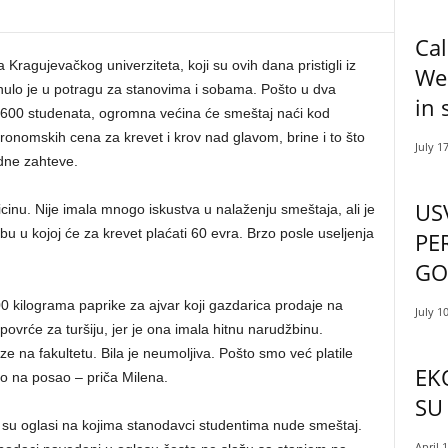
Cal
Kragujevačkog univerziteta, koji su ovih dana pristigli iz
Wes
nulo je u potragu za stanovima i sobama. Pošto u dva
in 
00 studenata, ogromna većina će smeštaj naći kod
ronomskih cena za krevet i krov nad glavom, brine i to što
July 1
dne zahteve.
US
cinu. Nije imala mnogo iskustva u nalaženju smeštaja, ali je
 u kojoj će za krevet plaćati 60 evra. Brzo posle useljenja
PE
GO
0 kilograma paprike za ajvar koji gazdarica prodaje na
July 1
ovrće za turšiju, jer je ona imala hitnu narudžbinu.
na fakultetu. Bila je neumoljiva. Pošto smo već platile
EKO
o na posao – priča Milena.
SU
 su oglasi na kojima stanodavci studentima nude smeštaj.
April 