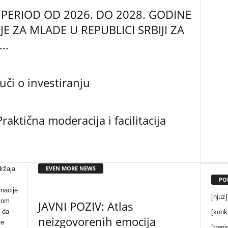
 PERIOD OD 2026. DO 2028. GODINE
E ZA MLADE U REPUBLICI SRBIJI ZA
..
uči o investiranju
raktična moderacija i facilitacija
EVEN MORE NEWS
držaja
PO
inacije
[njuz]
ivom
JAVNI POZIV: Atlas
 da
[konk
neizgovorenih emocija
se
[treni