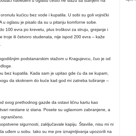
 podaci navedeni u oglasu često ne slažu sa stanjem na
oronulu kućicu bez vode i kupatila. U sobi su goli vojnički
 A u oglasu je pisalo da su u pitanju komforne sobe.
 100 evra po krevetu, plus troškovi za struju, grejanje i
le troje ili četvoro studenata, nije ispod 200 evra – kaže
.
trogodišnjim podstanarskim stažom u Kragujevcu, čuo je od
dloge.
bu bez kupatila. Kada sam je upitao gde ću da se kupam,
a mogu da skoknem do kuće kad god mi zatreba tuširanje –
od svog prethodnog gazde da ostavi ličnu kartu kao
 stvari nestane iz stana. Posete su uglavnom zabranjene, a
e ograničeno.
pstvene sigurnosti, zaključavale kapiju. Štaviše, nisu mi ni
da uđem u sobu. Iako su me pre iznajmljivanja upozorili na