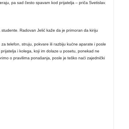
eraju, pa sad često spavam kod prijatelja – priča Svetislav.
 studente. Radovan Jelić kaže da je primoran da kiriju
a telefon, struju, pokvare ili razbiju kućne aparate i posle
ijatelja i kolega, koji im dolaze u posetu, ponekad ne
imo o pravilima ponašanja, posle je teško naći zajednički