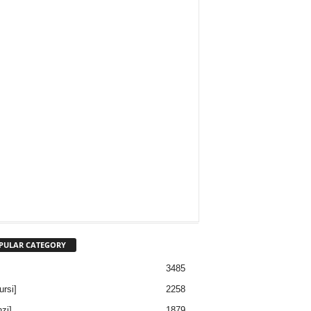
PULAR CATEGORY
3485
ursi]
2258
nzi]
1879