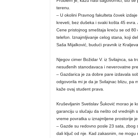
Problem je, kažu naši sagovornici, što se
terenu.
– U okolini Pravnog fakulteta čovek izdaje 
kreveti, bez dušeka i svaki košta 45 evra.
Cene pristojnog smeštaja kreću se od 80 do
telefon. Iznajmljivanje celog stana, koji de
Saša Mijalković, budući pravnik iz Kraljeva
Njegov cimer Božidar V. iz Svilajnca, sa 
nesuđenih stanodavaca i neverovatne pre
– Gazdarica je za dobre pare izdavala so
odgovorila mi je da je Svilajnac blizu, p
kaže ovaj student prava.
Kruševljanin Svetislav Šuković morao je k
garanciju u slučaju da nešto od vrednijih
vreme povratka u iznajmljene prostorije j
– Gazde su redovno posle 23 sata, zbog so
dali ključ od nje. Kad zakasnim, ne mogu 