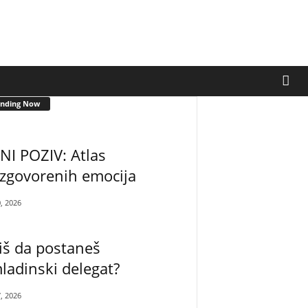
ending Now
NI POZIV: Atlas
zgovorenih emocija
0, 2026
iš da postaneš
adinski delegat?
7, 2026