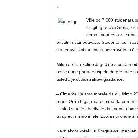
Više od 7.000 studenata sa 
drugih gradova Srbije, kre
doma ima mesta za samo 6
privatnih stanodavaca.
Studente, osim ast
stanodavci katkad imaju neverovatne i ču
Milena S. iz okoline Jagodine studira medi
posle duge potrage uspela da pronađe sobu
usledio je čudan zahtev gazdarice.
– Cimerka i ja smo morale da oljuštimo 20
pijaci. Osim toga, morale smo da peremo p
Uzalud smo je ubeđivale da imamo obaveze 
unapred, nismo imale izbora i prionule sm
Na svakom koraku u Kragujevcu izlepljeni