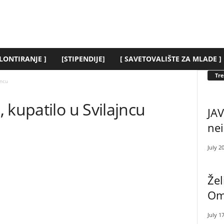
LONTIRANJE ]
[STIPENDIJE]
[ SAVETOVALIŠTE ZA MLADE ]
Tr
jncu
 kupatilo u Svilajncu
JAV
nei
July 2
Žel
Oml
July 1