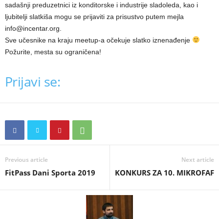
sadašnji preduzetnici iz konditorske i industrije sladoleda, kao i
ljubitelji slatkiša mogu se prijaviti za prisustvo putem mejla
info@incentar.org.
Sve učesnike na kraju meetup-a očekuje slatko iznenađenje
Požurite, mesta su ograničena!
Prijavi se:
Previous article
Next article
FitPass Dani Sporta 2019
KONKURS ZA 10. MIKROFAF