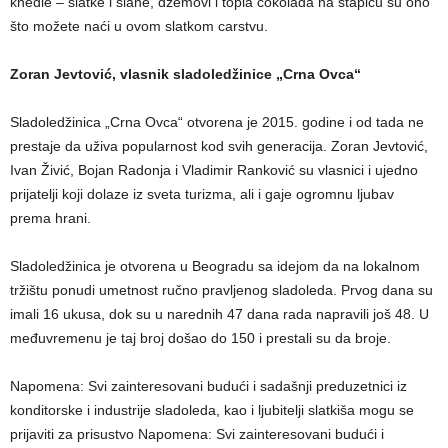
knedle – slatke i slane, džemovi i topla čokolada na štapiću su ono
što možete naći u ovom slatkom carstvu.
Zoran Jevtović, vlasnik sladoledžinice „Crna Ovca“
Sladoledžinica „Crna Ovca“ otvorena je 2015. godine i od tada ne
prestaje da uživa popularnost kod svih generacija. Zoran Jevtović,
Ivan Živić, Bojan Radonja i Vladimir Ranković su vlasnici i ujedno
prijatelji koji dolaze iz sveta turizma, ali i gaje ogromnu ljubav
prema hrani.
Sladoledžinica je otvorena u Beogradu sa idejom da na lokalnom
tržištu ponudi umetnost ručno pravljenog sladoleda. Prvog dana su
imali 16 ukusa, dok su u narednih 47 dana rada napravili još 48. U
međuvremenu je taj broj došao do 150 i prestali su da broje.
Napomena: Svi zainteresovani budući i sadašnji preduzetnici iz
konditorske i industrije sladoleda, kao i ljubitelji slatkiša mogu se
prijaviti za prisustvo Napomena: Svi zainteresovani budući i