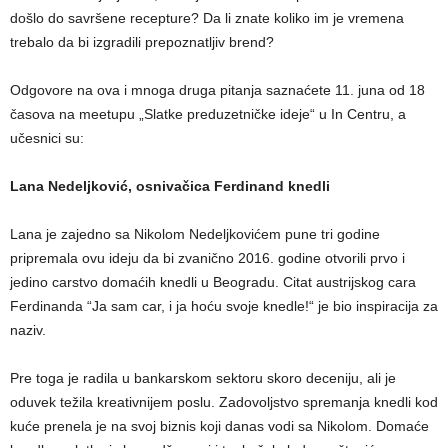
došlo do savršene recepture? Da li znate koliko im je vremena
trebalo da bi izgradili prepoznatljiv brend?
Odgovore na ova i mnoga druga pitanja saznaćete 11. juna od 18
časova na meetupu „Slatke preduzetničke ideje“ u In Centru, a
učesnici su:
Lana Nedeljković, osnivačica Ferdinand knedli
Lana je zajedno sa Nikolom Nedeljkovićem pune tri godine
pripremala ovu ideju da bi zvanično 2016. godine otvorili prvo i
jedino carstvo domaćih knedli u Beogradu. Citat austrijskog cara
Ferdinanda “Ja sam car, i ja hoću svoje knedle!“ je bio inspiracija za
naziv.
Pre toga je radila u bankarskom sektoru skoro deceniju, ali je
oduvek težila kreativnijem poslu. Zadovoljstvo spremanja knedli kod
kuće prenela je na svoj biznis koji danas vodi sa Nikolom. Domaće