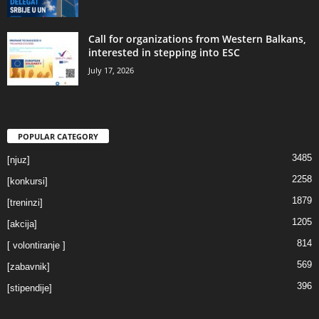
Call for organizations from Western Balkans,
interested in stepping into ESC
July 17, 2026
POPULAR CATEGORY
3485
[njuz]
2258
[konkursi]
1879
[treninzi]
1205
[akcija]
814
[ volontiranje ]
569
[zabavnik]
396
[stipendije]