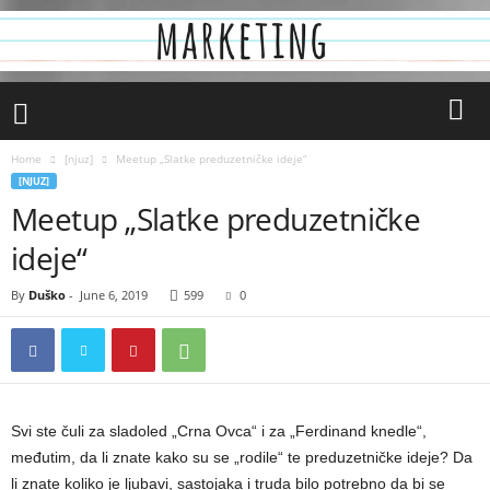
Home
[njuz]
Meetup „Slatke preduzetničke ideje“
[NJUZ]
Meetup „Slatke preduzetničke
ideje“
By
Duško
-
June 6, 2019
599
0
Svi ste čuli za sladoled „Crna Ovca“ i za „Ferdinand knedle“,
međutim, da li znate kako su se „rodile“ te preduzetničke ideje? Da
li znate koliko je ljubavi, sastojaka i truda bilo potrebno da bi se