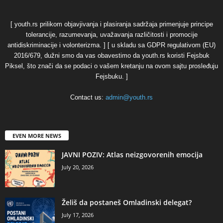
[ youth.rs prilikom objavjivanja i plasiranja sadržaja primenjuje principe
tolerancije, razumevanja, uvažavanja različitosti i promocije
antidiskriminacije i volonterizma. ] [ u skladu sa GDPR regulativom (EU)
2016/679, dužni smo da vas obavestimo da youth.rs koristi Fejsbuk
Piksel, što znači da se podaci o vašem kretanju na ovom sajtu prosleđuju
Fejsbuku. ]
Contact us:
admin@youth.rs
EVEN MORE NEWS
JAVNI POZIV: Atlas neizgovorenih emocija
July 20, 2026
Želiš da postaneš Omladinski delegat?
July 17, 2026