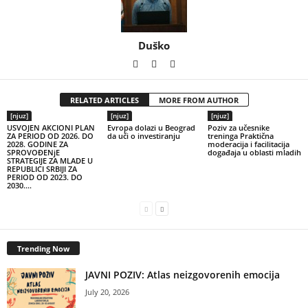
Duško
RELATED ARTICLES
MORE FROM AUTHOR
[njuz]
[njuz]
[njuz]
USVOJEN AKCIONI PLAN
Evropa dolazi u Beograd
Poziv za učesnike
ZA PERIOD OD 2026. DO
da uči o investiranju
treninga Praktična
2028. GODINE ZA
moderacija i facilitacija
SPROVOĐENjE
događaja u oblasti mladih
STRATEGIJE ZA MLADE U
REPUBLICI SRBIJI ZA
PERIOD OD 2023. DO
2030....
Trending Now
JAVNI POZIV: Atlas neizgovorenih emocija
July 20, 2026