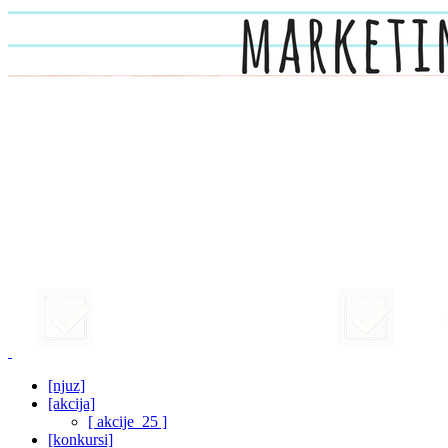
[njuz]
[akcija]
[ akcije_25 ]
[konkursi]