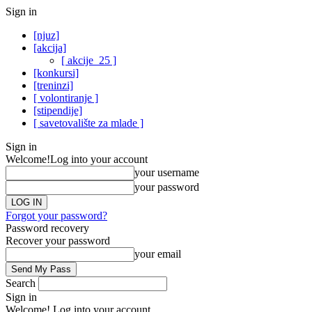
Sign in
[njuz]
[akcija]
[ akcije_25 ]
[konkursi]
[treninzi]
[ volontiranje ]
[stipendije]
[ savetovalište za mlade ]
Sign in
Welcome!
Log into your account
your username
your password
Forgot your password?
Password recovery
Recover your password
your email
Search
Sign in
Welcome! Log into your account