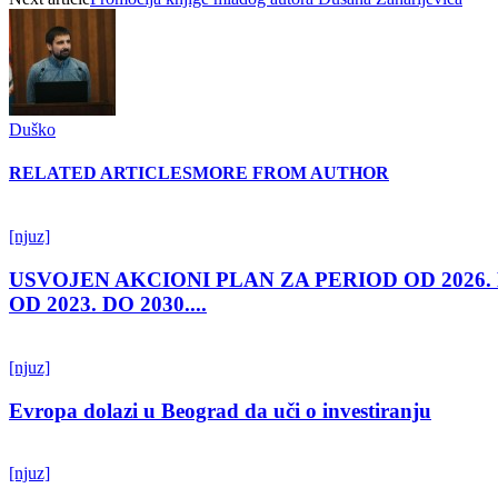
Duško
RELATED ARTICLES
MORE FROM AUTHOR
[njuz]
USVOJEN AKCIONI PLAN ZA PERIOD OD 2026.
OD 2023. DO 2030....
[njuz]
Evropa dolazi u Beograd da uči o investiranju
[njuz]