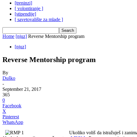
[treninzi]
[ volontiranje ]
[stipendije]
[ savetovalište za mlade ]
Home
[njuz]
Reverse Mentorship program
[njuz]
Reverse Mentorship program
By
Duško
-
September 21, 2017
365
0
Facebook
X
Pinterest
WhatsApp
Ukoliko voliš da istražuješ i zani