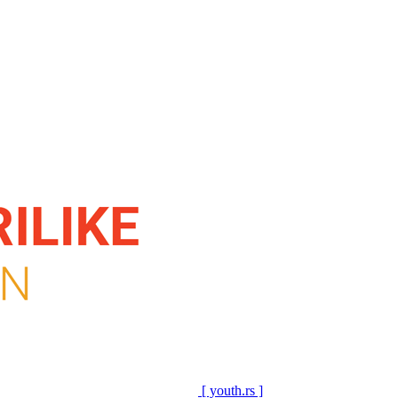
[ youth.rs ]