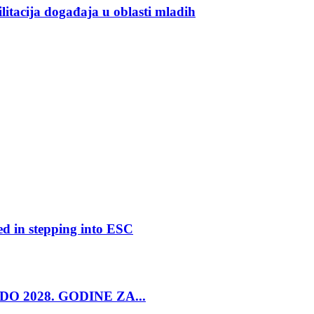
ilitacija događaja u oblasti mladih
ed in stepping into ESC
O 2028. GODINE ZA...