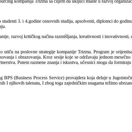
ourcing kompanija Trizma sa ciljem da uključi mlade u razvoj organizac
tudenti 3. i 4.godine osnovnih studija, apsolventi, diplomci do godinu
nju.
ije, razvoj kritičkog načina razmišljanja, kreativnosti i inovativnosti
iču na poslovne strategije kompanije Trizma. Program je orijentisan
resovanja i obrazovanja. Kroz sesije koje se održavaju jednom mesečno 
 partnerstva. Putem razmene znanja i iskustva, učesnici mogu da formir
og BPS (
Business Process Service) provajdera koja deluje u Jugoistoč
nih I njihovih talenata, I zbog toga zajedničkim snagama težimo ubrza