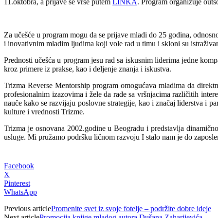
11.oktobra, a prijave se vrše putem
LINKA
. Program organizuje outs
Za učešće u program mogu da se prijave mladi do 25 godina, odnosno s
i inovativnim mladim ljudima koji vole rad u timu i skloni su istraživa
Prednosti učešća u program jesu rad sa iskusnim liderima jedne kompan
kroz primere iz prakse, kao i deljenje znanja i iskustva.
Trizma Reverse Mentorship program omogućava mladima da direktno ut
profesionalnim izazovima i žele da rade sa vršnjacima različitih inte
nauče kako se razvijaju poslovne strategije, kao i značaj liderstva i
kulture i vrednosti Trizme.
Trizma je osnovana 2002.godine u Beogradu i predstavlja dinamičn
usluge. Mi pružamo podršku ličnom razvoju I stalo nam je do zaposle
Facebook
X
Pinterest
WhatsApp
Previous article
Promenite svet iz svoje fotelje – podržite dobre ideje
Next article
Promocija knjige mladog autora Dušana Zaharijevića