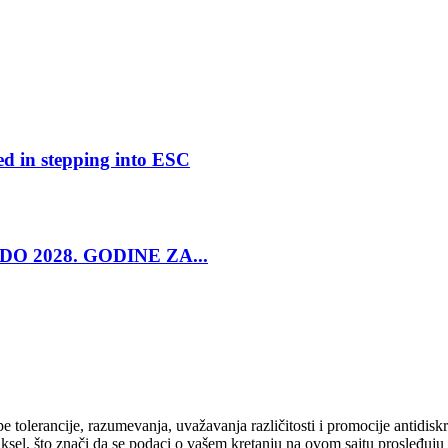
ed in stepping into ESC
O 2028. GODINE ZA...
cipe tolerancije, razumevanja, uvažavanja različitosti i promocije antid
ksel, što znači da se podaci o vašem kretanju na ovom sajtu prosleđuju