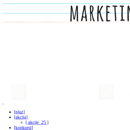
[njuz]
[akcija]
[ akcije_25 ]
[konkursi]