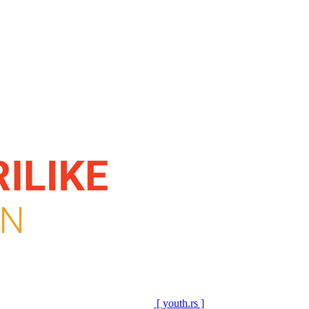
[ youth.rs ]