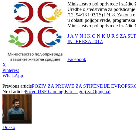
Ministarstvo poljoprivrede i zaštite
Uredbe o sredstvima za podsticanje 
/12, 94/13 i 93/15) i čl. 8. Zakona
u oblasti poljoprivrede, programska
Ministarstvo poljoprivrede i zaštite 
J A V N I K O N K U R S Z
INTERESA 2017.
Facebook
X
Pinterest
WhatsApp
Previous article
POZIV ZA PRIJAVE ZA STIPENDIJE EVROPSK
Next article
Počeo USF Gaming Fair – Igraj za Ognjena!
Duško