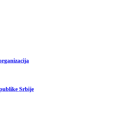
organizacija
epublike Srbije