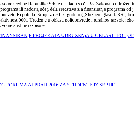
 životne sredine Republike Srbije u skladu sa čl. 38. Zakona o udruženjim
programa ili nedostajućeg dela sredstava z a finansiranje programa od j
 o budžetu Republike Srbije za 2017. godinu („Službeni glasnik RS”, bro
 aktivnost 0001 Uređenje u oblasti poljoprivrede i ruralnog razvoja; ek
životne sredine raspisuje
A SUFINANSIRANjE PROJEKATA UDRUŽENjA U OBLASTI POLj
OG FORUMA ALPBAH 2016 ZA STUDENTE IZ SRBIJE