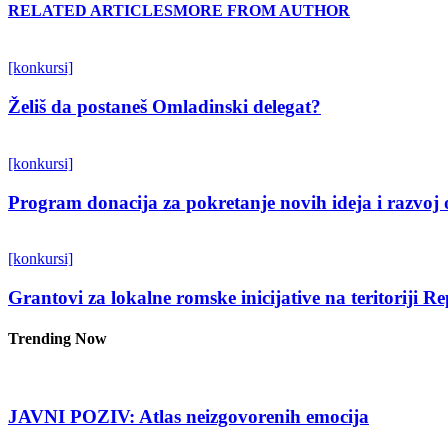
RELATED ARTICLES
MORE FROM AUTHOR
[konkursi]
Želiš da postaneš Omladinski delegat?
[konkursi]
Program donacija za pokretanje novih ideja i razvoj 
[konkursi]
Grantovi za lokalne romske inicijative na teritoriji R
Trending Now
JAVNI POZIV: Atlas neizgovorenih emocija