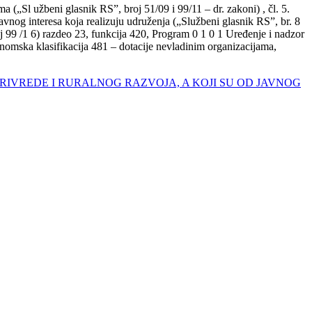
a („Sl užbeni glasnik RS”, broj 51/09 i 99/11 – dr. zakoni) , čl. 5.
avnog interesa koja realizuju udruženja („Službeni glasnik RS”, br. 8
j 99 /1 6) razdeo 23, funkcija 420, Program 0 1 0 1 Uređenje i nadzor
onomska klasifikacija 481 – dotacije nevladinim organizacijama,
OPRIVREDE I RURALNOG RAZVOJA, A KOJI SU OD JAVNOG