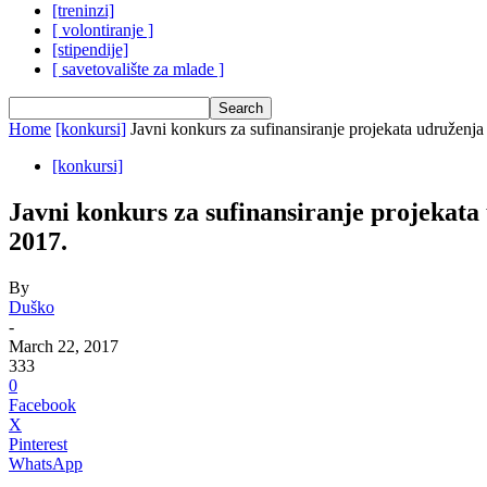
[treninzi]
[ volontiranje ]
[stipendije]
[ savetovalište za mlade ]
Home
[konkursi]
Јavni konkurs za sufinansiranje projekata udruženja u
[konkursi]
Јavni konkurs za sufinansiranje projekata 
2017.
By
Duško
-
March 22, 2017
333
0
Facebook
X
Pinterest
WhatsApp