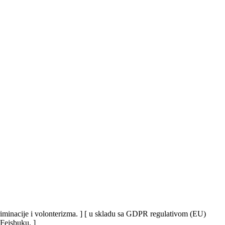
iskriminacije i volonterizma. ] [ u skladu sa GDPR regulativom (EU)
 Fejsbuku. ]