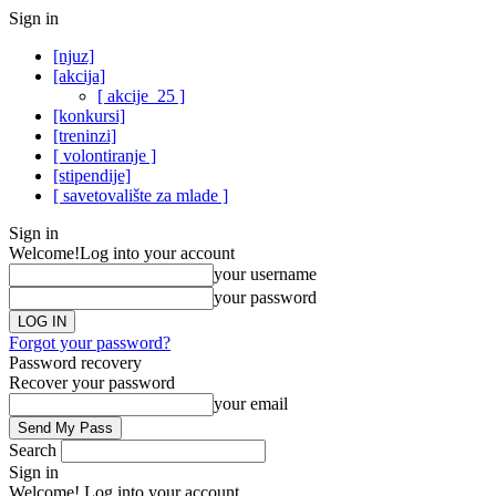
Sign in
[njuz]
[akcija]
[ akcije_25 ]
[konkursi]
[treninzi]
[ volontiranje ]
[stipendije]
[ savetovalište za mlade ]
Sign in
Welcome!
Log into your account
your username
your password
Forgot your password?
Password recovery
Recover your password
your email
Search
Sign in
Welcome! Log into your account