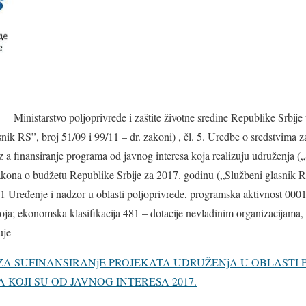
Ministarstvo poljoprivrede i zaštite životne sredine Republike Srbije
nik RS”, broj 51/09 i 99/11 – dr. zakoni) , čl. 5. Uredbe o sredstvima z
z a finansiranje programa od javnog interesa koja realizuju udruženja (
 Zakona o budžetu Republike Srbije za 2017. godinu („Službeni glasnik R
1 Uređenje i nadzor u oblasti poljoprivrede, programska aktivnost 0001
voja; ekonomska klasifikacija 481 – dotacije nevladinim organizacijama, 
uje
R S ZA SUFINANSIRANjE PROJEKATA UDRUŽENjA U OBLASTI 
KOJI SU OD JAVNOG INTERESA 2017.