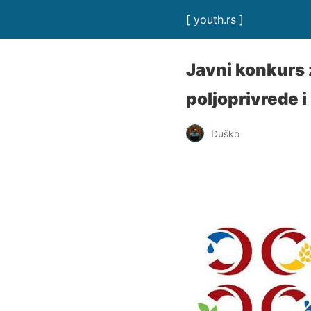
[ youth.rs ]
Јavni konkurs 
poljoprivrede i
Duško