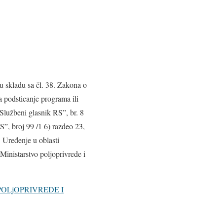
 u skladu sa čl. 38. Zakona o
a podsticanje programa ili
„Službeni glasnik RS”, br. 8
S”, broj 99 /1 6) razdeo 23,
 Uređenje u oblasti
Ministarstvo poljoprivrede i
POLjOPRIVREDE I