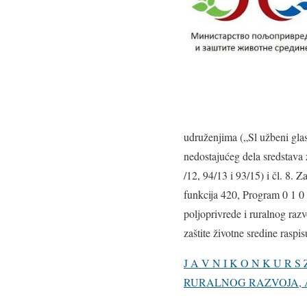
udruženjima („Sl užbeni glas
nedostajućeg dela sredstava 
/12, 94/13 i 93/15) i čl. 8.
funkcija 420, Program 0 1 0 
poljoprivrede i ruralnog raz
zaštite životne sredine raspis
J A V N I K O N K U 
RURALNOG RAZVOJA, A 