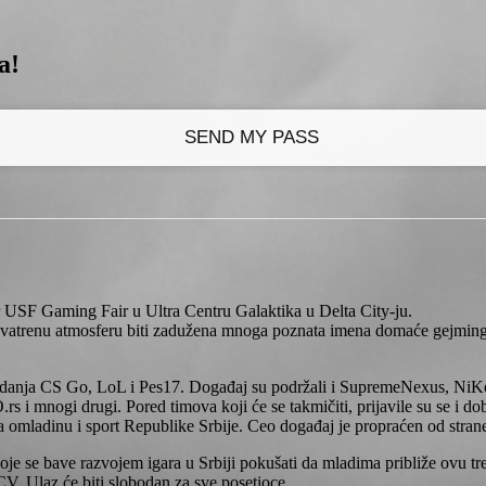
a!
r USF Gaming Fair u Ultra Centru Galaktika u Delta City-ju.
šnju vatrenu atmosferu biti zadužena mnoga poznata imena domaće gejm
eg izdanja CS Go, LoL i Pes17. Događaj su podržali i SupremeNexus, N
rs i mnogi drugi. Pored timova koji će se takmičiti, prijavile su se i
 omladinu i sport Republike Srbije. Ceo događaj je propraćen od strane 
oje se bave razvojem igara u Srbiji pokušati da mladima približe ovu tre
CV. Ulaz će biti slobodan za sve posetioce.