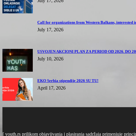
July 17, 2026
Call for organizations from Western Balkans, interested i
July 17, 2026
USVOJEN AKCIONI PLAN ZA PERIOD OD 2026. DO 202
July 10, 2026
EKO Serbia stipendije 2026 SU TU!
April 17, 2026
[ youth.rs prilikom objavjivanja i plasiranja sadržaja primenjuje prin