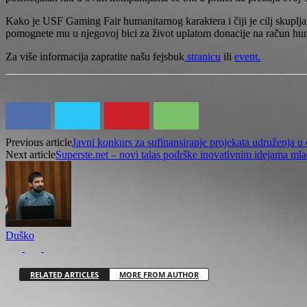
Kako je USF Gaming Fair humanitarnog karaktera i čiji je cilj skuplj
pomognete mu u njegovoj bici za život uplatom donacije na račun h
Za više informacija zapratite našu fejsbuk
stranicu
ili
event.
Previous article
Јavni konkurs za sufinansiranje projekata udruženja u o
Next article
Superste.net – novi talas podrške inovativnim idejama mla
Duško
RELATED ARTICLES
MORE FROM AUTHOR