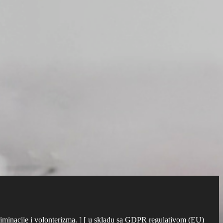
iskriminacije i volonterizma. ] [ u skladu sa GDPR regulativom (EU)