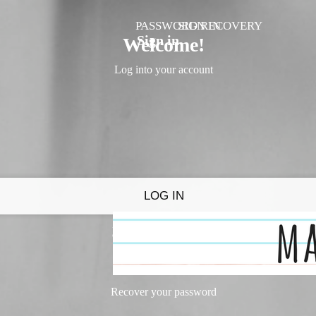
PASSWORD RECOVERY
SIGN IN
Sign in
Welcome!
Log into your account
Forgot your password?
Recover your password