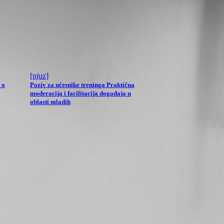
[njuz]
 o
Poziv za učesnike treninga Praktična
moderacija i facilitacija događaja u
oblasti mladih