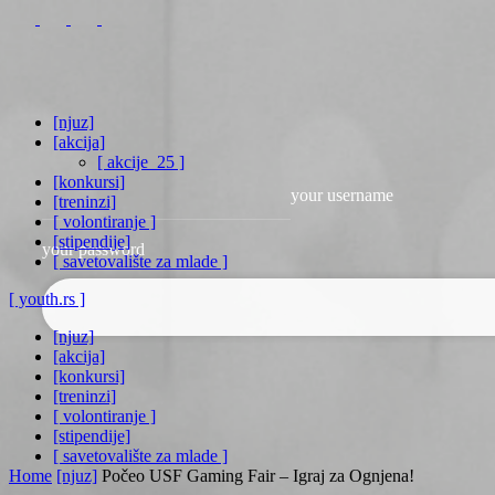
[njuz]
[akcija]
[ akcije_25 ]
[konkursi]
your username
[treninzi]
[ volontiranje ]
[stipendije]
your password
[ savetovalište za mlade ]
[ youth.rs ]
[njuz]
[akcija]
[konkursi]
[treninzi]
[ volontiranje ]
[stipendije]
[ savetovalište za mlade ]
Home
[njuz]
Počeo USF Gaming Fair – Igraj za Ognjena!