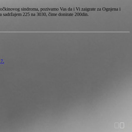
 Hočkinovog sindroma, pozivamo Vas da i Vi zaigrate za Ognjena i
a sadržajem 225 na 3030, čime donirate 200din.
17.