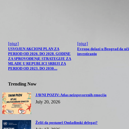
[njuz]
[njuz]
USVOJEN AKCIONI PLAN ZA
Evropa dolazi u Beograd da uči
PERIOD OD 2026. DO 2028. GODINE
investiranju
ZA SPROVOĐENjE STRATEGIJE ZA
MLADE U REPUBLICI SRBIJI ZA
PERIOD OD 2023. DO 2030....
Trending Now
JAVNI POZIV: Atlas neizgovorenih emocija
July 20, 2026
Želiš da postaneš Omladinski delegat?