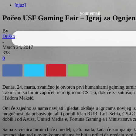
[njuz]
your email
Počeo USF Gaming Fair – Igraj za Ognjen
By
Duško
-
March 24, 2017
338
0
Danas, 24. marta, zvanično je otvoren prvi humanitarni gejming turni
Takmičari su turnir započeli retro igricom CS 1.6, dok će za sutra
i Isidora Maksić.
Oni će zajedno sa nama navijati i gledati okršaje u igricama novij
mogućnosti da prisustvuju, ali i portali Klan RUR, LoL Sebia, CS-GO.
dobili i od Asusa, United Media-e, Fortuna Gaming-a i Ministarstva za
Sama završnica turnira biće u nedelju, 26. marta, kada će kompanije k
potencijalan rad u ovim kompanijama će biti u prilici da predaju svoj 