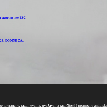
n stepping into ESC
8. GODINE ZA...
cipe tolerancije, razumevanja, uvažavanja različitosti i promocije antid