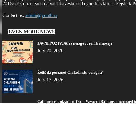
2016/679, dužni smo da vas obavestimo da youth.rs koristi Fejsbuk Pi
Contact us:
admin@youth.rs
EVEN MORE NEWS
JAVNI POZIV: Atlas neizgovorenih emocija
July 20, 2026
Želiš da postaneš Omladinski delegat?
July 17, 2026
Call for organizations from Western Balkans, interested i
July 17, 2026