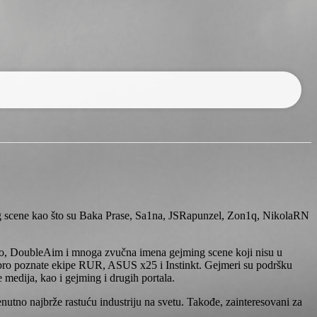
ing scene kao što su Baka Prase, Sa1na, JSRapunzel, Zon1q, NikolaRN
iKo, DoubleAim i mnoga zvučna imena gejming scene koji nisu u
 dobro poznate ekipe RUR, ASUS x25 i Instinkt. Gejmeri su podršku
medija, kao i gejming i drugih portala.
nutno najbrže rastuću industriju na svetu. Takođe, zainteresovani za