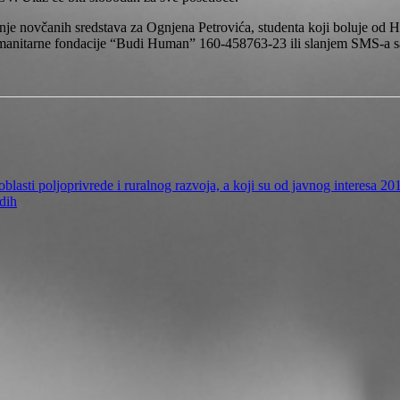
anje novčanih sredstava za Ognjena Petrovića, studenta koji boluje od
umanitarne fondacije “Budi Human” 160-458763-23 ili slanjem SMS-a s
blasti poljoprivrede i ruralnog razvoja, a koji su od javnog interesa 20
dih