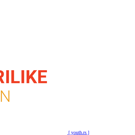
[ youth.rs ]