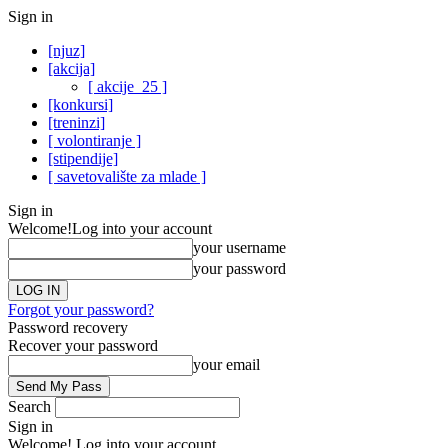
Sign in
[njuz]
[akcija]
[ akcije_25 ]
[konkursi]
[treninzi]
[ volontiranje ]
[stipendije]
[ savetovalište za mlade ]
Sign in
Welcome!
Log into your account
your username
your password
Forgot your password?
Password recovery
Recover your password
your email
Search
Sign in
Welcome! Log into your account