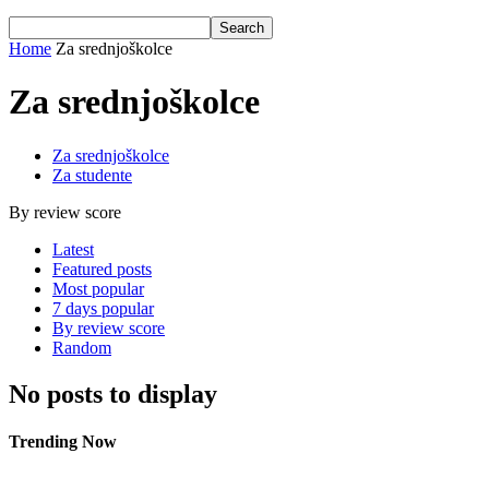
Home
Za srednjoškolce
Za srednjoškolce
Za srednjoškolce
Za studente
By review score
Latest
Featured posts
Most popular
7 days popular
By review score
Random
No posts to display
Trending Now