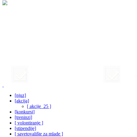
[njuz]
[akcija]
[ akcije_25 ]
[konkursi]
[treninzi]
[ volontiranje ]
[stipendije]
[ savetovalište za mlade ]