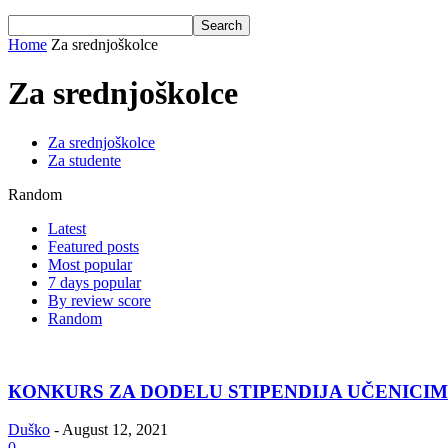
Home
Za srednjoškolce
Za srednjoškolce
Za srednjoškolce
Za studente
Random
Latest
Featured posts
Most popular
7 days popular
By review score
Random
КONКURS ZA DODELU STIPENDIJA UČENICIMA
Duško
-
August 12, 2021
0