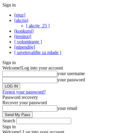
Sign in
[njuz]
[akcija]
[ akcije_25 ]
[konkursi]
[treninzi]
[ volontiranje ]
[stipendije]
[ savetovalište za mlade ]
Sign in
Welcome!
Log into your account
your username
your password
Forgot your password?
Password recovery
Recover your password
your email
Search
Sign in
Welcome! Log into your account