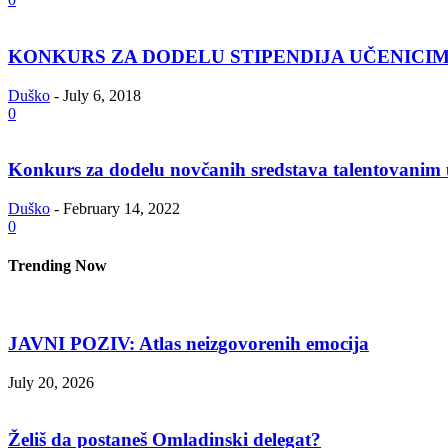
KONKURS ZA DODELU STIPENDIJA UČENICIMA
Duško
-
July 6, 2018
0
Konkurs za dodelu novčanih sredstava talentovanim uče
Duško
-
February 14, 2022
0
Trending Now
JAVNI POZIV: Atlas neizgovorenih emocija
July 20, 2026
Želiš da postaneš Omladinski delegat?