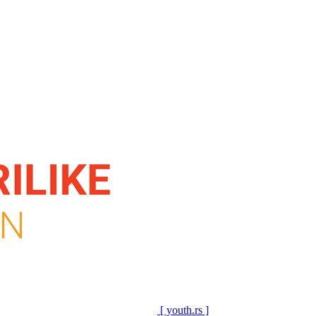
[ youth.rs ]