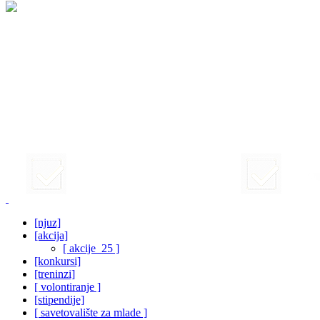
[njuz]
[akcija]
[ akcije_25 ]
[konkursi]
[treninzi]
[ volontiranje ]
[stipendije]
[ savetovalište za mlade ]