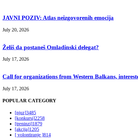
JAVNI POZIV: Atlas neizgovorenih emocija
July 20, 2026
Želiš da postaneš Omladinski delegat?
July 17, 2026
Call for organizations from Western Balkans, interest
July 17, 2026
POPULAR CATEGORY
[njuz]
3485
[konkursi]
2258
[treninzi]
1879
[akcija]
1205
[ volontiranje ]
814