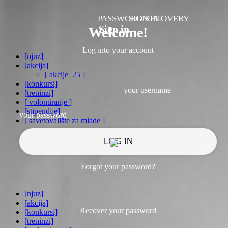
PASSWORD RECOVERY
SIGN IN
Sign in
Welcome!
Log into your account
[njuz]
[akcija]
[ akcije_25 ]
[konkursi]
your username
[treninzi]
[ volontiranje ]
[stipendije]
your password
[ savetovalište za mlade ]
Forgot your password?
[njuz]
[akcija]
Recover your password
[konkursi]
[treninzi]