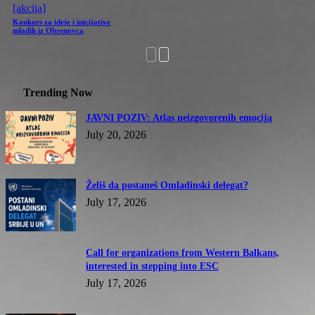
[akcija]
Konkurs za ideje i inicijative
mladih iz Obrenovca
Trending Now
JAVNI POZIV: Atlas neizgovorenih emocija
July 20, 2026
Želiš da postaneš Omladinski delegat?
July 17, 2026
Call for organizations from Western Balkans,
interested in stepping into ESC
July 17, 2026