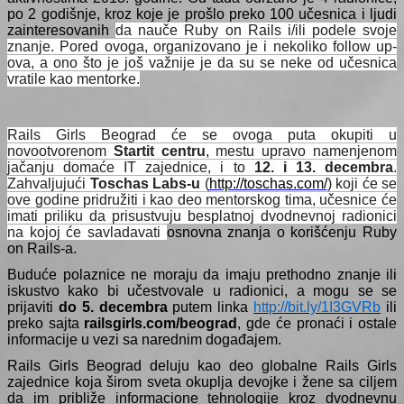
po 2 godišnje, kroz koje je prošlo preko 100 učesnica i ljudi
zainteresovanih
da nauče Ruby on Rails i/ili podele svoje
znanje. Pored ovoga, organizovano je i nekoliko follow up-
ova, a ono što je još važnije je da su se neke od učesnica
vratile kao mentorke.
Rails Girls Beograd će se ovoga puta okupiti u
novootvorenom
Startit centru
, mestu upravo namenjenom
jačanju domaće IT zajednice, i to
12. i 13. decembra
.
Zahvaljujući
Toschas Labs-u
(
http://toschas.com/
) koji će se
ove godine pridružiti i kao deo mentorskog tima, učesnice će
imati priliku da prisustvuju besplatnoj dvodnevnoj radionici
na kojoj će savladavati
osnovna znanja o korišćenju Ruby
on Rails-a.
Buduće polaznice ne moraju da imaju prethodno znanje ili
iskustvo kako bi učestvovale u radionici, a mogu se se
prijaviti
do 5. decembra
putem linka
http://bit.ly/1I3GVRb
ili
preko sajta
railsgirls.com/beograd
, gde će pronaći i ostale
informacije u vezi sa narednim događajem.
Rails Girls Beograd deluju kao deo globalne Rails Girls
zajednice koja širom sveta okuplja devojke i žene sa ciljem
da im približe informacione tehnologije kroz dvodnevnu