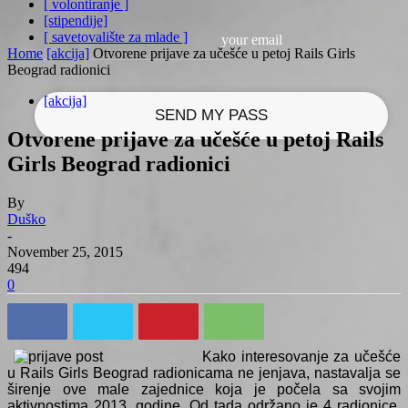
[ volontiranje ]
[stipendije]
[ savetovalište za mlade ]
your email
Home
[akcija]
Otvorene prijave za učešće u petoj Rails Girls
Beograd radionici
[akcija]
Otvorene prijave za učešće u petoj Rails
Girls Beograd radionici
By
Duško
-
November 25, 2015
494
0
Kako interesovanje za učešće
u Rails Girls Beograd radionicama ne jenjava, nastavalja se
širenje ove male zajednice koja je počela sa svojim
aktivnostima 2013. godine. Od tada održano je 4 radionice,