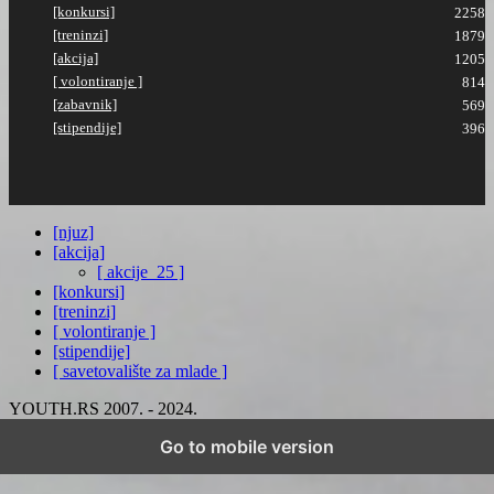
[konkursi]
2258
[treninzi]
1879
[akcija]
1205
[ volontiranje ]
814
[zabavnik]
569
[stipendije]
396
[njuz]
[akcija]
[ akcije_25 ]
[konkursi]
[treninzi]
[ volontiranje ]
[stipendije]
[ savetovalište za mlade ]
YOUTH.RS 2007. - 2024.
Go to mobile version