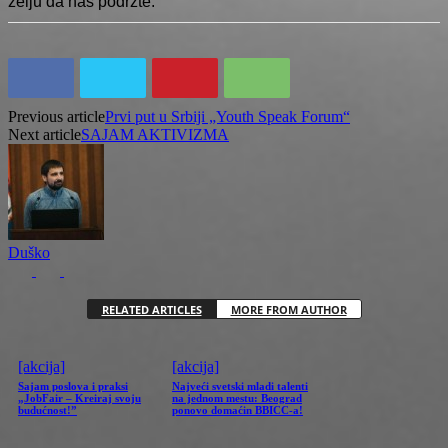
želju da nas podržte.
Previous article
Prvi put u Srbiji „Youth Speak Forum“
Next article
SAJAM AKTIVIZMA
Duško
RELATED ARTICLES
MORE FROM AUTHOR
[akcija]
[akcija]
Sajam poslova i praksi
Najveći svetski mladi talenti
„JobFair – Kreiraj svoju
na jednom mestu: Beograd
budućnost!”
ponovo domaćin BBICC-a!