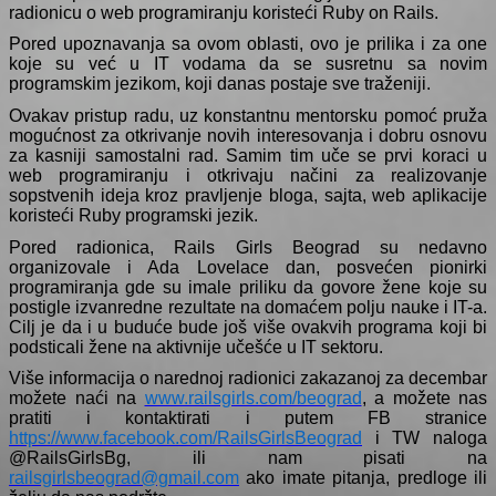
radionicu o web programiranju koristeći Ruby on Rails.
Pored upoznavanja sa ovom oblasti, ovo je prilika i za one
koje su već u IT vodama da se susretnu sa novim
programskim jezikom, koji danas postaje sve traženiji.
Ovakav pristup radu, uz konstantnu mentorsku pomoć pruža
mogućnost za otkrivanje novih interesovanja i dobru osnovu
za kasniji samostalni rad. Samim tim uče se prvi koraci u
web programiranju i otkrivaju načini za realizovanje
sopstvenih ideja kroz pravljenje bloga, sajta, web aplikacije
koristeći Ruby programski jezik.
Pored radionica, Rails Girls Beograd su nedavno
organizovale i Ada Lovelace dan, posvećen pionirki
programiranja gde su imale priliku da govore žene koje su
postigle izvanredne rezultate na domaćem polju nauke i IT-a.
Cilj je da i u buduće bude još više ovakvih programa koji bi
podsticali žene na aktivnije učešće u IT sektoru.
Više informacija o narednoj radionici zakazanoj za decembar
možete naći na
www.railsgirls.com/beograd
, a možete nas
pratiti i kontaktirati i putem FB stranice
https://www.facebook.com/RailsGirlsBeograd
i TW naloga
@RailsGirlsBg, ili nam pisati na
railsgirlsbeograd@gmail.com
ako imate pitanja, predloge ili