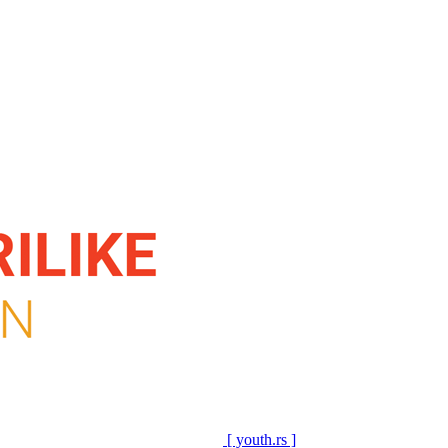
[ youth.rs ]