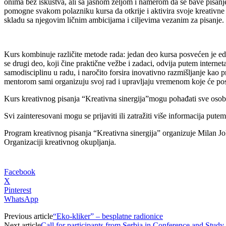
onima bez iskustva, ali sa jasnom željom i namerom da se bave pisanj
pomogne svakom polazniku kursa da otkrije i aktivira svoje kreativne k
skladu sa njegovim ličnim ambicijama i ciljevima vezanim za pisanje.
Kurs
kombinuje različite
metod
e rada: jedan deo kursa posvećen je ed
se drugi deo, koji čine praktične vežbe i zadaci, odvija putem inter
samodisciplinu u radu, i naročito forsira inovativno razmišljanje kao
mentorom sami organizuju svoj rad i upravljaju vremenom koje će pos
Kurs kreativnog pisanja “Kreativna sinergija”mogu pohađati sve osob
Svi zainteresovani mogu se prijaviti ili zatražiti više informacija pute
Program kreativnog pisanja “Kreativna sinergija” organizuje Milan J
Organizaciji kreativnog okupljanja.
Facebook
X
Pinterest
WhatsApp
Previous article
“Eko-kliker” – besplatne radionice
Next article
Call for participants from Serbia in Conference and Stud