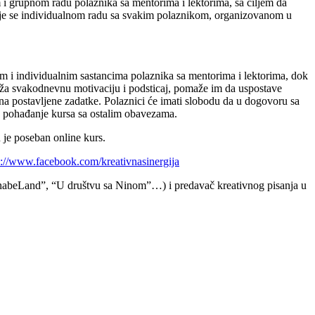
 i grupnom radu polaznika sa mentorima i lektorima, sa ciljem da
je se individualnom radu sa svakim polaznikom, organizovanom u
nim i individualnim sastancima polaznika sa mentorima i lektorima, dok
ruža svakodnevnu motivaciju i podsticaj, pomaže im da uspostave
na postavljene zadatke.
Polaznici će imati slobodu da u dogovoru sa
e pohađanje kursa sa ostalim obavezama.
 je poseban online kurs.
s://www.facebook.com/kreativnasinergija
WannabeLand”, “U društvu sa Ninom”…) i predavač kreativnog pisanja u