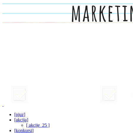
[njuz]
[akcija]
[ akcije_25 ]
[konkursi]