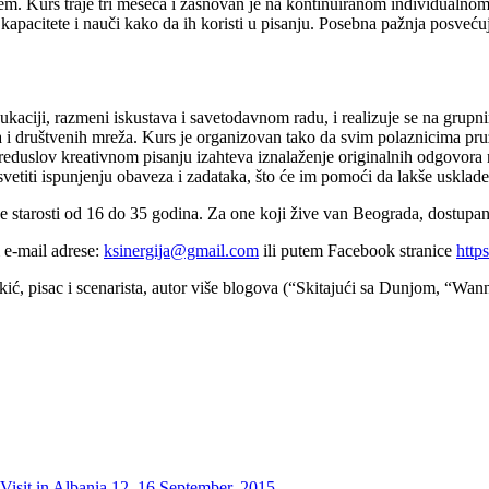
em. Kurs traje tri meseca i zasnovan je na kontinuiranom individualnom
apacitete i nauči kako da ih koristi u pisanju.
Posebna pažnja posveću
ukaciji, razmeni iskustava i savetodavnom radu, i realizuje se na grup
neta i društvenih mreža. Kurs je organizovan tako da svim polaznicima p
 preduslov kreativnom pisanju
i
zahteva iznalaženje
originalnih odgovora 
vetiti ispunjenju obaveza i zadataka, što će im pomoći da lakše usklad
e starosti od 16 do 35 godina.
Za
one
koji žive van Beograda, dostupan
m e-mail adrese:
ksinergija@gmail.com
ili putem Facebook stranice
http
okić, pisac i scenarista, autor više blogova (“Skitajući sa Dunjom, “
y Visit in Albania 12–16 September, 2015