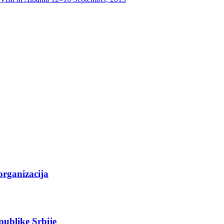
organizacija
epublike Srbije