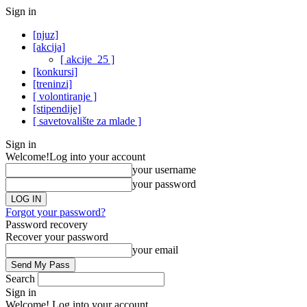
Sign in
[njuz]
[akcija]
[ akcije_25 ]
[konkursi]
[treninzi]
[ volontiranje ]
[stipendije]
[ savetovalište za mlade ]
Sign in
Welcome!
Log into your account
your username
your password
Forgot your password?
Password recovery
Recover your password
your email
Search
Sign in
Welcome! Log into your account