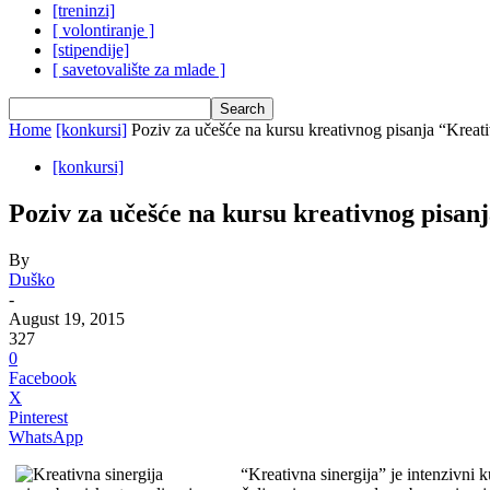
[treninzi]
[ volontiranje ]
[stipendije]
[ savetovalište za mlade ]
Home
[konkursi]
Poziv za učešće na kursu kreativnog pisanja “Kreati
[konkursi]
Poziv za učešće na kursu kreativnog pisan
By
Duško
-
August 19, 2015
327
0
Facebook
X
Pinterest
WhatsApp
“Kreativna sinergija” je intenzivni 