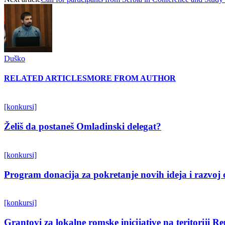
Duško
RELATED ARTICLES
MORE FROM AUTHOR
[konkursi]
Želiš da postaneš Omladinski delegat?
[konkursi]
Program donacija za pokretanje novih ideja i razvoj 
[konkursi]
Grantovi za lokalne romske inicijative na teritoriji R