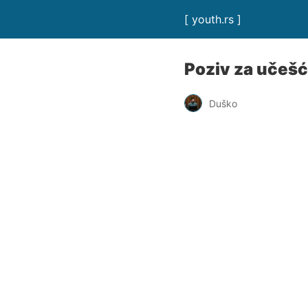
[ youth.rs ]
Poziv za učešć
Duško