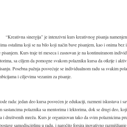
“Kreativna sinergija” je intenzivni kurs kreativnog pisanja namenje
ima ostalima koji se na bilo koji način bave pisanjem, kao i onima bez i
 pisanjem. Kurs traje tri meseca i zasnovan je na kontinuiranom indiv
torima, sa ciljem da pomogne svakom polazniku kursa da otkrije i aktivi
pisanju.
Posebna pažnja posvećuje se individualnom radu sa svakim po
bicijama i ciljevima vezanim za pisanje.
tod
e rada: jedan deo kursa posvećen je edukaciji, razmeni iskustava i s
m sastancima polaznika sa mentorima i lektorima, dok se drugi deo, koji
eta i društvenih mreža. Kurs je organizovan tako da svim polaznicima p
postave samodisciplinu u radu, i naročito forsira inovativno razmišljan