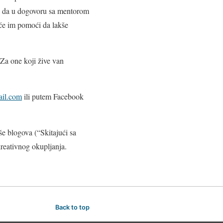
du da u dogovoru sa mentorom
 će im pomoći da lakše
Za
one
koji žive van
ail.com
ili putem Facebook
še blogova (“Skitajući sa
eativnog okupljanja.
Back to top