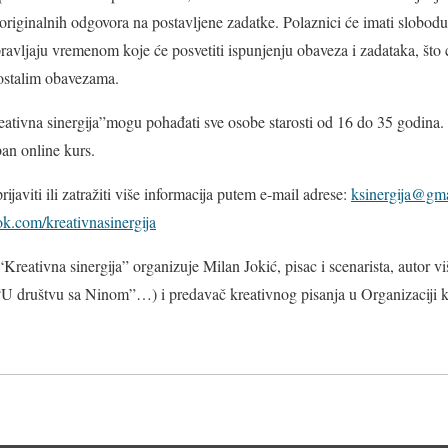
originalnih odgovora na postavljene zadatke.
Polaznici će imati slobo
pravljaju vremenom koje će posvetiti ispunjenju obaveza i zadataka, što
ostalim obavezama.
eativna sinergija”mogu pohađati sve osobe starosti od 16 do 35 godina.
an online kurs.
ijaviti ili zatražiti više informacija putem e-mail adrese:
ksinergija@gm
k.com/kreativnasinergija
reativna sinergija” organizuje Milan Jokić, pisac i scenarista, autor vi
društvu sa Ninom”…) i predavač kreativnog pisanja u Organizaciji kr