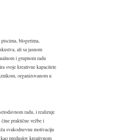
n piscima, blogerima,
skustva, ali sa jasnom
idualnom i grupnom radu
ra svoje kreativne kapacitete
laznikom, organizovanom u
avetodavnom radu, i realizuje
 čine praktične vežbe i
ruža svakodnevnu motivaciju
je kao preduslov kreativnom