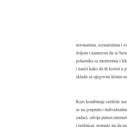
novinarima, scenaristima i sv
željom i namerom da se bave
polaznika sa mentorima i lek
i nauči kako da ih koristi u 
skladu sa njegovim ličnim am
Kurs
kombinuje različite
me
se na grupnim i individualni
zadaci, odvija putem intern
i podsticaj, pomaže im da us