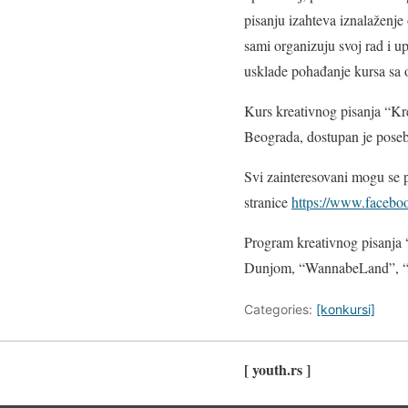
pisanju
i
zahteva iznalaženje
sami organizuju svoj rad i u
usklade pohađanje kursa sa 
Kurs kreativnog pisanja “Kr
Beograda, dostupan je poseb
Svi zainteresovani mogu se pr
stranice
https://www.faceboo
Program kreativnog pisanja “K
Dunjom, “WannabeLand”, “U 
Categories:
[konkursi]
[ youth.rs ]