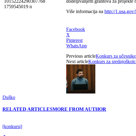
dodeljivanjem grantova za projekte
Više informacija na
http://1.usa.g
Facebook
X
Pinterest
WhatsApp
Previous article
Konkurs za učesnike
Next article
Konkurs za srednjoškolc
Duško
RELATED ARTICLES
MORE FROM AUTHOR
[konkursi]