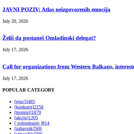
JAVNI POZIV: Atlas neizgovorenih emocija
July 20, 2026
Želiš da postaneš Omladinski delegat?
July 17, 2026
Call for organizations from Western Balkans, interest
July 17, 2026
POPULAR CATEGORY
[njuz]
3485
[konkursi]
2258
[treninzi]
1879
[akcija]
1205
[ volontiranje ]
814
[zabavnik]
569
[stipendije]
396