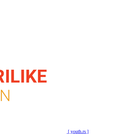
[ youth.rs ]