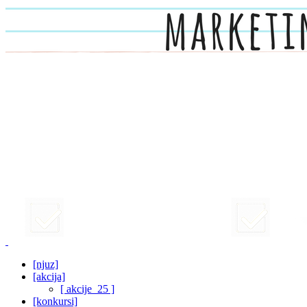
[njuz]
[akcija]
[ akcije_25 ]
[konkursi]