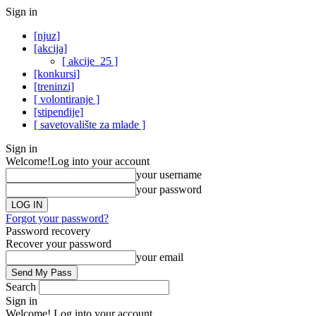
Sign in
[njuz]
[akcija]
[ akcije_25 ]
[konkursi]
[treninzi]
[ volontiranje ]
[stipendije]
[ savetovalište za mlade ]
Sign in
Welcome!
Log into your account
your username
your password
Forgot your password?
Password recovery
Recover your password
your email
Search
Sign in
Welcome! Log into your account