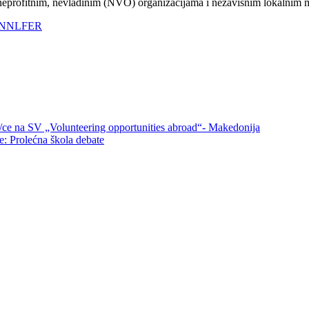
 neprofitnim, nevladinim (NVO) organizacijama i nezavisnim lokalnim 
ov/NNLFER
/ce na SV „Volunteering opportunities abroad“- Makedonija
e: Prolećna škola debate