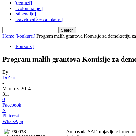
[treninzi]
[ volontiranje ]
[stipendije]
[ savetovalište za mlade ]
Home
[konkursi]
Program malih grantova Komisije za demokratiju z
[konkursi]
Program malih grantova Komisije za demo
By
Duško
-
March 3, 2014
311
0
Facebook
X
Pinterest
WhatsApp
Ambasada SAD objavljuje Program mal