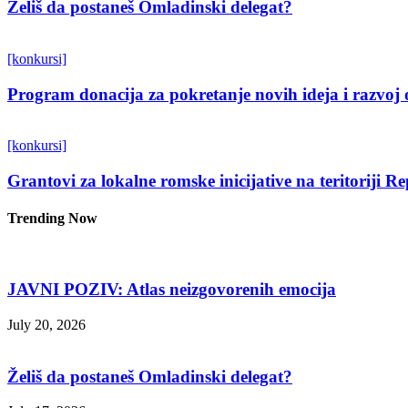
Želiš da postaneš Omladinski delegat?
[konkursi]
Program donacija za pokretanje novih ideja i razvoj 
[konkursi]
Grantovi za lokalne romske inicijative na teritoriji R
Trending Now
JAVNI POZIV: Atlas neizgovorenih emocija
July 20, 2026
Želiš da postaneš Omladinski delegat?