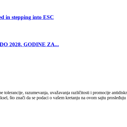
ed in stepping into ESC
O 2028. GODINE ZA...
cipe tolerancije, razumevanja, uvažavanja različitosti i promocije antid
ksel, što znači da se podaci o vašem kretanju na ovom sajtu prosleđuju