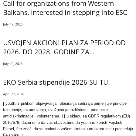
Call for organizations from Western
Balkans, interested in stepping into ESC
July 17, 2026
USVOJEN AKCIONI PLAN ZA PERIOD OD
2026. DO 2028. GODINE ZA...
July 10, 2026
EKO Serbia stipendije 2026 SU TU!
April 17, 2026
[ youth.rs prilikom objavjivanja i plasiranja sadržaja primenjuje principe
tolerancije, razumevanja, uvažavanja različitosti i promocije
antidiskriminacije i volonterizma. ] [ u skladu sa GDPR regulativom (EU)
2016/679, dužni smo da vas obavestimo da youth.rs koristi Fejsbuk
Piksel, što znači da se podaci o vašem kretanju na ovom sajtu prosleđuju
Fejsbuku. ]