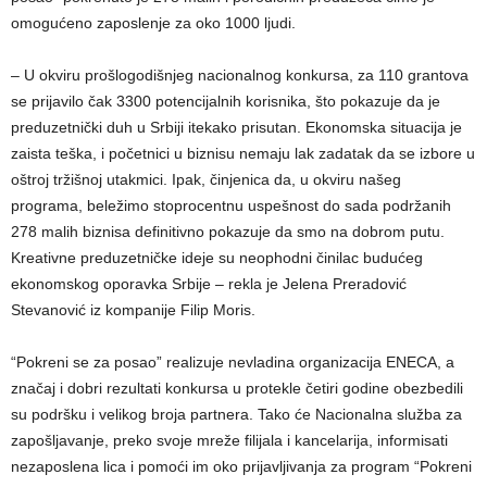
omogućeno zaposlenje za oko 1000 ljudi.
– U okviru prošlogodišnjeg nacionalnog konkursa, za 110 grantova
se prijavilo čak 3300 potencijalnih korisnika, što pokazuje da je
preduzetnički duh u Srbiji itekako prisutan. Ekonomska situacija je
zaista teška, i početnici u biznisu nemaju lak zadatak da se izbore u
oštroj tržišnoj utakmici. Ipak, činjenica da, u okviru našeg
programa, beležimo stoprocentnu uspešnost do sada podržanih
278 malih biznisa definitivno pokazuje da smo na dobrom putu.
Kreativne preduzetničke ideje su neophodni činilac budućeg
ekonomskog oporavka Srbije – rekla je Jelena Preradović
Stevanović iz kompanije Filip Moris.
“Pokreni se za posao” realizuje nevladina organizacija ENECA, a
značaj i dobri rezultati konkursa u protekle četiri godine obezbedili
su podršku i velikog broja partnera. Tako će Nacionalna služba za
zapošljavanje, preko svoje mreže filijala i kancelarija, informisati
nezaposlena lica i pomoći im oko prijavljivanja za program “Pokreni