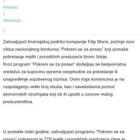
Pinterest
WhatsApp
Zahvaljujući finansijskoj podršci kompanije Filip Moris, počinje novi
ciklus nacionalnog konkursa “Pokreni se za posao” koji pomaže
pokretanje malih i porodičnih preduzeća širom Srbije.
Kroz program “Pokreni se za posao“ dodeljuju se bespovratna
sredstva za kupovinu opreme neophodne za pokretanje ili
unapređenje sopstvenog biznisa. Osim toga korisnicima je na
raspolaganju veliki broj obuka, kao i savetodavna pomoć
ekonomskih stručnjaka koji će ih uputiti u osnove malog
preduzetništva.
U protekle četiri godine, zahvaljujući programu “Pokreni se za
posao” pokrenuto je 278 malih i porodičnih preduzeća čime je