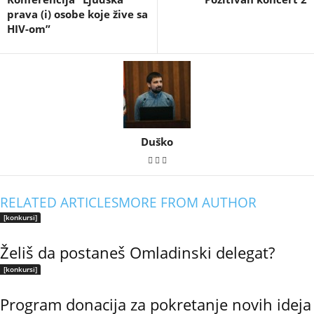
prava (i) osobe koje žive sa
HIV-om”
Duško
RELATED ARTICLES
MORE FROM AUTHOR
[konkursi]
Želiš da postaneš Omladinski delegat?
[konkursi]
Program donacija za pokretanje novih ideja