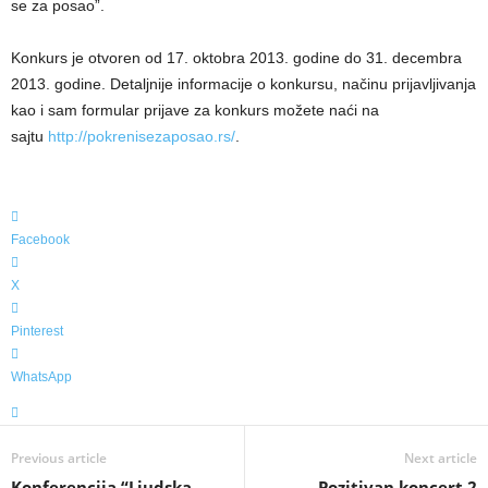
se za posao”.
Konkurs je otvoren od 17. oktobra 2013. godine do 31. decembra
2013. godine. Detaljnije informacije o konkursu, načinu prijavljivanja
kao i sam formular prijave za konkurs možete naći na
sajtu
http://pokrenisezaposao.rs/
.
Facebook
X
Pinterest
WhatsApp
Previous article
Next article
Konferencija “Ljudska
Pozitivan koncert 2