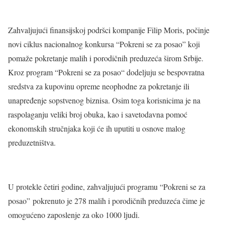
Zahvaljujući finansijskoj podršci kompanije Filip Moris, počinje
novi ciklus nacionalnog konkursa “Pokreni se za posao” koji
pomaže pokretanje malih i porodičnih preduzeća širom Srbije.
Kroz program “Pokreni se za posao“ dodeljuju se bespovratna
sredstva za kupovinu opreme neophodne za pokretanje ili
unapređenje sopstvenog biznisa. Osim toga korisnicima je na
raspolaganju veliki broj obuka, kao i savetodavna pomoć
ekonomskih stručnjaka koji će ih uputiti u osnove malog
preduzetništva.
U protekle četiri godine, zahvaljujući programu “Pokreni se za
posao” pokrenuto je 278 malih i porodičnih preduzeća čime je
omogućeno zaposlenje za oko 1000 ljudi.