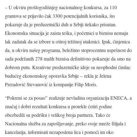
– U okviru prošlogodišnjeg nacionalnog konkursa, za 110
grantova se prijavilo čak 3300 potencijalnih korisnika, što
pokazuje da je preduzetnički duh u Srbiji itekako prisutan.
Ekonomska situacija je zaista teška, i početnici u biznisu nemaju
lak zadatak da se izbore u oštroj tržišnoj utakmici. Ipak, činjenica
da, u okviru našeg programa, beležimo stoprocentnu uspešnost do
sada podržanih 278 malih biznisa definitivno pokazuje da smo na
dobrom putu. Kreativne preduzetničke ideje su neophodni činilac
budućeg ekonomskog oporavka Srbije – rekla je Jelena
Preradović Stevanović iz kompanije Filip Moris.
“Pokreni se za posao” realizuje nevladina organizacija ENECA, a
značaj i dobri rezultati konkursa u protekle četiri godine
obezbedili su podršku i velikog broja partnera. Tako će
Nacionalna služba za zapošljavanje, preko svoje mreže filijala i
kancelarija, informisati nezaposlena lica i pomoći im oko