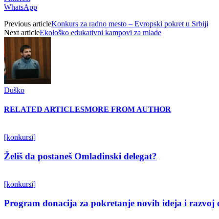
WhatsApp
Previous article
Konkurs za radno mesto – Evropski pokret u Srbiji
Next article
Ekološko edukativni kampovi za mlade
Duško
RELATED ARTICLES
MORE FROM AUTHOR
[konkursi]
Želiš da postaneš Omladinski delegat?
[konkursi]
Program donacija za pokretanje novih ideja i razvoj 