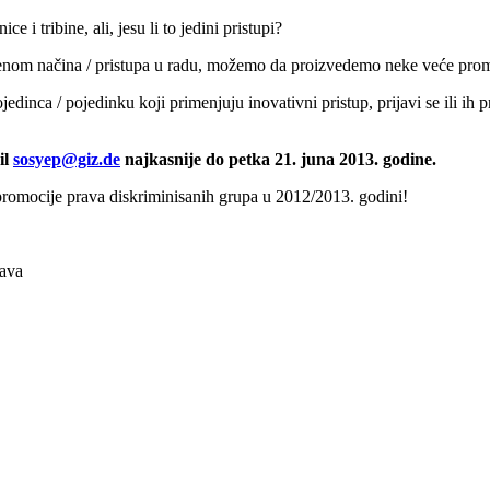
 i tribine, ali, jesu li to jedini pristupi?
enom načina / pristupa u radu, možemo da proizvedemo neke veće pro
ojedinca / pojedinku koji primenjuju inovativni pristup, prijavi se ili i
il
sosyep@giz.de
najkasnije do petka 21. juna 2013. godine.
 promocije prava diskriminisanih grupa u 2012/2013. godini!
rava