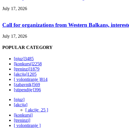
July 17, 2026
Call for organizations from Western Balkans, interest
July 17, 2026
POPULAR CATEGORY
[njuz]
3485
[konkursi]
2258
[treninzi]
1879
[akcija]
1205
[ volontiranje ]
814
[zabavnik]
569
[stipendije]
396
[njuz]
[akcija]
[ akcije_25 ]
[konkursi]
[treninzi]
[ volontiranje ]