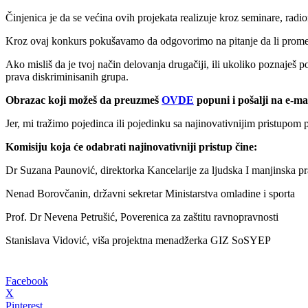
Činjenica je da se većina ovih projekata realizuje kroz seminare, radionice
Kroz ovaj konkurs pokušavamo da odgovorimo na pitanje da li prom
Ako misliš da je tvoj način delovanja drugačiji, ili ukoliko poznaješ p
prava diskriminisanih grupa.
Obrazac koji možeš da preuzmeš
OVDE
popuni i pošalji na e-ma
Jer, mi tražimo pojedinca ili pojedinku sa najinovativnijim pristupom
Komisiju koja će odabrati najinovativniji pristup čine:
Dr Suzana Paunović, direktorka Kancelarije za ljudska I manjinska p
Nenad Borovčanin, državni sekretar Ministarstva omladine i sporta
Prof. Dr Nevena Petrušić, Poverenica za zaštitu ravnopravnosti
Stanislava Vidović, viša projektna menadžerka GIZ SoSYEP
Facebook
X
Pinterest