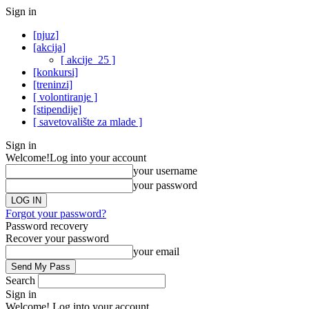
Sign in
[njuz]
[akcija]
[ akcije_25 ]
[konkursi]
[treninzi]
[ volontiranje ]
[stipendije]
[ savetovalište za mlade ]
Sign in
Welcome!
Log into your account
your username
your password
Forgot your password?
Password recovery
Recover your password
your email
Search
Sign in
Welcome! Log into your account