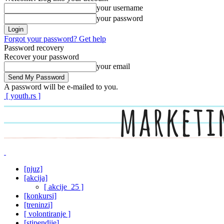
your username
your password
Forgot your password? Get help
Password recovery
Recover your password
your email
A password will be e-mailed to you.
[ youth.rs ]
[njuz]
[akcija]
[ akcije_25 ]
[konkursi]
[treninzi]
[ volontiranje ]
[stipendije]