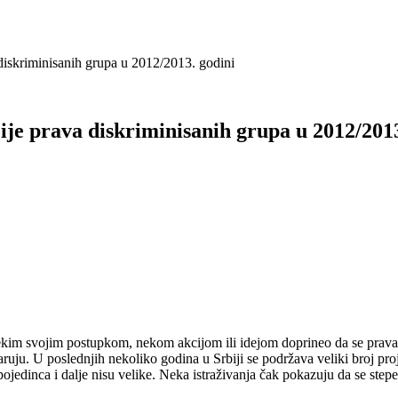
 diskriminisanih grupa u 2012/2013. godini
ije prava diskriminisanih grupa u 2012/2013
im svojim postupkom, nekom akcijom ili idejom doprineo da se prava p
aruju.
U poslednjih nekoliko godina u Srbiji se podržava veliki broj pr
 pojedinca i dalje nisu velike. Neka istraživanja čak pokazuju da se st