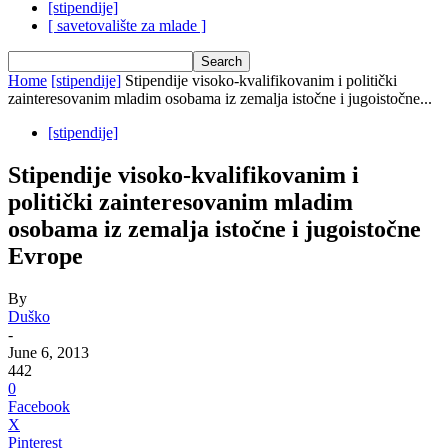
[stipendije]
[ savetovalište za mlade ]
Home
[stipendije]
Stipendije visoko-kvаlifikovаnim i politički
zаinteresovаnim mlаdim osobаmа iz zemаljа istočne i jugoistočne...
[stipendije]
Stipendije visoko-kvаlifikovаnim i
politički zаinteresovаnim mlаdim
osobаmа iz zemаljа istočne i jugoistočne
Evrope
By
Duško
-
June 6, 2013
442
0
Facebook
X
Pinterest