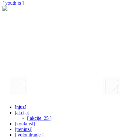
[ youth.rs ]
[njuz]
[akcija]
[ akcije_25 ]
[konkursi]
[treninzi]
[ volontiranje ]