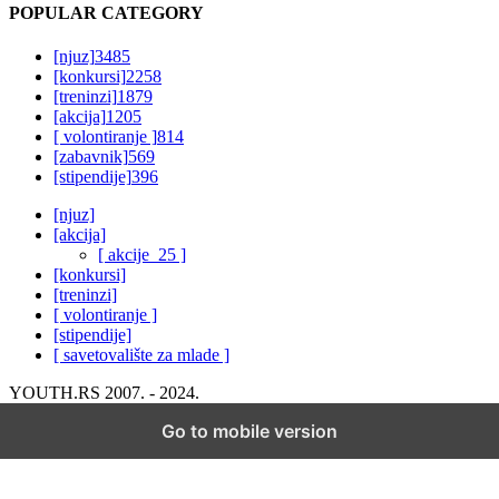
POPULAR CATEGORY
[njuz]
3485
[konkursi]
2258
[treninzi]
1879
[akcija]
1205
[ volontiranje ]
814
[zabavnik]
569
[stipendije]
396
[njuz]
[akcija]
[ akcije_25 ]
[konkursi]
[treninzi]
[ volontiranje ]
[stipendije]
[ savetovalište za mlade ]
YOUTH.RS 2007. - 2024.
Go to mobile version