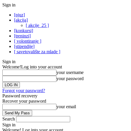
Sign in
[njuz]
[akcija]
[ akcije_25 ]
[konkursi]
[treninzi]
[ volontiranje ]
[stipendije]
[ savetovalište za mlade ]
Sign in
Welcome!
Log into your account
your username
your password
Forgot your password?
Password recovery
Recover your password
your email
Search
Sign in
Welcome! Log into your account