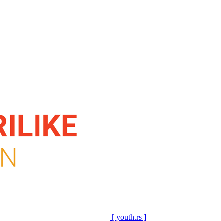
[ youth.rs ]