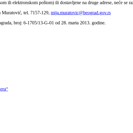
om ili elektronskom poštom) ili dostavljene na druge adrese, neće se ra
ja Muratović, tel. 7157-129,
mija.muratovic@beograd.gov.rs
grada, broj: 6-1705/13-G-01 od 28. marta 2013. godine.
dera“