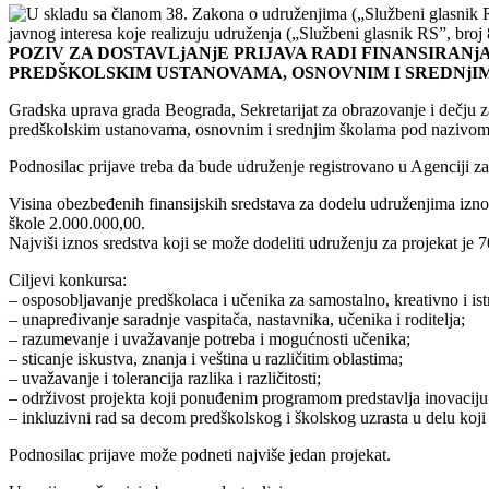
U skladu sa članom 38. Zakona o udruženjima („Službeni glasnik R
javnog interesa koje realizuju udruženja („Službeni glasnik RS”, broj 
POZIV
ZA DOSTAVLjANjE PRIJAVA RADI FINANSIRANj
PREDŠKOLSKIM USTANOVAMA, OSNOVNIM I SREDNj
Gradska uprava grada Beograda, Sekretarijat za obrazovanje i dečju za
predškolskim ustanovama, osnovnim i srednjim školama pod nazivom
Podnosilac prijave treba da bude udruženje registrovano u Agenciji za 
Visina obezbeđenih finansijskih sredstava za dodelu udruženjima iznos
škole 2.000.000,00.
Najviši iznos sredstva koji se može dodeliti udruženju za projekat je 
Ciljevi konkursa:
– osposobljavanje predškolaca i učenika za samostalno, kreativno i ist
– unapređivanje saradnje vaspitača, nastavnika, učenika i roditelja;
– razumevanje i uvažavanje potreba i mogućnosti učenika;
– sticanje iskustva, znanja i veština u različitim oblastima;
– uvažavanje i tolerancija razlika i različitosti;
– održivost projekta koji ponuđenim programom predstavlja inovaciju 
– inkluzivni rad sa decom predškolskog i školskog uzrasta u delu k
Podnosilac prijave može podneti najviše jedan projekat.