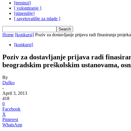
[treninzi]
[ volontiranje ]
[stipendije]
[ savetovalište za mlade ]
Home
[konkursi]
Poziv za dostavljanje prijava radi finasiranja projek
[konkursi]
Poziv za dostavljanje prijava radi finasira
beogradskim preškolskim ustanovama, osn
By
Duško
-
April 3, 2013
418
0
Facebook
X
Pinterest
WhatsApp