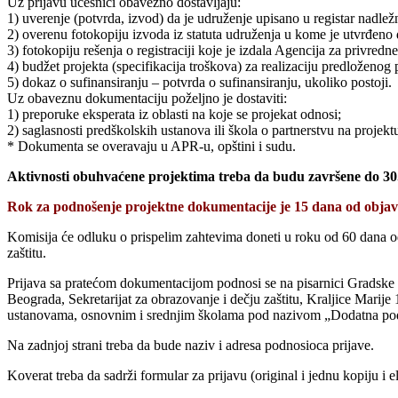
Uz prijavu učesnici obavezno dostavljaju:
1) uverenje (potvrda, izvod) da je udruženje upisano u registar nadležn
2) overenu fotokopiju izvoda iz statuta udruženja u kome je utvrđeno d
3) fotokopiju rešenja o registraciji koje je izdala Agencija za privredne
4) budžet projekta (specifikacija troškova) za realizaciju predloženo
5) dokaz o sufinansiranju – potvrda o sufinansiranju, ukoliko postoji.
Uz obaveznu dokumentaciju poželjno je dostaviti:
1) preporuke eksperata iz oblasti na koje se projekat odnosi;
2) saglasnosti predškolskih ustanova ili škola o partnerstvu na projekt
* Dokumenta se overavaju u APR-u, opštini i sudu.
Aktivnosti obuhvaćene projektima treba da budu završene do 30
Rok za podnošenje projektne dokumentacije je 15 dana od objavlj
Komisija će odluku o prispelim zahtevima doneti u roku od 60 dana od 
zaštitu.
Prijava sa pratećom dokumentacijom podnosi se na pisarnici Gradske u
Beograda, Sekretarijat za obrazovanje i dečju zaštitu, Kraljice Marij
ustanovama, osnovnim i srednjim školama pod nazivom „Dodatna pod
Na zadnjoj strani treba da bude naziv i adresa podnosioca prijave.
Koverat treba da sadrži formular za prijavu (original i jednu kopiju 