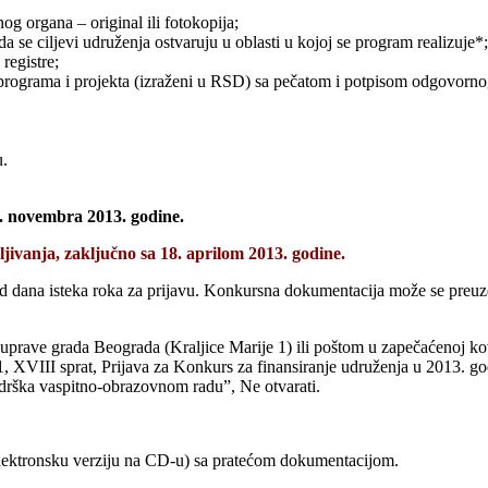
og organa – original ili fotokopija;
a se ciljevi udruženja ostvaruju u oblasti u kojoj se program realizuje*;
 registre;
g programa i projekta (izraženi u RSD) sa pečatom i potpisom odgovornog
u.
. novembra 2013. godine.
ivanja, zaključno sa 18. aprilom 2013. godine.
dana isteka roka za prijavu. Konkursna dokumentacija može se preuzeti 
prave grada Beograda (Kraljice Marije 1) ili poštom u zapečaćenoj kover
e 1, XVIII sprat, Prijava za Konkurs za finansiranje udruženja u 2013. 
rška vaspitno-obrazovnom radu”, Ne otvarati.
i elektronsku verziju na CD-u) sa pratećom dokumentacijom.