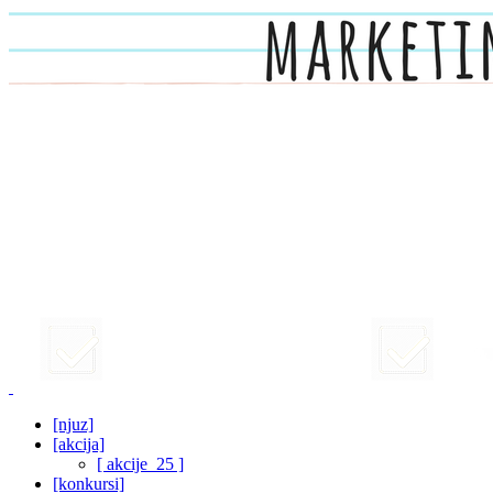
[njuz]
[akcija]
[ akcije_25 ]
[konkursi]