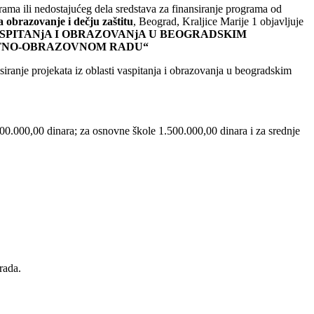
ma ili nedostajućeg dela sredstava za finansiranje programa od
a obrazovanje i dečju zaštitu
, Beograd, Kraljice Marije 1 objavljuje
VASPITANjA I OBRAZOVANjA U BEOGRADSKIM
ITNO-OBRAZOVNOM RADU“
iranje projekata iz oblasti vaspitanja i obrazovanja u beogradskim
500.000,00 dinara; za osnovne škole 1.500.000,00 dinara i za srednje
rada.