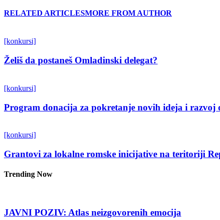
RELATED ARTICLES
MORE FROM AUTHOR
[konkursi]
Želiš da postaneš Omladinski delegat?
[konkursi]
Program donacija za pokretanje novih ideja i razvoj 
[konkursi]
Grantovi za lokalne romske inicijative na teritoriji R
Trending Now
JAVNI POZIV: Atlas neizgovorenih emocija