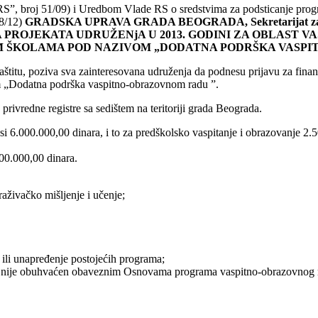
S”, broj 51/09) i Uredbom Vlade RS o sredstvima za podsticanje progra
8/12)
GRADSKA UPRAVA GRADA BEOGRADA,
Sekretarijat z
A PROJEKATA UDRUŽENjA U 2013. GODINI ZA OBLAST 
IM ŠKOLAMA POD NAZIVOM „DODATNA PODRŠKA VASP
štitu, poziva sva zainteresovana udruženja da podnesu prijavu za finans
 „Dodatna podrška vaspitno-obrazovnom radu ”.
privredne registre sa sedištem na teritoriji grada Beograda.
i 6.000.000,00 dinara, i to za predškolsko vaspitanje i obrazovanje 2.
700.000,00 dinara.
raživačko mišljenje i učenje;
ili unapređenje postojećih programa;
oji nije obuhvaćen obaveznim Osnovama programa vaspitno-obrazovnog 