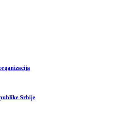
organizacija
epublike Srbije