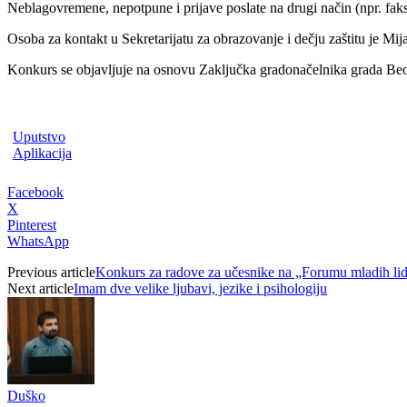
Neblagovremene, nepotpune i prijave poslate na drugi način (npr. faks
Osoba za kontakt u Sekretarijatu za obrazovanje i dečju zaštitu je Mi
Konkurs se objavljuje na osnovu Zaključka gradonačelnika grada Beo
Uputstvo
Aplikacija
Facebook
X
Pinterest
WhatsApp
Previous article
Konkurs za radove za učesnike na „Forumu mladih li
Next article
Imam dve velike ljubavi, jezike i psihologiju
Duško