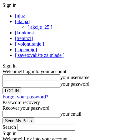
Sign in
[njuz]
[akcija]
[ akcije_25 ]
[konkursi]
[treninzi]
[ volontiranje ]
[stipendije]
[ savetovalište za mlade ]
Sign in
Welcome!
Log into your account
your username
your password
Forgot your password?
Password recovery
Recover your password
your email
Search
Sign in
Welcome! Log into your account