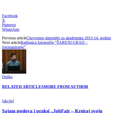
Facebook
X
Pinterest
WhatsApp
Previous article
Chevening stipendije za akademsku 2013-14. godinu
Next article
Radionica fotografije “ŠARENI GRAD –
fotomapiranje”
Duško
RELATED ARTICLES
MORE FROM AUTHOR
[akcija]
Sajam poslova i praksi „JobFair – Kreiraj svoju