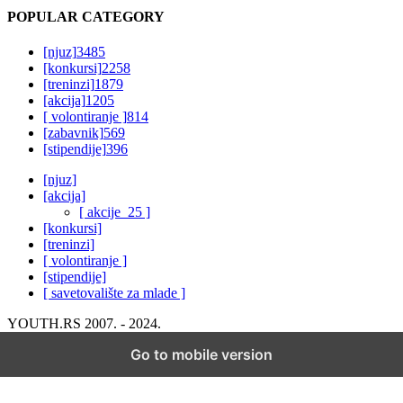
POPULAR CATEGORY
[njuz]
3485
[konkursi]
2258
[treninzi]
1879
[akcija]
1205
[ volontiranje ]
814
[zabavnik]
569
[stipendije]
396
[njuz]
[akcija]
[ akcije_25 ]
[konkursi]
[treninzi]
[ volontiranje ]
[stipendije]
[ savetovalište za mlade ]
YOUTH.RS 2007. - 2024.
Go to mobile version