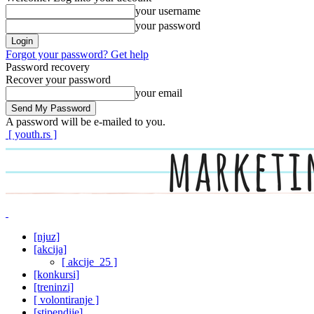
your username
your password
Forgot your password? Get help
Password recovery
Recover your password
your email
A password will be e-mailed to you.
[ youth.rs ]
[njuz]
[akcija]
[ akcije_25 ]
[konkursi]
[treninzi]
[ volontiranje ]
[stipendije]