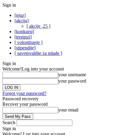
Sign in
[njuz]
[akcija]
[ akcije_25 ]
[konkursi]
[treninzi]
[ volontiranje ]
[stipendije]
[ savetovalište za mlade ]
Sign in
Welcome!
Log into your account
your username
your password
Forgot your password?
Password recovery
Recover your password
your email
Search
Sign in
Welcome! Log into your account