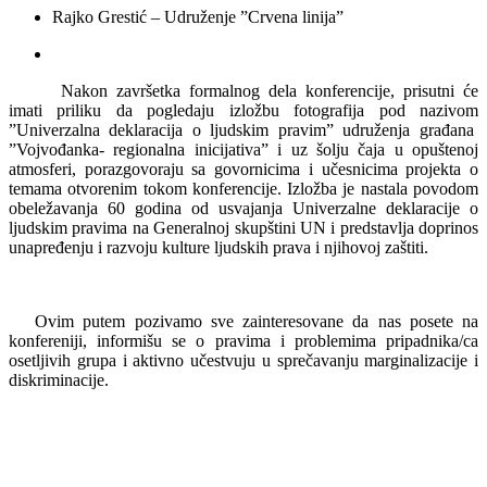
Rajko Grestić – Udruženje
”
Crvena linija
”
Nakon završetka formalnog dela konferencije
,
prisutni će
imati priliku da pogledaju izložbu fotografija pod nazivom
”
Univerzalna deklaracija o ljudskim pravim
”
udruženja građana
”
Vojvođanka- regionalna inicijativ
а”
i
uz
šolju čaja u opuštenoj
atmosferi, porazgovoraju sa govornicima i učesnicima projekta o
temama otvorenim tokom konferencije.
Izložba je nastala povodom
obeležavanja 60 godina od usvajanja Univerzalne deklaracije o
ljudskim pravima na Generalnoj skupštini UN i predstavlja doprinos
unapređenju i razvoju kulture ljudskih prava i njihovoj zaštiti.
Ovim putem pozivamo sve zainteresovane da nas posete na
konfereniji, informišu se o pravima i problemima pripadnika
/
ca
osetljivih grupa i aktivno učestvuju u sprečavanju marginalizacije i
diskriminacije.