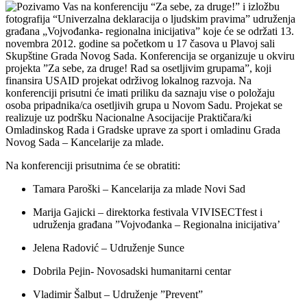
Pozivamo Vas na konferenciju “Za sebe, za druge!”
i izložbu
fotografija
“Univerzalna deklaracija o ljudskim pravima” udruženja
građana „Vojvođanka- regionalna inicijativa” koje će se održati 13.
novembra 2012. godine sa početkom u 17 časova u Plavoj sali
Skupštine Grada Novog Sada.
Konferencija se organizuje u okviru
projekta
”
Za sebe, za druge! Rad sa osetljivim grupama
”
, koji
finansira USAID projekat održivog lokalnog razvoja. Na
konferenciji prisutni će imati priliku da saznaju vise o položaju
osoba pripadnika/ca osetljivih grupa u Novom Sadu. Projekat se
realizuje uz podršku Nacionalne Asocijacije Praktičara/ki
Omladinskog Rada i Gradske uprave za sport i omladinu Grada
Novog Sada – Kancelarije za mlade.
Na konferenciji prisutnima će se obratiti:
Tamara Paroški – Kancelarija za mlade Novi Sad
Marija Gajicki – direktorka festivala VIVISECTfest i
udruženja građana
”
Vojvođanka – Regionalna inicijativ
а’
Jelena Radovi
ć – Udruženje Sunce
Dobrila Pejin- Novosadski humanitarni centar
Vladimir Šalbut – Udruženje
”
Prevent
”