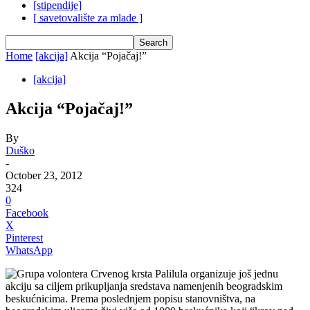
[stipendije]
[ savetovalište za mlade ]
Home
[akcija]
Akcija “Pojačaj!”
[akcija]
Akcija “Pojačaj!”
By
Duško
-
October 23, 2012
324
0
Facebook
X
Pinterest
WhatsApp
Grupa volontera Crvenog krsta Palilula organizuje još jednu
akciju sa ciljem prikupljanja sredstava namenjenih beogradskim
beskućnicima. Prema poslednjem popisu stanovništva, na