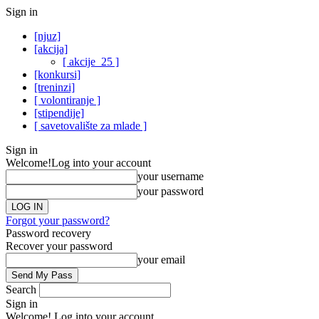
Sign in
[njuz]
[akcija]
[ akcije_25 ]
[konkursi]
[treninzi]
[ volontiranje ]
[stipendije]
[ savetovalište za mlade ]
Sign in
Welcome!
Log into your account
your username
your password
Forgot your password?
Password recovery
Recover your password
your email
Search
Sign in
Welcome! Log into your account