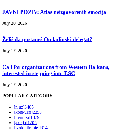
JAVNI POZIV: Atlas neizgovorenih emocija
July 20, 2026
Želiš da postaneš Omladinski delegat?
July 17, 2026
Call for organizations from Western Balkans,
interested in stepping into ESC
July 17, 2026
POPULAR CATEGORY
[njuz]
3485
[konkursi]
2258
[treninzi]
1879
[akcija]
1205
[ volontiranje ]
814