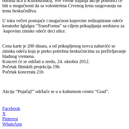
odrasla lica u Kumodraškoj. Sve vreme trajanja akcije posetioci će
biti u mogućnosti da sa volonterima Crvenog krsta razgovaraju na
temu beskućništva.
U toku večeri postojaće i mogućnost kupovine redizajnirane odeće
kreatorke IglaIgra “TransForma” sa ciljem prikupljanja sredstava za
kupovinu zimske odeće deci ulice.
Cena karte je 200 dinara, a od prikupljenog novca nabaviće se
zimska odeća koja je preko potrebna beskućnicima za preživljavanje
hladnog vremena.
Koncert će se održati u sredu, 24. oktobra 2012.
Početak filmskih projekcija 19h
Početak koncerata 21h
Akcija “Pojačaj!” održaće se u u kulturnom centru “Grad”.
Facebook
X
Pinterest
WhatsApp