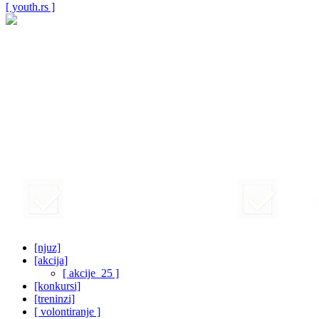
[ youth.rs ]
[njuz]
[akcija]
[ akcije_25 ]
[konkursi]
[treninzi]
[ volontiranje ]