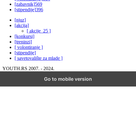
[zabavnik]
569
[stipendije]
396
[njuz]
[akcija]
[ akcije_25 ]
[konkursi]
[treninzi]
[ volontiranje ]
[stipendije]
[ savetovalište za mlade ]
YOUTH.RS 2007. - 2024.
Go to mobile version