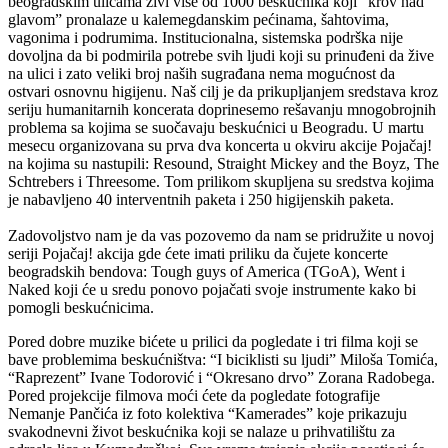
beogradskim ulicama živi više od 1000 beskućnika koji “krov nad
glavom” pronalaze u kalemegdanskim pećinama, šahtovima,
vagonima i podrumima. Institucionalna, sistemska podrška nije
dovoljna da bi podmirila potrebe svih ljudi koji su prinuđeni da žive
na ulici i zato veliki broj naših sugrađana nema mogućnost da
ostvari osnovnu higijenu.
Naš cilj je da prikupljanjem sredstava kroz
seriju humanitarnih koncerata doprinesemo rešavanju mnogobrojnih
problema sa kojima se suočavaju beskućnici u Beogradu. U martu
mesecu organizovana su prva dva koncerta u okviru akcije Pojačaj!
na kojima su nastupili: Resound, Straight Mickey and the Boyz, The
Schtrebers i Threesome. Tom prilikom skupljena su sredstva kojima
je nabavljeno 40 interventnih paketa i 250 higijenskih paketa.
Zadovoljstvo nam je da vas pozovemo da nam se pridružite u novoj
seriji Pojačaj! akcija gde ćete imati priliku da čujete koncerte
beogradskih bendova: Tough guys of America (TGoA), Went i
Naked koji će u sredu ponovo pojačati svoje instrumente kako bi
pomogli beskućnicima.
Pored dobre muzike bićete u prilici da pogledate i tri filma koji se
bave problemima beskućništva: “I biciklisti su ljudi” Miloša Tomića,
“Raprezent” Ivane Todorović i “Okresano drvo” Zorana Radobega.
Pored projekcije filmova moći ćete da pogledate fotografije
Nemanje Pančića iz foto kolektiva “Kamerades” koje prikazuju
svakodnevni život beskućnika koji se nalaze u prihvatilištu za