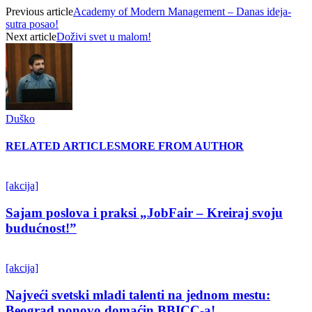
Previous article
Academy of Modern Management – Danas ideja-
sutra posao!
Next article
Doživi svet u malom!
Duško
RELATED ARTICLES
MORE FROM AUTHOR
[akcija]
Sajam poslova i praksi „JobFair – Kreiraj svoju
budućnost!”
[akcija]
Najveći svetski mladi talenti na jednom mestu:
Beograd ponovo domaćin BBICC-a!