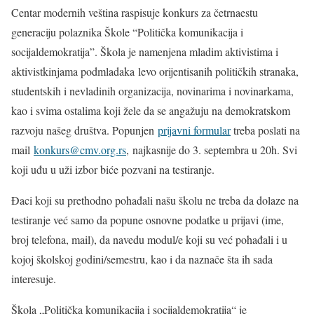
Centar modernih veština raspisuje konkurs za četrnaestu
generaciju polaznika Škole “Politička komunikacija i
socijaldemokratija”. Škola je namenjena mladim aktivistima i
aktivistkinjama podmladaka levo orijentisanih političkih stranaka,
studentskih i nevladinih organizacija, novinarima i novinarkama,
kao i svima ostalima koji žele da se angažuju na demokratskom
razvoju našeg društva. Popunjen
prijavni formular
treba poslati na
mail
konkurs@cmv.org.rs
, najkasnije do 3. septembra u 20h. Svi
koji uđu u uži izbor biće pozvani na testiranje.
Đaci koji su prethodno pohađali našu školu ne treba da dolaze na
testiranje već samo da popune osnovne podatke u prijavi (ime,
broj telefona, mail), da navedu modul/e koji su već pohađali i u
kojoj školskoj godini/semestru, kao i da naznače šta ih sada
interesuje.
Škola „Politička komunikacija i socijaldemokratija“ je