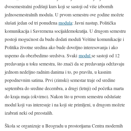
dvosemestralni godišnji kurs koji se sastoji od više izbornih
jednosemestralnih modula. U prvom semestru ove godine možete
slušati jedan od tri ponuđena
modula
: Javni nastup, Politička
komunikacija i Savremena socijaldemokratija. U drugom semestru
postoji mogućnost da budu dodati moduli Veštine komunikacije i
Politika životne sredina ako bude dovoljno interesovanja i ako
uspemo da obezbedimo sredstva. Svaki
modul
se sastoji od 12
predavanja u toku semestra, što znači da se predavanja održavaju
jednom nedeljno radnim danima i to, po pravilu, u kasnim
popodnevnim satima. Prvi (zimski) semestar traje od sredine
septembra do sredine decembra, a drugi (letnji) od početka marta
do kraja maja (okvirno). Nakon što u prvom semestru odslušate
modul koji vas interesuje i na koji ste primljeni, u drugom možete
izabrati neki od preostalih.
Škola se organizuje u Beogradu u prostorijama Centra modernih