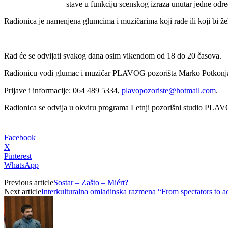
stave u funkciju scenskog izraza unutar jedne odre
Radionica je namenjena glumcima i muzičarima koji rade ili koji bi 
Rad će se odvijati svakog dana osim vikendom od 18 do 20 časova.
Radionicu vodi glumac i muzičar PLAVOG pozorišta Marko Potkonj
Prijave i informacije: 064 489 5334,
plavopozoriste@hotmail.com
.
Radionica se odvija u okviru programa Letnji pozorišni studio PLAV
Facebook
X
Pinterest
WhatsApp
Previous article
Sostar – Zašto – Miért?
Next article
Interkulturalna omladinska razmena “From spectators to ac