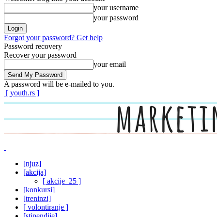
your username
your password
Forgot your password? Get help
Password recovery
Recover your password
your email
A password will be e-mailed to you.
[ youth.rs ]
[njuz]
[akcija]
[ akcije_25 ]
[konkursi]
[treninzi]
[ volontiranje ]
[stipendije]