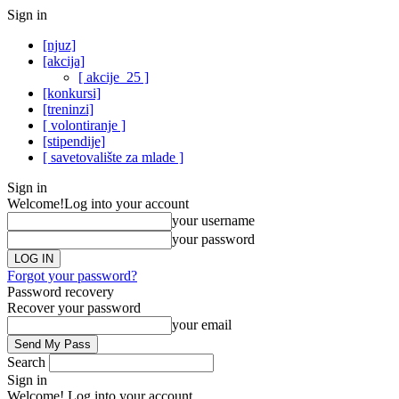
Sign in
[njuz]
[akcija]
[ akcije_25 ]
[konkursi]
[treninzi]
[ volontiranje ]
[stipendije]
[ savetovalište za mlade ]
Sign in
Welcome!
Log into your account
your username
your password
Forgot your password?
Password recovery
Recover your password
your email
Search
Sign in
Welcome! Log into your account