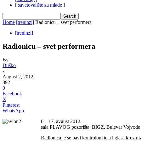
[ savetovalište za mlade ]
Home
[treninzi]
Radionicu – svet performera
[treninzi]
Radionicu – svet performera
By
Duško
-
August 2, 2012
392
0
Facebook
X
Pinterest
WhatsApp
6 – 17. avgust 2012.
sala PLAVOG pozorišta, BIGZ, Bulevar Vojvode M
Radionica je se bavi kontrolom tela i glasa kroz niz