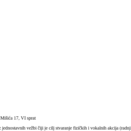
išića 17, VI sprat
 jednostavnih vežbi čiji je cilj stvaranje fizičkih i vokalnih akcija (radn