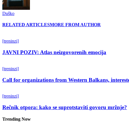
Duško
RELATED ARTICLES
MORE FROM AUTHOR
[treninzi]
JAVNI POZIV: Atlas neizgovorenih emocija
[treninzi]
Call for organizations from Western Balkans, interest
[treninzi]
Rečnik otpora: kako se suprotstaviti govoru mržnje?
Trending Now