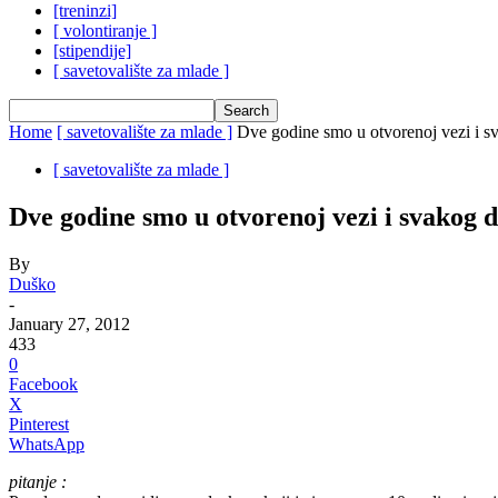
[treninzi]
[ volontiranje ]
[stipendije]
[ savetovalište za mlade ]
Home
[ savetovalište za mlade ]
Dve godine smo u otvorenoj vezi i sv
[ savetovalište za mlade ]
Dve godine smo u otvorenoj vezi i svakog d
By
Duško
-
January 27, 2012
433
0
Facebook
X
Pinterest
WhatsApp
pitanje :