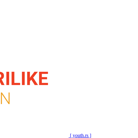
[ youth.rs ]