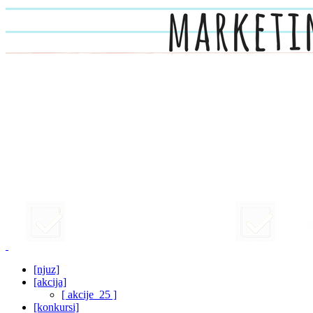
[njuz]
[akcija]
[ akcije_25 ]
[konkursi]