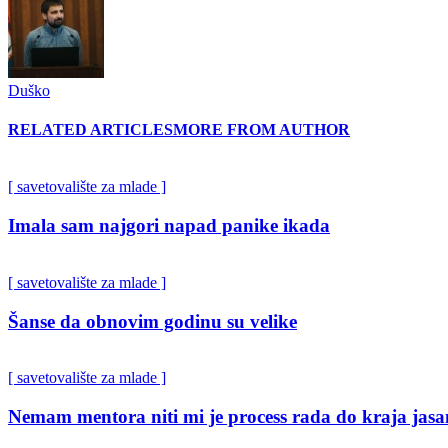
Duško
RELATED ARTICLES
MORE FROM AUTHOR
[ savetovalište za mlade ]
Imala sam najgori napad panike ikada
[ savetovalište za mlade ]
Šanse da obnovim godinu su velike
[ savetovalište za mlade ]
Nemam mentora niti mi je process rada do kraja jasa