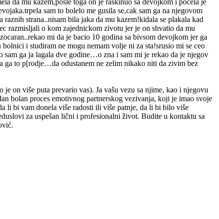
mela da mu kazem,posle toga on je raskinuo sa devojkom i pocela je
devojaka.trpela sam to bolelo me gusila se,cak sam ga na njegovom
sa raznih strana..nisam bila jaka da mu kazem!kidala se plakala kad
ec razmisljali o kom zajednickom zivotu jer je on shvatio da mu
razocaran..rekao mi da je bacio 10 godina sa bivsom devojkom jer ga
 bolnici i studiram ne mogu nemam volje ni za sta!srusio mi se ceo
 sto sam ga ja lagala dve godine…o zna i sam mi je rekao da je njegov
da ga to p[rodje…da odustanem ne zelim nikako niti da zivim bez
 je on više puta prevario vas). Ja vašu vezu sa njime, kao i njegovu
 jedan bolan proces emotivnog partnerskog vezivanja, koji je imao svoje
i bi vam donela više radosti ili više patnje, da li bi bilo više
reduslovi za uspešan lični i profesionalni život. Budite u kontaktu sa
ović.