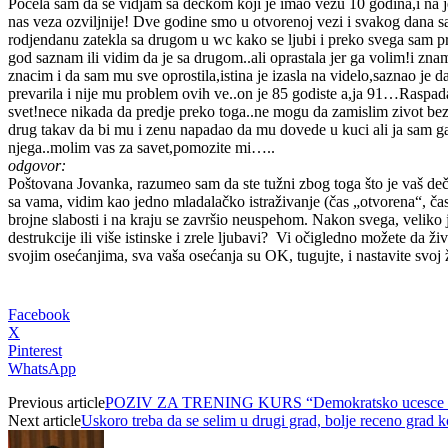
Pocela sam da se vidjam sa deckom koji je imao vezu 10 godina,i na j
nas veza ozviljnije!
Dve godine smo u otvorenoj vezi i svakog dana sa
rodjendanu zatekla sa drugom u wc kako se ljubi i preko svega sam pro
god saznam ili vidim da je sa drugom..ali oprastala jer ga volim!i zn
znacim i da sam mu sve oprostila,istina je izasla na videlo,saznao je
prevarila i nije mu problem ovih ve..on je 85 godiste a,ja 91…Raspad
svet!nece nikada da predje preko toga..ne mogu da zamislim zivot bez j
drug takav da bi mu i zenu napadao da mu dovede u kuci ali ja sam g
njega..molim vas za savet,pomozite mi…..
odgovor:
Poštovana Jovanka, razumeo sam da ste tužni zbog toga što je vaš dečk
sa vama, vidim kao jedno mladalačko istraživanje (čas „otvorena“, čas „
brojne slabosti i na kraju se završio neuspehom. Nakon svega, veliko je 
destrukcije ili više istinske i zrele ljubavi? Vi očigledno možete da živ
svojim osećanjima, sva vaša osećanja su OK, tugujte, i nastavite svoj 
Facebook
X
Pinterest
WhatsApp
Previous article
POZIV ZA TRENING KURS “Demokratsko ucesce mladi
Next article
Uskoro treba da se selim u drugi grad, bolje receno grad k