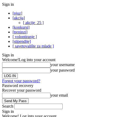
Sign in
[njuz]
[akcija]
[ akcije_25 ]
[konkursi]
[treninzi]
[ volontiranje ]
[stipendije]
[ savetovalište za mlade ]
Sign in
Welcome!
Log into your account
your username
your password
Forgot your password?
Password recovery
Recover your password
your email
Search
Sign in
Welcome! Log into your account