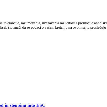
cipe tolerancije, razumevanja, uvažavanja različitosti i promocije antid
ksel, što znači da se podaci o vašem kretanju na ovom sajtu prosleđuju
ed in stepping into ESC