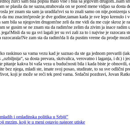
ednoj zurci sam bila popila malo vise i bila sa jegovim drugom..isam s
m se plasila da ne sazna,strahovala on se pored mene vidjao sa dosta 
sla jer znam sta sam ja uradila!svi su to znali samo on nije,ponizenja 
am da mu znacim!prosle je dve godine,taman kada je sve lepo krenulo i v
 da sam bila sa njegovim drugom!ne zeli da me vidi da me cuje skroz je 
am se gusim se ne znam sta da radim!ne zelim da zivim ja inace radim u
ega!Misli da su ga svi lagali jer su svi zali za to i najvise je razocara
a razocarala!Ne zam sta da radim!da li da pustim vreme da prodje moz
o raskinuo sa vama vezu kad je saznao da ste ga jednom prevarili (iako
ozbiljnija“, sa dosta prevara, skrivalica, verovatno i laganja, i dr.) i
pitanje kakva bi vaša veza u budućnosti bila i kada biste je obnovili, da l
ite bez njega, mladi ste, imate svoj posao, studirate, to su sve odlični p
život, koji je može se reći tek pred vama. Srdačni pozdravi, Jovan Ratk
h i omladinska politika u Srbiji”
oji mrzim, koji je u meni ostavio najgore utiske