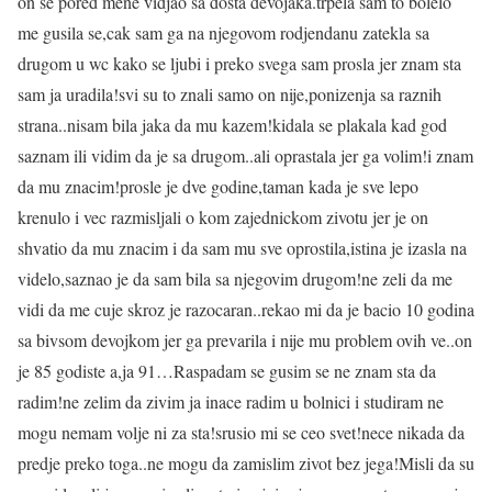
on se pored mene vidjao sa dosta devojaka.trpela sam to bolelo
me gusila se,cak sam ga na njegovom rodjendanu zatekla sa
drugom u wc kako se ljubi i preko svega sam prosla jer znam sta
sam ja uradila!svi su to znali samo on nije,ponizenja sa raznih
strana..nisam bila jaka da mu kazem!kidala se plakala kad god
saznam ili vidim da je sa drugom..ali oprastala jer ga volim!i znam
da mu znacim!prosle je dve godine,taman kada je sve lepo
krenulo i vec razmisljali o kom zajednickom zivotu jer je on
shvatio da mu znacim i da sam mu sve oprostila,istina je izasla na
videlo,saznao je da sam bila sa njegovim drugom!ne zeli da me
vidi da me cuje skroz je razocaran..rekao mi da je bacio 10 godina
sa bivsom devojkom jer ga prevarila i nije mu problem ovih ve..on
je 85 godiste a,ja 91…Raspadam se gusim se ne znam sta da
radim!ne zelim da zivim ja inace radim u bolnici i studiram ne
mogu nemam volje ni za sta!srusio mi se ceo svet!nece nikada da
predje preko toga..ne mogu da zamislim zivot bez jega!Misli da su