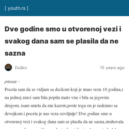
[ youth.rs ]
Dve godine smo u otvorenoj vezi i
svakog dana sam se plasila da ne
sazna
Duško
15 years ago
pitanje :
Pocela sam da se vidjam sa deckom koji je imao vezu 10 godina,i
na jednoj zurci sam bila popila malo vise i bila sa jegovim
drugom..isam smela da mu kazem,posle toga on je raskinuo sa
devojkom i pocela je nas veza ozviljnije! Dve godine smo u
otvorenoj vezi i svakog dana sam se plasila da ne sazna,strahovala