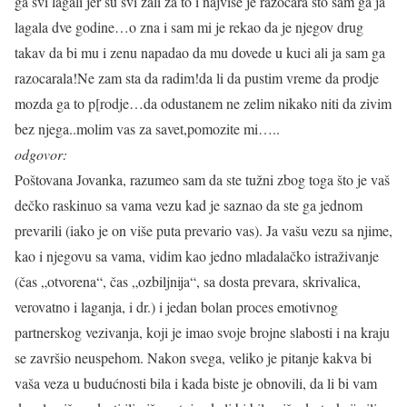
ga svi lagali jer su svi zali za to i najvise je razocara sto sam ga ja
lagala dve godine…o zna i sam mi je rekao da je njegov drug
takav da bi mu i zenu napadao da mu dovede u kuci ali ja sam ga
razocarala!Ne zam sta da radim!da li da pustim vreme da prodje
mozda ga to p[rodje…da odustanem ne zelim nikako niti da zivim
bez njega..molim vas za savet,pomozite mi…..
odgovor:
Poštovana Jovanka, razumeo sam da ste tužni zbog toga što je vaš
dečko raskinuo sa vama vezu kad je saznao da ste ga jednom
prevarili (iako je on više puta prevario vas). Ja vašu vezu sa njime,
kao i njegovu sa vama, vidim kao jedno mladalačko istraživanje
(čas „otvorena“, čas „ozbiljnija“, sa dosta prevara, skrivalica,
verovatno i laganja, i dr.) i jedan bolan proces emotivnog
partnerskog vezivanja, koji je imao svoje brojne slabosti i na kraju
se završio neuspehom. Nakon svega, veliko je pitanje kakva bi
vaša veza u budućnosti bila i kada biste je obnovili, da li bi vam