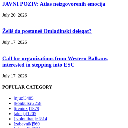
JAVNI POZIV: Atlas neizgovorenih emocija
July 20, 2026
Želiš da postaneš Omladinski delegat?
July 17, 2026
Call for organizations from Western Balkans,
interested in stepping into ESC
July 17, 2026
POPULAR CATEGORY
[njuz]
3485
[konkursi]
2258
[treninzi]
1879
[akcija]
1205
[ volontiranje ]
814
[zabavnik]
569