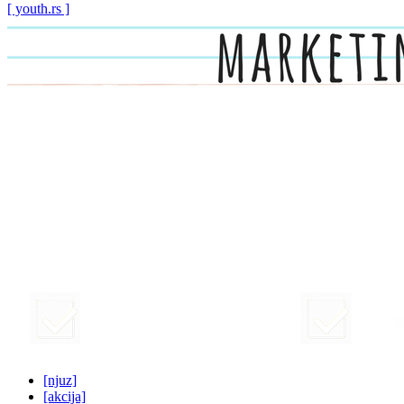
[ youth.rs ]
[njuz]
[akcija]