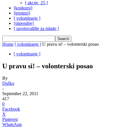
[ akcije_25 ]
[konkursi]
[treninzi]
[ volontiranje ]
[stipendije]
[ savetovalište za mlade ]
Home
[ volontiranje ]
U pravu si! – volonterski posao
[ volontiranje ]
U pravu si! – volonterski posao
By
Duško
-
September 22, 2011
417
0
Facebook
X
Pinterest
WhatsApp