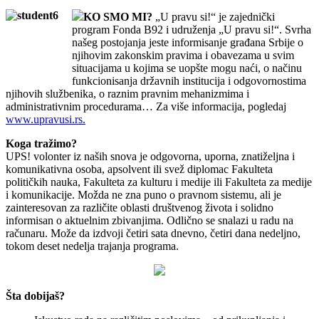
KO SMO MI?
„U pravu si!“ je zajednički
program Fonda B92 i udruženja „U pravu si!“. Svrha
našeg postojanja jeste informisanje građana Srbije o
njihovim zakonskim pravima i obavezama u svim
situacijama u kojima se uopšte mogu naći, o načinu
funkcionisanja državnih institucija i odgovornostima
njihovih službenika, o raznim pravnim mehanizmima i
administrativnim procedurama… Za više informacija, pogledaj
www.upravusi.rs.
Koga tražimo?
UPS! volonter iz naših snova je odgovorna, uporna, znatiželjna i
komunikativna osoba, apsolvent ili svež diplomac Fakulteta
političkih nauka, Fakulteta za kulturu i medije ili Fakulteta za medije
i komunikacije. Možda ne zna puno o pravnom sistemu, ali je
zainteresovan za različite oblasti društvenog života i solidno
informisan o aktuelnim zbivanjima. Odlično se snalazi u radu na
računaru. Može da izdvoji četiri sata dnevno, četiri dana nedeljno,
tokom deset nedelja trajanja programa.
Šta dobijaš?