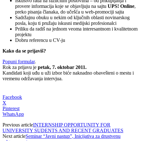
Iskustvo rada na različitim poslovima – od prikupljanja i
provere informacija koje se objavljuju na sajtu
UPS! Online
,
preko pisanja članaka, do učešća u web-promociji sajta
Sadržajnu obuku u nekim od ključnih oblasti novinarskog
posla, koju ti pružaju iskusni medijski profesionalci
Priliku da radiš na jednom veoma interesantnom i kvalitetnom
projektu
Dobru referencu u CV-ju
Kako da se prijaviš?
Popuni formular
.
Rok za prijavu je
petak, 7. oktobar 2011.
Kandidati koji uđu u uži izbor biće naknadno obavešteni o mestu i
vremenu održavanja intervjua.
Facebook
X
Pinterest
WhatsApp
Previous article
INTERNSHIP OPPORTUNITY FOR
UNIVERSITY SUDENTS AND RECENT GRADUATES
Next article
Seminar “Javni nastup”, Inicijativa za drustvenu