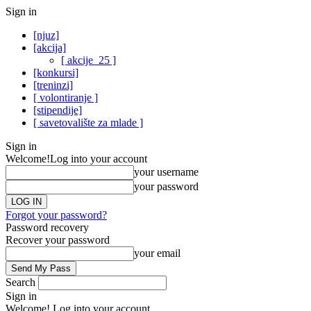
Sign in
[njuz]
[akcija]
[ akcije_25 ]
[konkursi]
[treninzi]
[ volontiranje ]
[stipendije]
[ savetovalište za mlade ]
Sign in
Welcome!
Log into your account
your username
your password
Forgot your password?
Password recovery
Recover your password
your email
Search
Sign in
Welcome! Log into your account