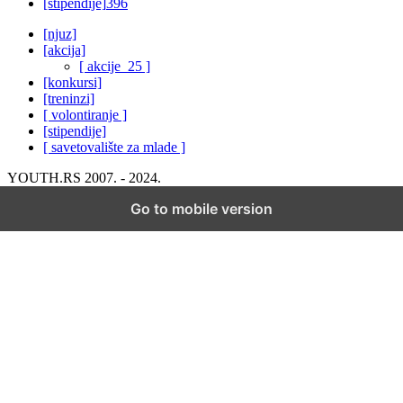
[stipendije]
396
[njuz]
[akcija]
[ akcije_25 ]
[konkursi]
[treninzi]
[ volontiranje ]
[stipendije]
[ savetovalište za mlade ]
YOUTH.RS 2007. - 2024.
Go to mobile version