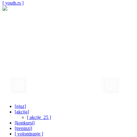
[ youth.rs ]
[njuz]
[akcija]
[ akcije_25 ]
[konkursi]
[treninzi]
[ volontiranje ]