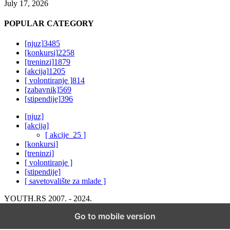
July 17, 2026
POPULAR CATEGORY
[njuz]
3485
[konkursi]
2258
[treninzi]
1879
[akcija]
1205
[ volontiranje ]
814
[zabavnik]
569
[stipendije]
396
[njuz]
[akcija]
[ akcije_25 ]
[konkursi]
[treninzi]
[ volontiranje ]
[stipendije]
[ savetovalište za mlade ]
YOUTH.RS 2007. - 2024.
Go to mobile version