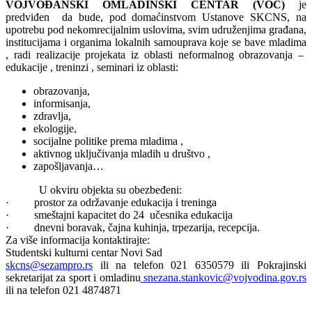
VOJVOĐANSKI OMLADINSKI CENTAR (VOC)
je
predviđen da bude, pod domaćinstvom Ustanove SKCNS, na
upotrebu pod nekomrecijalnim uslovima, svim udruženjima građana,
institucijama i organima lokalnih samouprava koje se bave mladima
, radi realizacije projekata iz oblasti neformalnog obrazovanja –
edukacije , treninzi , seminari iz oblasti:
obrazovanja,
informisanja,
zdravlja,
ekologije,
socijalne politike prema mladima ,
aktivnog uključivanja mladih u društvo ,
zapošljavanja…
U okviru objekta su obezbeđeni:
· prostor za održavanje edukacija i treninga
· smeštajni kapacitet do 24 učesnika edukacija
· dnevni boravak, čajna kuhinja, trpezarija, recepcija.
Za više informacija kontaktirajte:
Studentski kulturni centar Novi Sad
skcns@sezampro.rs
ili na telefon 021 6350579 ili Pokrajinski
sekretarijat za sport i omladinu
snezana.stankovic@vojvodina.gov.rs
ili na telefon 021 4874871