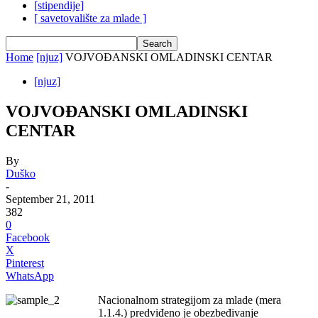
[stipendije]
[ savetovalište za mlade ]
Home
[njuz]
VOJVOĐANSKI OMLADINSKI CENTAR
[njuz]
VOJVOĐANSKI OMLADINSKI
CENTAR
By
Duško
-
September 21, 2011
382
0
Facebook
X
Pinterest
WhatsApp
Nacionalnom strategijom za mlade (mera
1.1.4.) predviđeno je obezbeđivanje