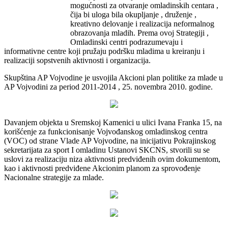
mogućnosti za otvaranje omladinskih centara ,
čija bi uloga bila okupljanje , druženje ,
kreativno delovanje i realizacija neformalnog
obrazovanja mladih. Prema ovoj Strategiji ,
Omladinski centri podrazumevaju i
informativne centre koji pružaju podršku mladima u kreiranju i
realizaciji sopstvenih aktivnosti i organizacija.
Skupština AP Vojvodine je usvojila Akcioni plan politike za mlade u
AP Vojvodini za period 2011-2014 , 25. novembra 2010. godine.
Davanjem objekta u Sremskoj Kamenici u ulici Ivana Franka 15, na
korišćenje za funkcionisanje Vojvođanskog omladinskog centra
(VOC) od strane Vlade AP Vojvodine, na inicijativu Pokrajinskog
sekretarijata za sport I omladinu Ustanovi SKCNS, stvorili su se
uslovi za realizaciju niza aktivnosti predviđenih ovim dokumentom,
kao i aktivnosti predviđene Akcionim planom za sprovođenje
Nacionalne strategije za mlade.