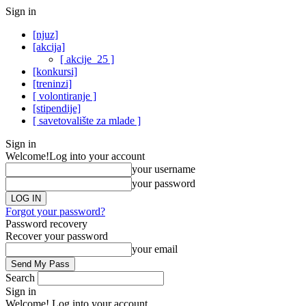
Sign in
[njuz]
[akcija]
[ akcije_25 ]
[konkursi]
[treninzi]
[ volontiranje ]
[stipendije]
[ savetovalište za mlade ]
Sign in
Welcome!
Log into your account
your username
your password
Forgot your password?
Password recovery
Recover your password
your email
Search
Sign in
Welcome! Log into your account