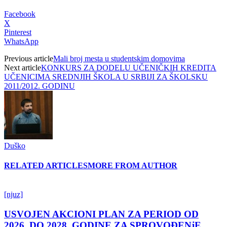
Facebook
X
Pinterest
WhatsApp
Previous article
Mali broj mesta u studentskim domovima
Next article
KONKURS ZA DODELU UČENIČKIH KREDITA
UČENICIMA SREDNJIH ŠKOLA U SRBIJI ZA ŠKOLSKU
2011/2012. GODINU
Duško
RELATED ARTICLES
MORE FROM AUTHOR
[njuz]
USVOJEN AKCIONI PLAN ZA PERIOD OD
2026. DO 2028. GODINE ZA SPROVOĐENjE