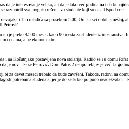
a je interesovanje veliko, ali da je tako već godinama i da bi najideal
e razmotriti sva moguća rešenja za studente koji su ostali ispod crte.
evojaka i 155 mladića sa prosekom 5,00. Oni su svi dobili smeštaj, ali 
i Petrović.
ju im je preko 9.500 mesta, kao i 90 mesta za studente iz inostranstva. 
ranim cenama, a ne ekonomskim.
da i na Košutnjaku postavljena nova stolarija. Radilo se i u domu Rif
ao da je nov – kaže Petrović. Dom Patris 2 neupotrebljiv je već 12 godin
ji bi za devet meseci trebalo da bude završeni. Takođe, radovi na dom
rilagodi potrebama studenata, jer je do sada bio potpuno neadekvatan – 