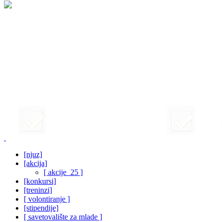
[njuz]
[akcija]
[ akcije_25 ]
[konkursi]
[treninzi]
[ volontiranje ]
[stipendije]
[ savetovalište za mlade ]