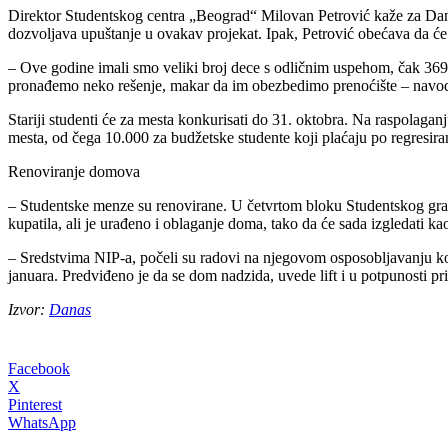
Direktor Studentskog centra „Beograd“ Milovan Petrović kaže za Danas d
dozvoljava upuštanje u ovakav projekat. Ipak, Petrović obećava da će s
– Ove godine imali smo veliki broj dece s odličnim uspehom, čak 369 d
pronađemo neko rešenje, makar da im obezbedimo prenoćište – navod
Stariji studenti će za mesta konkurisati do 31. oktobra. Na raspolagan
mesta, od čega 10.000 za budžetske studente koji plaćaju po regresi
Renoviranje domova
– Studentske menze su renovirane. U četvrtom bloku Studentskog gra
kupatila, ali je urađeno i oblaganje doma, tako da će sada izgledati k
– Sredstvima NIP-a, počeli su radovi na njegovom osposobljavanju ko
januara. Predviđeno je da se dom nadzida, uvede lift i u potpunosti p
Izvor:
Danas
Facebook
X
Pinterest
WhatsApp