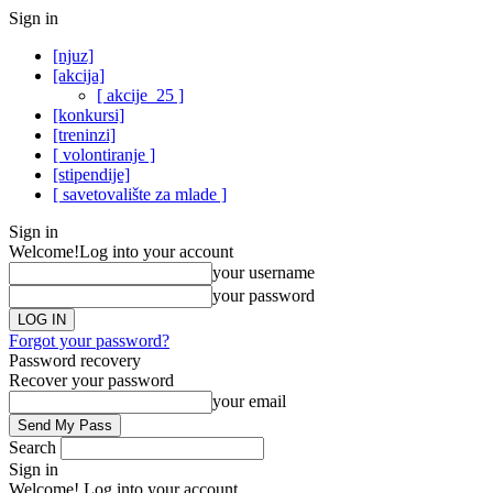
Sign in
[njuz]
[akcija]
[ akcije_25 ]
[konkursi]
[treninzi]
[ volontiranje ]
[stipendije]
[ savetovalište za mlade ]
Sign in
Welcome!
Log into your account
your username
your password
Forgot your password?
Password recovery
Recover your password
your email
Search
Sign in
Welcome! Log into your account