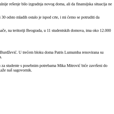
nije rešenje bilo izgradnja novog doma, ali da finansijska situacija ne
30 odsto mladih ostalo je ispod crte, i mi ćemo se potruditi da
Inače, na teritoriji Beograda, u 11 studentskih domova, ima oko 12.000
at Burdžević. U trećem bloku doma Patris Lumumba renovirana su
a.
u za studente s posebnim potrebama Mika Mitrović biće završeni do
kaže naš sagovornik.