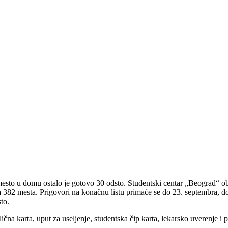
a mesto u domu ostalo je gotovo 30 odsto. Studentski centar „Beograd“ o
 382 mesta. Prigovori na konačnu listu primaće se do 23. septembra, do
to.
čna karta, uput za useljenje, studentska čip karta, lekarsko uverenje i po