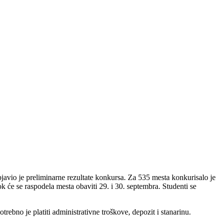
bjavio je preliminarne rezultate konkursa. Za 535 mesta konkurisalo je
k će se raspodela mesta obaviti 29. i 30. septembra.
Studenti se
trebno je platiti administrativne troškove, depozit i stanarinu.