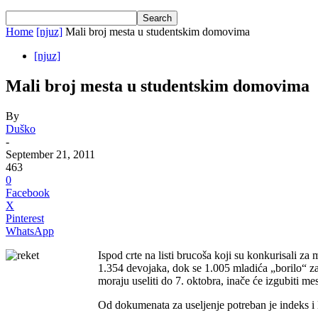
Home
[njuz]
Mali broj mesta u studentskim domovima
[njuz]
Mali broj mesta u studentskim domovima
By
Duško
-
September 21, 2011
463
0
Facebook
X
Pinterest
WhatsApp
Ispod crte na listi brucoša koji su konkurisali z
1.354 devojaka, dok se 1.005 mladića „borilo“ za
moraju useliti do 7. oktobra, inače će izgubiti mes
Od dokumenata za useljenje potreban je indeks i li