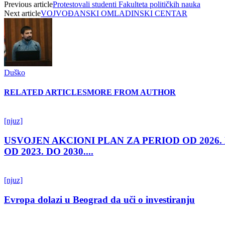
Previous article
Protestovali studenti Fakulteta političkih nauka
Next article
VOJVOĐANSKI OMLADINSKI CENTAR
Duško
RELATED ARTICLES
MORE FROM AUTHOR
[njuz]
USVOJEN AKCIONI PLAN ZA PERIOD OD 2026.
OD 2023. DO 2030....
[njuz]
Evropa dolazi u Beograd da uči o investiranju