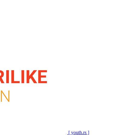
[ youth.rs ]