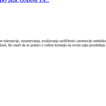
O 2028. GODINE ZA...
cipe tolerancije, razumevanja, uvažavanja različitosti i promocije antid
ksel, što znači da se podaci o vašem kretanju na ovom sajtu prosleđuju