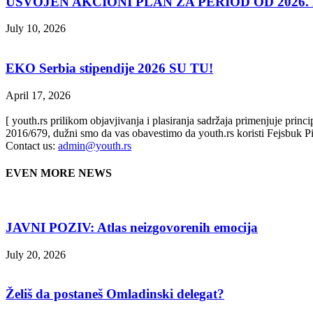
USVOJEN AKCIONI PLAN ZA PERIOD OD 2026. D
July 10, 2026
EKO Serbia stipendije 2026 SU TU!
April 17, 2026
[ youth.rs prilikom objavjivanja i plasiranja sadržaja primenjuje prin
2016/679, dužni smo da vas obavestimo da youth.rs koristi Fejsbuk Pi
Contact us:
admin@youth.rs
EVEN MORE NEWS
JAVNI POZIV: Atlas neizgovorenih emocija
July 20, 2026
Želiš da postaneš Omladinski delegat?