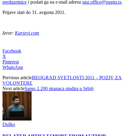
preduzetnice
i poslati ga na e-mail adresu
upz.office@pupin.rs
.
Prijave slati do 31. avgusta 2011.
Izvor:
Kursevi.com
Facebook
X
Pinterest
WhatsApp
Previous article
BEOGRAD SVETLOSTI 2011 – POZIV ZA
VOLONTERE
Next article
Samo 2.200 stranaca studira u Srbiji
Duško