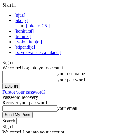
Sign in
[njuz]
[akcija]
[ akcije_25 ]
[konkursi]
[treninzi]
[ volontiranje ]
[stipendije]
[ savetovalište za mlade ]
Sign in
Welcome!
Log into your account
your username
your password
Forgot your password?
Password recovery
Recover your password
your email
Search
Sign in
Welcome! Log into your account