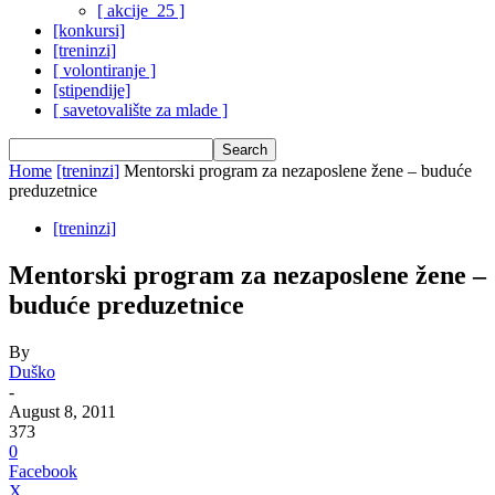
[ akcije_25 ]
[konkursi]
[treninzi]
[ volontiranje ]
[stipendije]
[ savetovalište za mlade ]
Home
[treninzi]
Mentorski program za nezaposlene žene – buduće
preduzetnice
[treninzi]
Mentorski program za nezaposlene žene –
buduće preduzetnice
By
Duško
-
August 8, 2011
373
0
Facebook
X