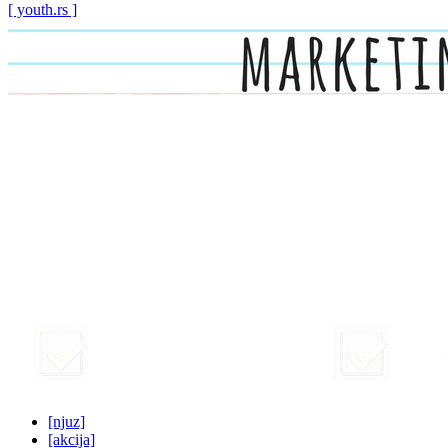
[ youth.rs ]
[njuz]
[akcija]