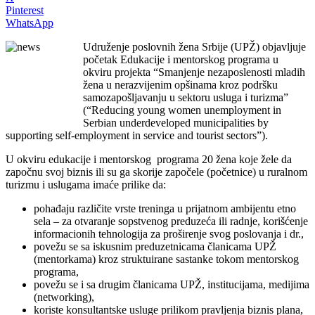
Pinterest
WhatsApp
Udruženje poslovnih žena Srbije (UPŽ) objavljuje
početak Edukacije i mentorskog programa u
okviru projekta “Smanjenje nezaposlenosti mladih
žena u nerazvijenim opšinama kroz podršku
samozapošljavanju u sektoru usluga i turizma”
(“Reducing young women unemployment in
Serbian underdeveloped municipalities by
supporting self-employment in service and tourist sectors”).
U okviru edukacije i mentorskog programa 20 žena koje žele da
započnu svoj biznis ili su ga skorije započele (početnice) u ruralnom
turizmu i uslugama imaće prilike da:
pohađaju različite vrste treninga u prijatnom ambijentu etno
sela – za otvaranje sopstvenog preduzeća ili radnje, korišćenje
informacionih tehnologija za proširenje svog poslovanja i dr.,
povežu se sa iskusnim preduzetnicama članicama UPŽ
(mentorkama) kroz struktuirane sastanke tokom mentorskog
programa,
povežu se i sa drugim članicama UPŽ, institucijama, medijima
(networking),
koriste konsultantske usluge prilikom pravljenja biznis plana,