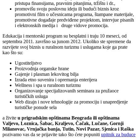
pristupa finansijama, pravnim pitanjima, tržištu i dr.,
promovišu svoju poslovnu ideju ili budući biznis kroz
promotivni film o učesnicama programa, štampane materijale,
promotivne događaje predviđene projektom, intervjue pisanih
i elektronskih medija i druge vidove promocija.
Edukacija i mentorski program su besplatni i traju 10 meseci, od
septembra 2011. završno sa junom 2012. Ukoliko ste spremene da
razvijete svoj biznis u ruralnom turizmu i uslugama koje ga prate
kao što su:
Ugostiteljstvo
Proizvodnja organske hrane
Gajenje i plasman lekovitog bilja
Izrada etno suvenira i opremanja enterijera
Wellness i spa u ruralnom turizmu
Organizovanje specijalizovanih seminara za pružaoce
turističkih usluga
Web dizajn i nove tehnologije za promociju i unapredjenje
turističke ponude sela
a živite
u prigradskim opštinama Beograda ili opštinama
Valjevo, Loznica, Šabac, Kraljevo, Čačak, Lučane, Gornji
Milanovac, Vrnjačka banja, Tutin, Novi Pazar, Sjenica i Raška
pozivamo vas da se prijavite tako što ćete popuniti
upitnik za buduce