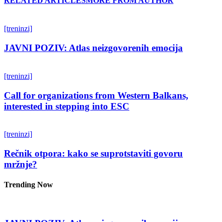
RELATED ARTICLES
MORE FROM AUTHOR
[treninzi]
JAVNI POZIV: Atlas neizgovorenih emocija
[treninzi]
Call for organizations from Western Balkans,
interested in stepping into ESC
[treninzi]
Rečnik otpora: kako se suprotstaviti govoru
mržnje?
Trending Now