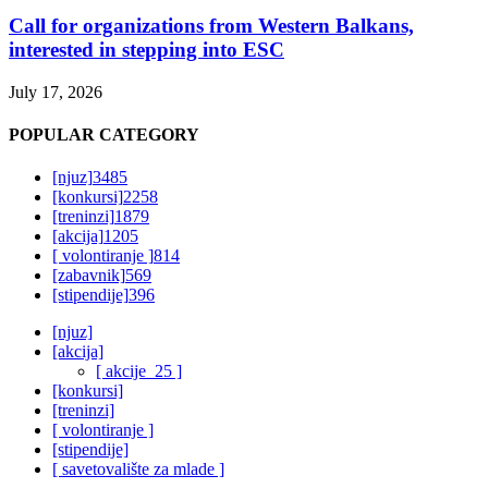
Call for organizations from Western Balkans,
interested in stepping into ESC
July 17, 2026
POPULAR CATEGORY
[njuz]
3485
[konkursi]
2258
[treninzi]
1879
[akcija]
1205
[ volontiranje ]
814
[zabavnik]
569
[stipendije]
396
[njuz]
[akcija]
[ akcije_25 ]
[konkursi]
[treninzi]
[ volontiranje ]
[stipendije]
[ savetovalište za mlade ]