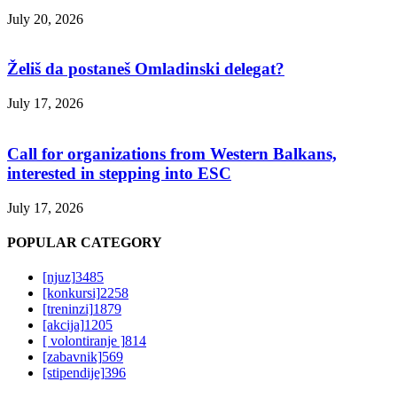
July 20, 2026
Želiš da postaneš Omladinski delegat?
July 17, 2026
Call for organizations from Western Balkans,
interested in stepping into ESC
July 17, 2026
POPULAR CATEGORY
[njuz]
3485
[konkursi]
2258
[treninzi]
1879
[akcija]
1205
[ volontiranje ]
814
[zabavnik]
569
[stipendije]
396