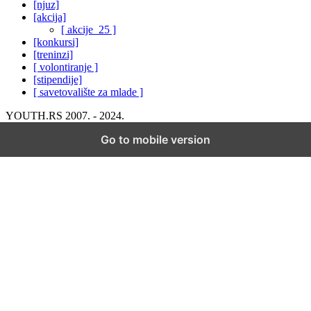
[njuz]
[akcija]
[ akcije_25 ]
[konkursi]
[treninzi]
[ volontiranje ]
[stipendije]
[ savetovalište za mlade ]
YOUTH.RS 2007. - 2024.
Go to mobile version