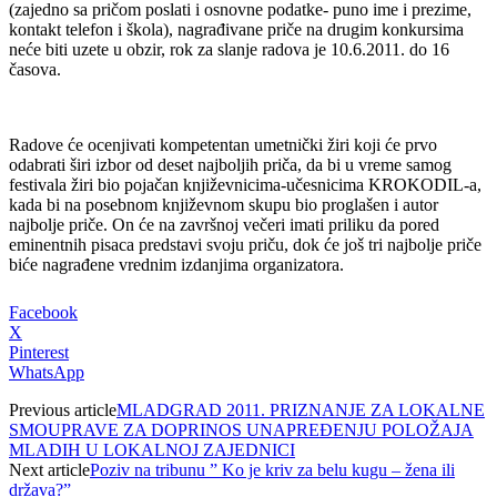
(zajedno sa pričom poslati i osnovne podatke- puno ime i prezime,
kontakt telefon i škola), nagrađivane priče na drugim konkursima
neće biti uzete u obzir, rok za slanje radova je 10.6.2011. do 16
časova.
Radove će ocenjivati kompetentan umetnički žiri koji će prvo
odabrati širi izbor od deset najboljih priča, da bi u vreme samog
festivala žiri bio pojačan književnicima-učesnicima KROKODIL-a,
kada bi na posebnom književnom skupu bio proglašen i autor
najbolje priče. On će na završnoj večeri imati priliku da pored
eminentnih pisaca predstavi svoju priču, dok će još tri najbolje priče
biće nagrađene vrednim izdanjima organizatora.
Facebook
X
Pinterest
WhatsApp
Previous article
MLADGRAD 2011. PRIZNANJE ZA LOKALNE
SMOUPRAVE ZA DOPRINOS UNAPREĐENJU POLOŽAJA
MLADIH U LOKALNOJ ZAJEDNICI
Next article
Poziv na tribunu ” Ko je kriv za belu kugu – žena ili
država?”