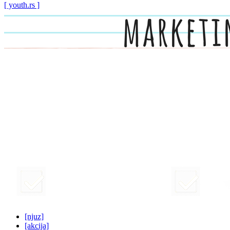
[ youth.rs ]
[njuz]
[akcija]