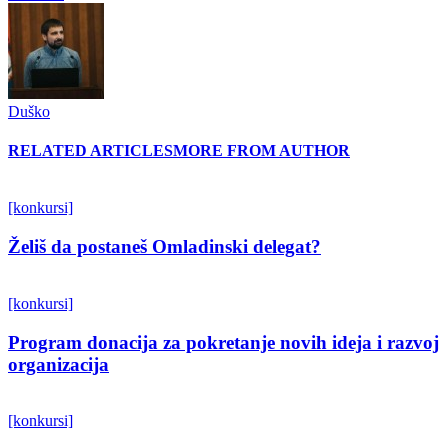
Duško
RELATED ARTICLES
MORE FROM AUTHOR
[konkursi]
Želiš da postaneš Omladinski delegat?
[konkursi]
Program donacija za pokretanje novih ideja i razvoj
organizacija
[konkursi]