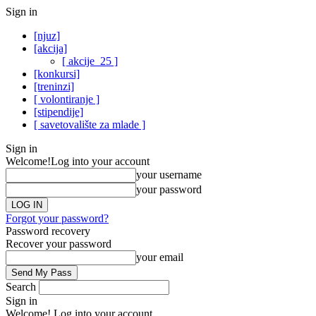
Sign in
[njuz]
[akcija]
[ akcije_25 ]
[konkursi]
[treninzi]
[ volontiranje ]
[stipendije]
[ savetovalište za mlade ]
Sign in
Welcome!
Log into your account
your username
your password
Forgot your password?
Password recovery
Recover your password
your email
Search
Sign in
Welcome! Log into your account