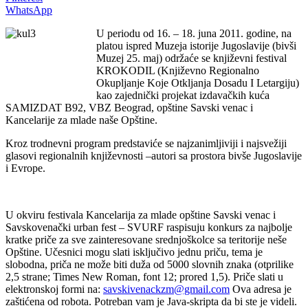
WhatsApp
U periodu od 16. – 18. juna 2011. godine, na
platou ispred Muzeja istorije Jugoslavije (bivši
Muzej 25. maj) održaće se književni festival
KROKODIL (Književno Regionalno
Okupljanje Koje Otkljanja Dosadu I Letargiju)
kao zajednički projekat izdavačkih kuća
SAMIZDAT B92, VBZ Beograd, opštine Savski venac i
Kancelarije za mlade naše Opštine.
Kroz trodnevni program predstaviće se najzanimljiviji i najsvežiji
glasovi regionalnih književnosti –autori sa prostora bivše Jugoslavije
i Evrope.
U okviru festivala Kancelarija za mlade opštine Savski venac i
Savskovenački urban fest – SVURF raspisuju konkurs za najbolje
kratke priče za sve zainteresovane srednjoškolce sa teritorije neše
Opštine. Učesnici mogu slati isključivo jednu priču, tema je
slobodna, priča ne može biti duža od 5000 slovnih znaka (otprilike
2,5 strane; Times New Roman, font 12; prored 1,5). Priče slati u
elektronskoj formi na:
savskivenackzm@gmail.com
Ova adresa je
zaštićena od robota. Potreban vam je Java-skripta da bi ste je videli.