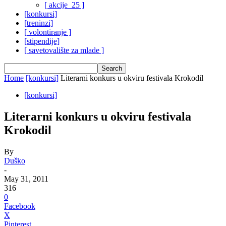
[ akcije_25 ]
[konkursi]
[treninzi]
[ volontiranje ]
[stipendije]
[ savetovalište za mlade ]
Home
[konkursi]
Literarni konkurs u okviru festivala Krokodil
[konkursi]
Literarni konkurs u okviru festivala
Krokodil
By
Duško
-
May 31, 2011
316
0
Facebook
X
Pinterest