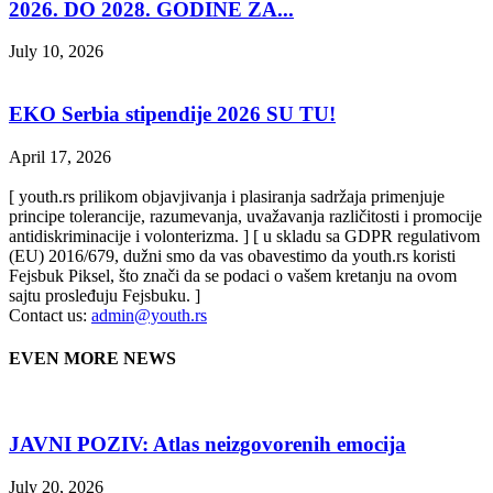
2026. DO 2028. GODINE ZA...
July 10, 2026
EKO Serbia stipendije 2026 SU TU!
April 17, 2026
[ youth.rs prilikom objavjivanja i plasiranja sadržaja primenjuje
principe tolerancije, razumevanja, uvažavanja različitosti i promocije
antidiskriminacije i volonterizma. ] [ u skladu sa GDPR regulativom
(EU) 2016/679, dužni smo da vas obavestimo da youth.rs koristi
Fejsbuk Piksel, što znači da se podaci o vašem kretanju na ovom
sajtu prosleđuju Fejsbuku. ]
Contact us:
admin@youth.rs
EVEN MORE NEWS
JAVNI POZIV: Atlas neizgovorenih emocija
July 20, 2026