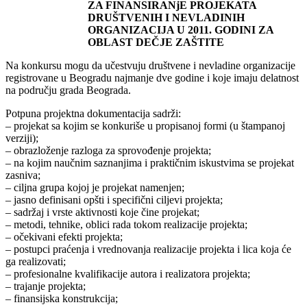
ZA FINANSIRANjE PROJEKATA
DRUŠTVENIH I NEVLADINIH
ORGANIZACIJA U 2011. GODINI ZA
OBLAST DEČJE ZAŠTITE
Na konkursu mogu da učestvuju društvene i nevladine organizacije
registrovane u Beogradu najmanje dve godine i koje imaju delatnost
na području grada Beograda.
Potpuna projektna dokumentacija sadrži:
– projekat sa kojim se konkuriše u propisanoj formi (u štampanoj
verziji);
– obrazloženje razloga za sprovođenje projekta;
– na kojim naučnim saznanjima i praktičnim iskustvima se projekat
zasniva;
– ciljna grupa kojoj je projekat namenjen;
– jasno definisani opšti i specifični ciljevi projekta;
– sadržaj i vrste aktivnosti koje čine projekat;
– metodi, tehnike, oblici rada tokom realizacije projekta;
– očekivani efekti projekta;
– postupci praćenja i vrednovanja realizacije projekta i lica koja će
ga realizovati;
– profesionalne kvalifikacije autora i realizatora projekta;
– trajanje projekta;
– finansijska konstrukcija;