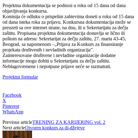
Projektna dokumentacija se podnosi u roku od 15 dana od dana
objavljivanja konkursa.
Komisija će odluku o prispelim zahtevima doneti u roku od 15 dana
od dana isteka roka za prijavu. Konkursna dokumentacija može se
preuzeti sa ove internet strane, na dnu, ili u Sekretarijatu za dečju
zaštitu. Propisana projektna dokumentacija dostavlja se lično ili
poštom na adresu: Sekretarijat za dečju zaštitu, 27. marta 43-45,
Beograd, sa napomenom –„Prijava za Konkurs za finansiranje
projekata društvenih i nevladinih organizacija”.
Zainteresovane društvene i nevladine organizacije dodatne
informacije mogu dobiti u Sekretarijatu za dečju zaštitu.
Neblagovremene i nepotpune prijave neće se razmatrati.
Projektni formular
Facebook
X
Pinterest
WhatsApp
Previous article
TRENING ZA KARIJERING vol. 2
Next article
Otvoren konkurs za di-džejeve