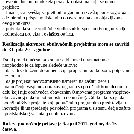
– eventualne preporuke eksperata iz oblasti na koju se odnosi
projekat;
– finansijski izveštaj za prethodnu godinu i izveštaj poreskog organa
o izmirenim prispelim fiskalnim obavezama na dan objavljivanja
ovog konkursa;
– potvrda da se ne vodi /nije vodio sudski spor protiv organizacije
podnosioca projekta i ovlašćenog lica.
Realizacija aktivnosti obuhvaćenih projektima mora se završiti
do 31. jula 2011. godine
.
Da bi projekti učesnika konkursa bili uzeti u razmatranje,
neophodno je da ispune sledeće uslove:
– da sadrže traženu dokumentaciju propisanu konkursom, potpisanu
i overenu.
– da je projekat nedvosmisleno usmeren na zaštitu dece i
unapređenje vaspitno- obrazovnog rada sa predškolskom decom u
delu koji nije obuhvaćen obaveznim Osnovama programa vaspitno-
obrazovnog rada (u potpunosti ili delimično). Cilj konkursa je da
podrži održive projekte koji ponuđenim programima predstavljaju
inovacije ili unapređenje postojećih programa u sistemu dečje zaštite
i predškolskog vaspitanja i obrazovanja.
Rok za podnošenje prijave je 8. april 2011. godine, do 16
časova
.