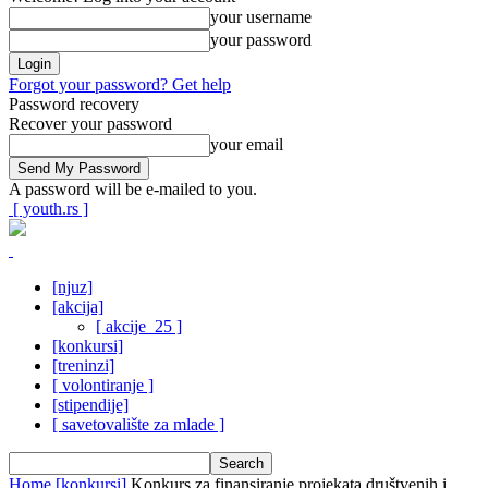
your username
your password
Forgot your password? Get help
Password recovery
Recover your password
your email
A password will be e-mailed to you.
[ youth.rs ]
[njuz]
[akcija]
[ akcije_25 ]
[konkursi]
[treninzi]
[ volontiranje ]
[stipendije]
[ savetovalište za mlade ]
Home
[konkursi]
Konkurs za finansiranje projekata društvenih i