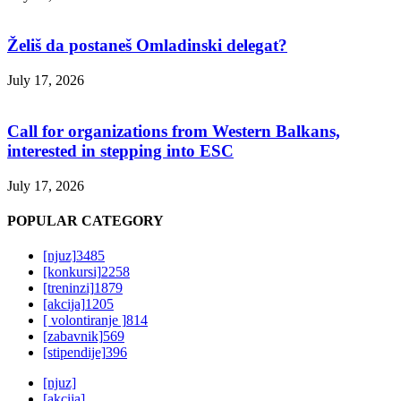
Želiš da postaneš Omladinski delegat?
July 17, 2026
Call for organizations from Western Balkans,
interested in stepping into ESC
July 17, 2026
POPULAR CATEGORY
[njuz]
3485
[konkursi]
2258
[treninzi]
1879
[akcija]
1205
[ volontiranje ]
814
[zabavnik]
569
[stipendije]
396
[njuz]
[akcija]