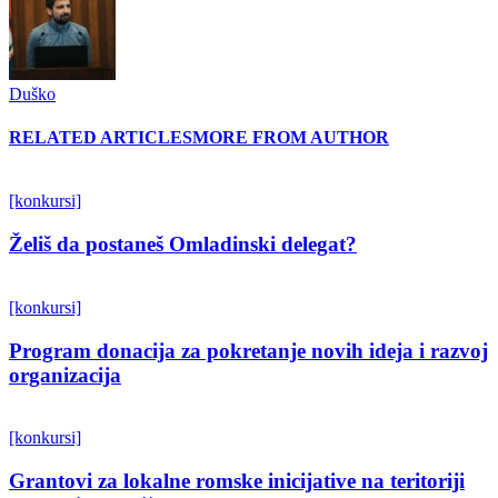
Duško
RELATED ARTICLES
MORE FROM AUTHOR
[konkursi]
Želiš da postaneš Omladinski delegat?
[konkursi]
Program donacija za pokretanje novih ideja i razvoj
organizacija
[konkursi]
Grantovi za lokalne romske inicijative na teritoriji