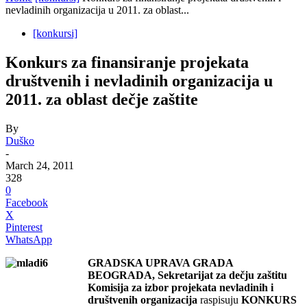
nevladinih organizacija u 2011. za oblast...
[konkursi]
Konkurs za finansiranje projekata
društvenih i nevladinih organizacija u
2011. za oblast dečje zaštite
By
Duško
-
March 24, 2011
328
0
Facebook
X
Pinterest
WhatsApp
GRADSKA UPRAVA GRADA
BEOGRADA
, Sekretarijat za dečju zaštitu
Komisija za izbor projekata nevladinih i
društvenih organizacija
raspisuju
KONKURS