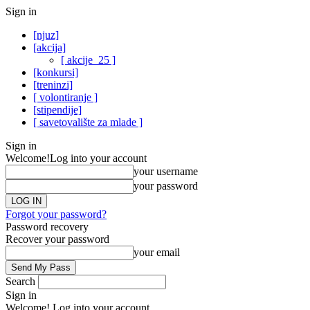
Sign in
[njuz]
[akcija]
[ akcije_25 ]
[konkursi]
[treninzi]
[ volontiranje ]
[stipendije]
[ savetovalište za mlade ]
Sign in
Welcome!
Log into your account
your username
your password
Forgot your password?
Password recovery
Recover your password
your email
Search
Sign in
Welcome! Log into your account