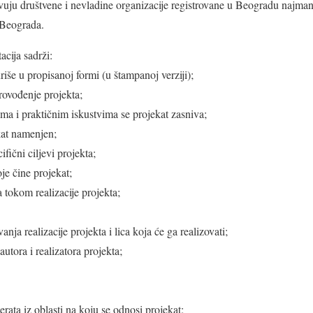
ju društvene i nevladine organizacije registrovane u Beogradu najmanj
 Beograda.
cija sadrži:
iše u propisanoj formi (u štampanoj verziji);
rovođenje projekta;
ma i praktičnim iskustvima se projekat zasniva;
ekat namenjen;
ifični ciljevi projekta;
oje čine projekat;
a tokom realizacije projekta;
nja realizacije projekta i lica koja će ga realizovati;
autora i realizatora projekta;
rata iz oblasti na koju se odnosi projekat;