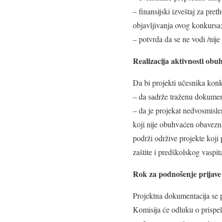
– finansijski izveštaj za pr
objavljivanja ovog konkursa
– potvrda da se ne vodi /nije
Realizacija aktivnosti obu
Da bi projekti učesnika konk
– da sadrže traženu dokumen
– da je projekat nedvosmisl
koji nije obuhvaćen obavezn
podrži održive projekte koji
zaštite i predškolskog vaspit
Rok za podnošenje prijave 
Projektna dokumentacija se 
Komisija će odluku o prispe