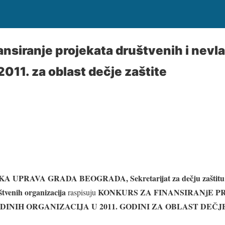
ansiranje projekata društvenih i nevl
2011. za oblast dečje zaštite
KA UPRAVA GRADA BEOGRADA
, Sekretarijat za dečju zaštitu
štvenih organizacija
KONKURS
ZA FINANSIRANjE P
raspisuju
INIH ORGANIZACIJA U 2011. GODINI ZA OBLAST DEČJ