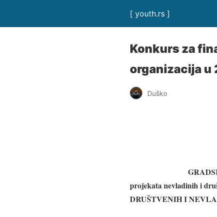
[ youth.rs ]
Konkurs za fin
organizacija u 
Duško
GRADS
projekata nevladinih i dru
DRUŠTVENIH I NEVLAD