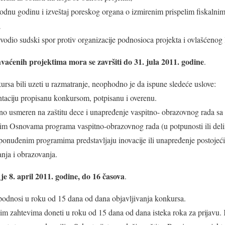
ethodnu godinu i izveštaj poreskog organa o izmirenim prispelim fiskal
;
 vodio sudski spor protiv organizacije podnosioca projekta i ovlašćenog 
hvaćenih projektima mora se završiti do 31. jula 2011. godine
.
ursa bili uzeti u razmatranje, neophodno je da ispune sledeće uslove:
taciju propisanu konkursom, potpisanu i overenu.
eno usmeren na zaštitu dece i unapređenje vaspitno- obrazovnog rada 
im Osnovama programa vaspitno-obrazovnog rada (u potpunosti ili delim
 ponuđenim programima predstavljaju inovacije ili unapređenje postojeć
anja i obrazovanja.
je 8. april 2011. godine, do 16 časova
.
podnosi u roku od 15 dana od dana objavljivanja konkursa.
lim zahtevima doneti u roku od 15 dana od dana isteka roka za prijavu