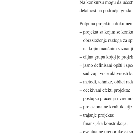
Na konkursu mogu da učestvu
delatnost na području grada
Potpuna projektna dokumenta
– projekat sa kojim se konkur
– obrazloženje razloga za sp
– na kojim naučnim saznanji
– ciljna grupa kojoj je proj
– jasno definisani opšti i spec
– sadržaj i vrste aktivnosti k
– metodi, tehnike, oblici rad
– očekivani efekti projekta;
– postupci praćenja i vrednova
– profesionalne kvalifikacije 
– trajanje projekta;
– finansijska konstrukcija;
– eventualne preporuke ekspe