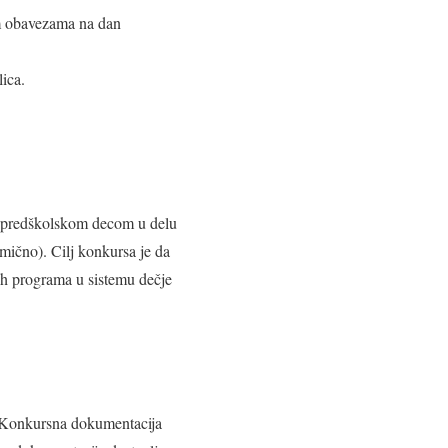
nim obavezama na dan
lica.
sa predškolskom decom u delu
ično). Cilj konkursa je da
ih programa u sistemu dečje
. Konkursna dokumentacija