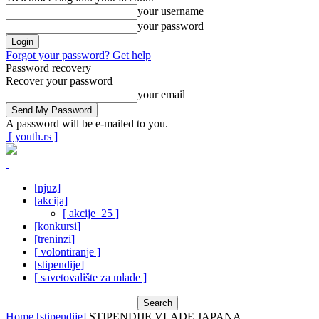
your username
your password
Forgot your password? Get help
Password recovery
Recover your password
your email
A password will be e-mailed to you.
[ youth.rs ]
[njuz]
[akcija]
[ akcije_25 ]
[konkursi]
[treninzi]
[ volontiranje ]
[stipendije]
[ savetovalište za mlade ]
Home
[stipendije]
STIPENDIJE VLADE JAPANA