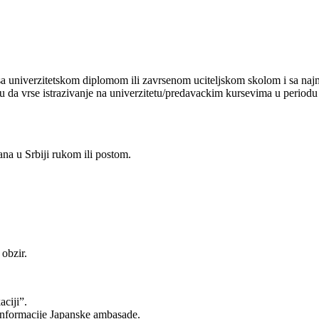
, sa univerzitetskom diplomom ili zavrsenom uciteljskom skolom i sa na
liku da vrse istrazivanje na univerzitetu/predavackim kursevima u period
na u Srbiji rukom ili postom.
obzir.
ciji”.
 informacije Japanske ambasade.