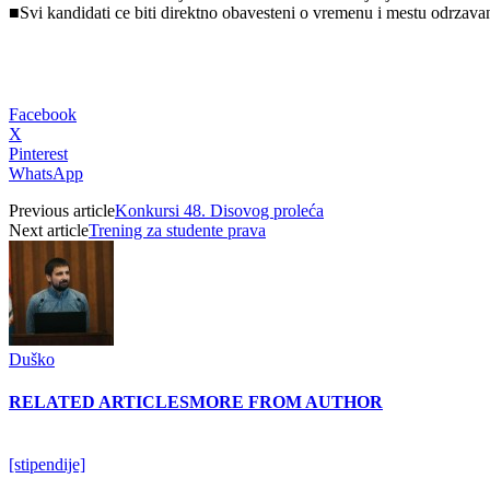
■Svi kandidati ce biti direktno obavesteni o vremenu i mestu odrzavan
Facebook
X
Pinterest
WhatsApp
Previous article
Konkursi 48. Disovog proleća
Next article
Trening za studente prava
Duško
RELATED ARTICLES
MORE FROM AUTHOR
[stipendije]