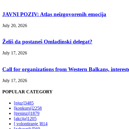
JAVNI POZIV: Atlas neizgovorenih emocija
July 20, 2026
Želiš da postaneš Omladinski delegat?
July 17, 2026
Call for organizations from Western Balkans, interest
July 17, 2026
POPULAR CATEGORY
[njuz]
3485
[konkursi]
2258
[treninzi]
1879
[akcija]
1205
[ volontiranje ]
814
[zabavnik]
569