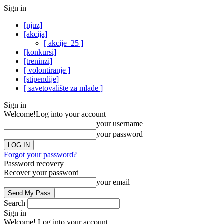
Sign in
[njuz]
[akcija]
[ akcije_25 ]
[konkursi]
[treninzi]
[ volontiranje ]
[stipendije]
[ savetovalište za mlade ]
Sign in
Welcome!
Log into your account
your username
your password
Forgot your password?
Password recovery
Recover your password
your email
Search
Sign in
Welcome! Log into your account