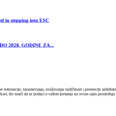
ed in stepping into ESC
O 2028. GODINE ZA...
cipe tolerancije, razumevanja, uvažavanja različitosti i promocije antid
ksel, što znači da se podaci o vašem kretanju na ovom sajtu prosleđuju