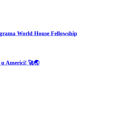
rograma World House Fellowship
 u Americi! 🚀🌏