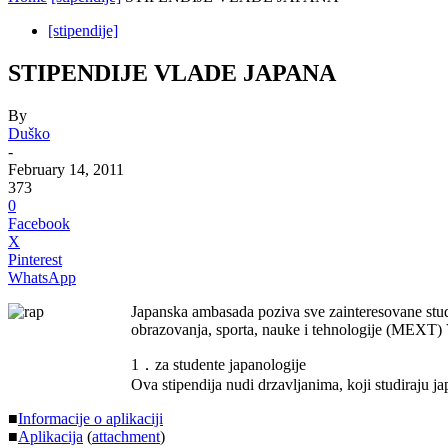
[stipendije]
STIPENDIJE VLADE JAPANA
By
Duško
-
February 14, 2011
373
0
Facebook
X
Pinterest
WhatsApp
Japanska ambasada poziva sve zainteresovane stude
obrazovanja, sporta, nauke i tehnologije (MEXT)
1．za studente japanologije
Ova stipendija nudi drzavljanima, koji studiraju japa
■
Informacije o aplikaciji
■
Aplikacija
(
attachment
)