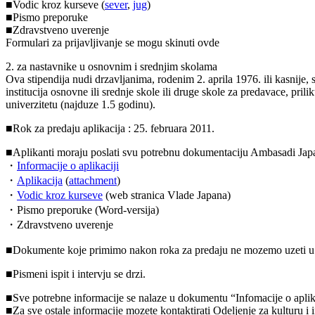
■Vodic kroz kurseve (
sever
,
jug
)
■Pismo preporuke
■Zdravstveno uverenje
Formulari za prijavljivanje se mogu skinuti ovde
2. za nastavnike u osnovnim i srednjim skolama
Ova stipendija nudi drzavljanima, rodenim 2. aprila 1976. ili kasnije
institucija osnovne ili srednje skole ili druge skole za predavace, pri
univerzitetu (najduze 1.5 godinu).
■Rok za predaju aplikacija : 25. februara 2011.
■Aplikanti moraju poslati svu potrebnu dokumentaciju Ambasadi Japa
・
Informacije o aplikaciji
・
Aplikacija
(
attachment
)
・
Vodic kroz kurseve
(web stranica Vlade Japana)
・Pismo preporuke (Word-versija)
・Zdravstveno uverenje
■Dokumente koje primimo nakon roka za predaju ne mozemo uzeti u 
■Pismeni ispit i intervju se drzi.
■Sve potrebne informacije se nalaze u dokumentu “Infomacije o aplika
■Za sve ostale informacije mozete kontaktirati Odeljenje za kulturu i