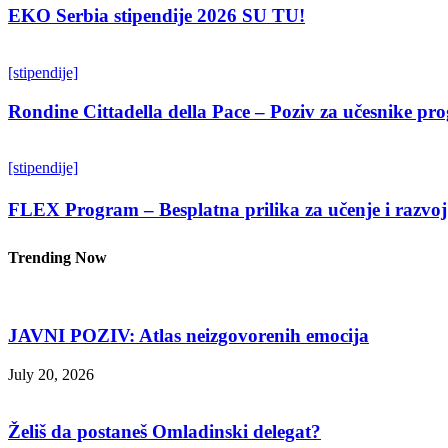
EKO Serbia stipendije 2026 SU TU!
[stipendije]
Rondine Cittadella della Pace – Poziv za učesnike p
[stipendije]
FLEX Program – Besplatna prilika za učenje i razvoj
Trending Now
JAVNI POZIV: Atlas neizgovorenih emocija
July 20, 2026
Želiš da postaneš Omladinski delegat?