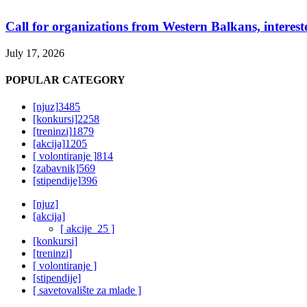
Call for organizations from Western Balkans, interest
July 17, 2026
POPULAR CATEGORY
[njuz]
3485
[konkursi]
2258
[treninzi]
1879
[akcija]
1205
[ volontiranje ]
814
[zabavnik]
569
[stipendije]
396
[njuz]
[akcija]
[ akcije_25 ]
[konkursi]
[treninzi]
[ volontiranje ]
[stipendije]
[ savetovalište za mlade ]