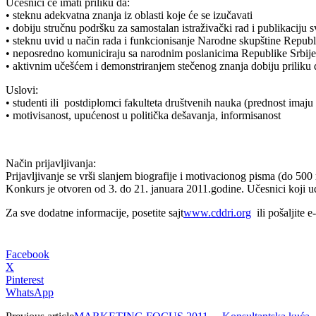
Učesnici će imati priliku da:
• steknu adekvatna znanja iz oblasti koje će se izučavati
• dobiju stručnu podršku za samostalan istraživački rad i publikaciju 
• steknu uvid u način rada i funkcionisanje Narodne skupštine Republ
• neposredno komuniciraju sa narodnim poslanicima Republike Srbije
• aktivnim učešćem i demonstriranjem stečenog znanja dobiju priliku d
Uslovi:
• studenti ili postdiplomci fakulteta društvenih nauka (prednost imaju
• motivisanost, upućenost u politička dešavanja, informisanost
Način prijavljivanja:
Prijavljivanje se vrši slanjem biografije i motivacionog pisma (do 50
Konkurs je otvoren od 3. do 21. januara 2011.godine. Učesnici koji uđu
Za sve dodatne informacije, posetite sajt
www.cddri.org
ili pošaljite 
Facebook
X
Pinterest
WhatsApp