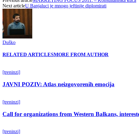
Previous article
MARKETING FOCUS 2011. – Konsultantska kuća
Next article
U Banjaluci je mnogo jeftinije diplomirati
Duško
RELATED ARTICLES
MORE FROM AUTHOR
[treninzi]
JAVNI POZIV: Atlas neizgovorenih emocija
[treninzi]
Call for organizations from Western Balkans, interest
[treninzi]