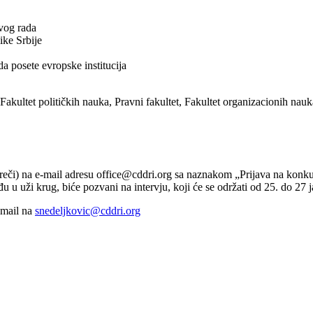
svog rada
ike Srbije
a posete evropske institucija
 Fakultet političkih nauka, Pravni fakultet, Fakultet organizacionih nauk
0 reči) na e-mail adresu office@cddri.org sa naznakom „Prijava na konk
 u uži krug, biće pozvani na intervju, koji će se održati od 25. do 27 
e-mail na
snedeljkovic@cddri.org