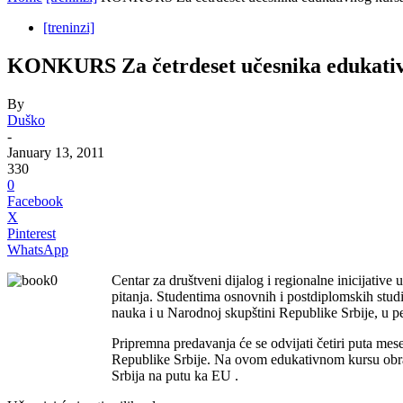
[treninzi]
KONKURS Za četrdeset učesnika edukativno
By
Duško
-
January 13, 2011
330
0
Facebook
X
Pinterest
WhatsApp
Centar za društveni dijalog i regionalne inicijat
pitanja.
Studentima osnovnih i postdiplomskih studi
nauka i u Narodnoj skupštini Republike Srbije, u p
Pripremna predavanja će se odvijati četiri puta mes
Republike Srbije. Na ovom edukativnom kursu obrađi
Srbija na putu ka EU .