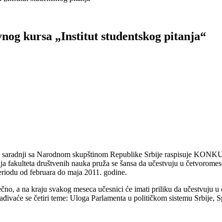
g kursa „Institut studentskog pitanja“
ive u saradnji sa Narodnom skupštinom Republike Srbije raspisuje KONKU
ja fakulteta društvenih nauka pruža se šansa da učestvuju u četvoromes
eriodu od februara do maja 2011. godine.
ečno, a na kraju svakog meseca učesnici će imati priliku da učestvuju u
vaće se četiri teme: Uloga Parlamenta u političkom sistemu Srbije, Spo