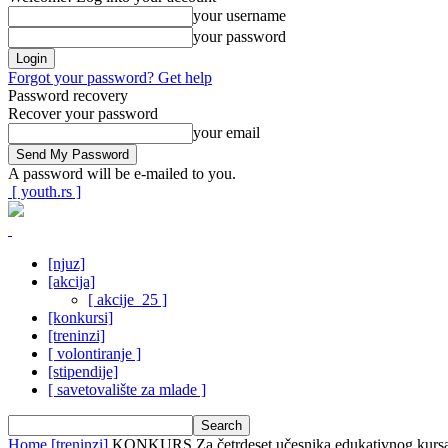
your username
your password
Forgot your password? Get help
Password recovery
Recover your password
your email
A password will be e-mailed to you.
[ youth.rs ]
[njuz]
[akcija]
[ akcije_25 ]
[konkursi]
[treninzi]
[ volontiranje ]
[stipendije]
[ savetovalište za mlade ]
Home
[treninzi]
KONKURS Za četrdeset učesnika edukativnog kursa „