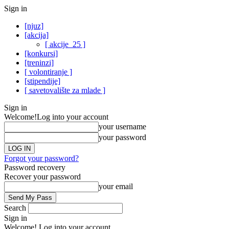
Sign in
[njuz]
[akcija]
[ akcije_25 ]
[konkursi]
[treninzi]
[ volontiranje ]
[stipendije]
[ savetovalište za mlade ]
Sign in
Welcome!
Log into your account
your username
your password
Forgot your password?
Password recovery
Recover your password
your email
Search
Sign in
Welcome! Log into your account