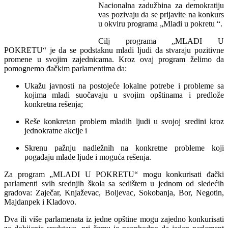
Nacionalna zadužbina za demokratiju
vas pozivaju da se prijavite na konkurs
u okviru programa „Mladi u pokretu “.
Cilj programa „MLADI U
POKRETU“ je da se podstaknu mladi ljudi da stvaraju pozitivne
promene u svojim zajednicama. Kroz ovaj program želimo da
pomognemo đačkim parlamentima da:
Ukažu javnosti na postojeće lokalne potrebe i probleme sa
kojima mladi suočavaju u svojim opštinama i predlože
konkretna rešenja;
Reše konkretan problem mladih ljudi u svojoj sredini kroz
jednokratne akcije i
Skrenu pažnju nadležnih na konkretne probleme koji
pogađaju mlade ljude i moguća rešenja.
Za program „MLADI U POKRETU“ mogu konkurisati đački
parlamenti svih srednjih škola sa sedištem u jednom od sledećih
gradova: Zaječar, Knjaževac, Boljevac, Sokobanja, Bor, Negotin,
Majdanpek i Kladovo.
Dva ili više parlamenata iz jedne opštine mogu zajedno konkurisati