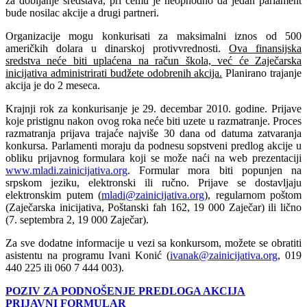
za dobijanje sredstava, pri čemu je neophodno da jedan parlament
bude nosilac akcije a drugi partneri.
Organizacije mogu konkurisati za maksimalni iznos od 500
američkih dolara u dinarskoj protivvrednosti.
Ova finansijska
sredstva neće biti uplaćena na račun škola, već će Zaječarska
inicijativa administrirati budžete odobrenih akcija.
Planirano trajanje
akcija je do 2 meseca.
Krajnji rok za konkurisanje je 29. decembar 2010. godine. Prijave
koje pristignu nakon ovog roka neće biti uzete u razmatranje. Proces
razmatranja prijava trajaće najviše 30 dana od datuma zatvaranja
konkursa. Parlamenti moraju da podnesu sopstveni predlog akcije u
obliku prijavnog formulara koji se može naći na web prezentaciji
www.mladi.zainicijativa.org
. Formular mora biti popunjen na
srpskom jeziku, elektronski ili ručno. Prijave se dostavljaju
elektronskim putem (
mladi@zainicijativa.org
), regularnom poštom
(Zaječarska inicijativa, Poštanski fah 162, 19 000 Zaječar) ili lično
(7. septembra 2, 19 000 Zaječar).
Za sve dodatne informacije u vezi sa konkursom, možete se obratiti
asistentu na programu Ivani Konić (
ivanak@zainicijativa.org
, 019
440 225 ili 060 7 444 003).
POZIV ZA PODNOŠENJE PREDLOGA AKCIJA
PRIJAVNI FORMULAR