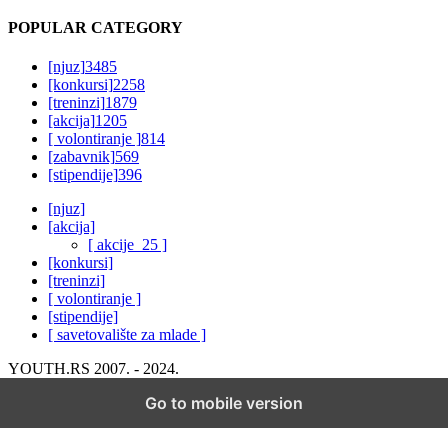
POPULAR CATEGORY
[njuz]
3485
[konkursi]
2258
[treninzi]
1879
[akcija]
1205
[ volontiranje ]
814
[zabavnik]
569
[stipendije]
396
[njuz]
[akcija]
[ akcije_25 ]
[konkursi]
[treninzi]
[ volontiranje ]
[stipendije]
[ savetovalište za mlade ]
YOUTH.RS 2007. - 2024.
Go to mobile version