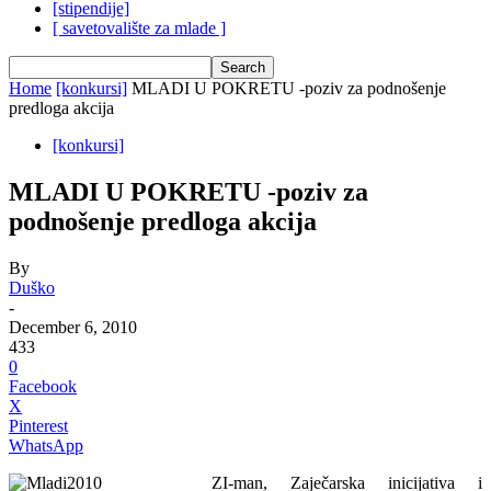
[stipendije]
[ savetovalište za mlade ]
Home
[konkursi]
MLADI U POKRETU -poziv za podnošenje
predloga akcija
[konkursi]
MLADI U POKRETU -poziv za
podnošenje predloga akcija
By
Duško
-
December 6, 2010
433
0
Facebook
X
Pinterest
WhatsApp
ZI-man, Zaječarska inicijativa i