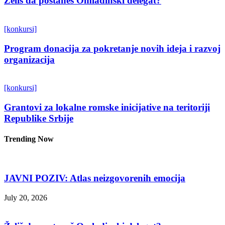
Želiš da postaneš Omladinski delegat?
[konkursi]
Program donacija za pokretanje novih ideja i razvoj
organizacija
[konkursi]
Grantovi za lokalne romske inicijative na teritoriji
Republike Srbije
Trending Now
JAVNI POZIV: Atlas neizgovorenih emocija
July 20, 2026