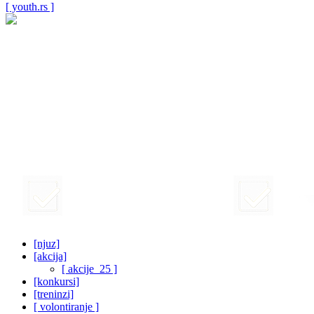
[ youth.rs ]
[njuz]
[akcija]
[ akcije_25 ]
[konkursi]
[treninzi]
[ volontiranje ]