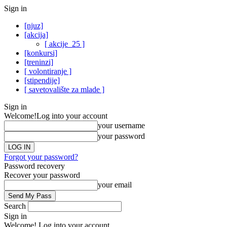
Sign in
[njuz]
[akcija]
[ akcije_25 ]
[konkursi]
[treninzi]
[ volontiranje ]
[stipendije]
[ savetovalište za mlade ]
Sign in
Welcome!
Log into your account
your username
your password
Forgot your password?
Password recovery
Recover your password
your email
Search
Sign in
Welcome! Log into your account