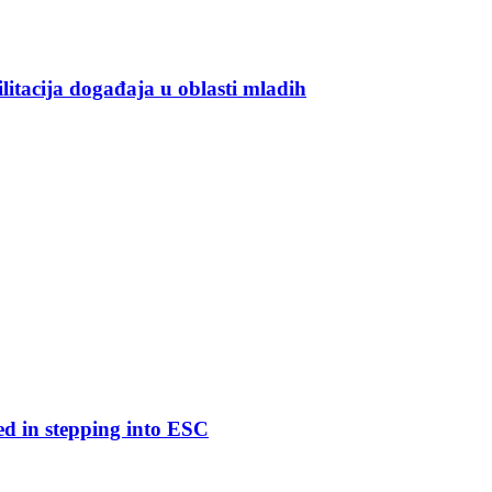
ilitacija događaja u oblasti mladih
ed in stepping into ESC