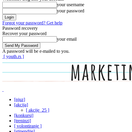
your username
your password
Forgot your password? Get help
Password recovery
Recover your password
your email
A password will be e-mailed to you.
[ youth.rs ]
[njuz]
[akcija]
[ akcije_25 ]
[konkursi]
[treninzi]
[ volontiranje ]
[stipendije]