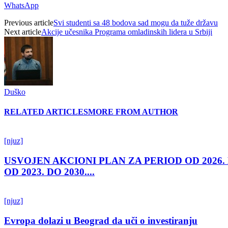
WhatsApp
Previous article
Svi studenti sa 48 bodova sad mogu da tuže državu
Next article
Akcije učesnika Programa omladinskih lidera u Srbiji
Duško
RELATED ARTICLES
MORE FROM AUTHOR
[njuz]
USVOJEN AKCIONI PLAN ZA PERIOD OD 2026.
OD 2023. DO 2030....
[njuz]
Evropa dolazi u Beograd da uči o investiranju