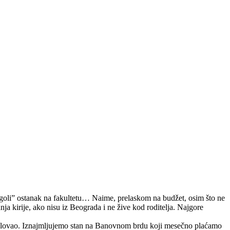
 „goli” ostanak na fakultetu… Naime, prelaskom na budžet, osim što ne
nja kirije, ako nisu iz Beograda i ne žive kod roditelja.
Najgore
 školovao. Iznajmljujemo stan na Banovnom brdu koji mesečno plaćamo