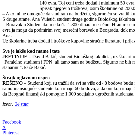
140 evra. Toj ceni treba dodati i minimum 50 evr
Spisak njegovih troškova, osim školarine od 200.00
– Ako mi ne omoguće da studiram na budžetu, sigurno ću se vratiti 
S druge strane, Ana Vuletić, student druge godine Biološkog fakulteta,
– Boravak u Studenjaku me košta 1.800 dinara mesečno. Hranim se u me
evra ja mogu da podmirim svoj mesečni boravak u Beogradu, dok moja d
Ana.
Uz školarine treba dodati i troškove kupovine stručne literature i pr
Sve je lakše kod mame i tate
JEFTINIJE –
David Bakić, student Biološkog fakulteta, uz školarinu 
„Paralelno studiram i FPN, ali tamo sam na budžetu. Sigurno ne bih m
stanarinu”, kaže Bakić.
Štrajk uglavnom uspeo
REŠENO –
Studenti koji su tražili da svi sa više od 48 bodova bud
samofinansirajuće studente koji imaju 60 bodova, a da oni koji imaju
da Beograd finansijski pomogne 1.000 socijalno ugroženih studenata.
Izvor:
24 sata
Facebook
X
Pinterest