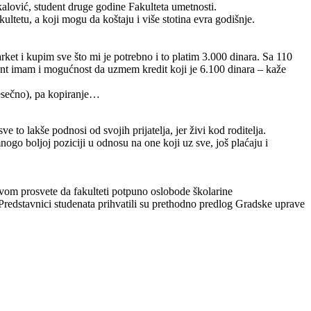
lović, student druge godine Fakulteta umetnosti.
ltetu, a koji mogu da koštaju i više stotina evra godišnje.
et i kupim sve što mi je potrebno i to platim 3.000 dinara. Sa 110
ent imam i mogućnost da uzmem kredit koji je 6.100 dinara – kaže
mesečno), pa kopiranje…
 to lakše podnosi od svojih prijatelja, jer živi kod roditelja.
o boljoj poziciji u odnosu na one koji uz sve, još plaćaju i
stvom prosvete da fakulteti potpuno oslobode školarine
Predstavnici studenata prihvatili su prethodno predlog Gradske uprave