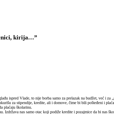
enici, kirija…”
 glađu ispred Vlade, to nije borba samo za prelazak na budžet, već i za
urišu za stipendije, kredite, ali i domove, čime bi bili pošteđeni i plaća
da plaćaju školarinu.
rinu. Izdržava nas samo otac koji podiže kredite i pozajmice da bi nas