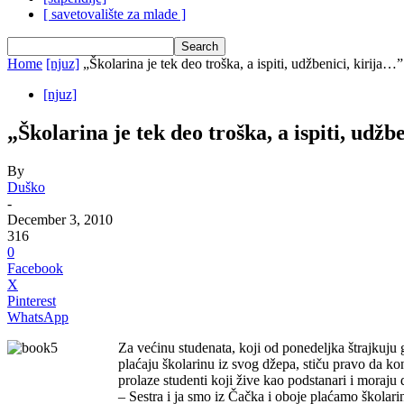
[ savetovalište za mlade ]
Home
[njuz]
„Školarina je tek deo troška, a ispiti, udžbenici, kirija…”
[njuz]
„Školarina je tek deo troška, a ispiti, udžb
By
Duško
-
December 3, 2010
316
0
Facebook
X
Pinterest
WhatsApp
Za većinu studenata, koji od ponedeljka štrajkuju
plaćaju školarinu iz svog džepa, stiču pravo da konk
prolaze studenti koji žive kao podstanari i moraju 
– Sestra i ja smo iz Čačka i oboje plaćamo škola