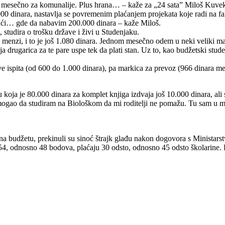
a mesečno za komunalije. Plus hrana… – kaže za „24 sata” Miloš Kuveka
0 dinara, nastavlja se povremenim plaćanjem projekata koje radi na faku
kući… gde da nabavim 200.000 dinara – kaže Miloš.
 studira o trošku države i živi u Studenjaku.
nzi, i to je još 1.080 dinara. Jednom mesečno odem u neki veliki mark
rugarica za te pare uspe tek da plati stan. Uz to, kao budžetski stud
ijave ispita (od 600 do 1.000 dinara), pa markica za prevoz (966 dinara 
koja je 80.000 dinara za komplet knjiga izdvaja još 10.000 dinara, ali sve
ogao da studiram na Biološkom da mi roditelji ne pomažu. Tu sam u mnog
u na budžetu, prekinuli su sinoć štrajk glađu nakon dogovora s Ministar
 54, odnosno 48 bodova, plaćaju 30 odsto, odnosno 45 odsto školarine. 