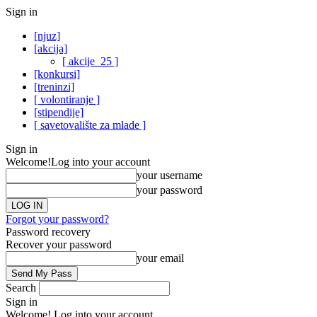
Sign in
[njuz]
[akcija]
[ akcije_25 ]
[konkursi]
[treninzi]
[ volontiranje ]
[stipendije]
[ savetovalište za mlade ]
Sign in
Welcome!
Log into your account
your username
your password
Forgot your password?
Password recovery
Recover your password
your email
Search
Sign in
Welcome! Log into your account