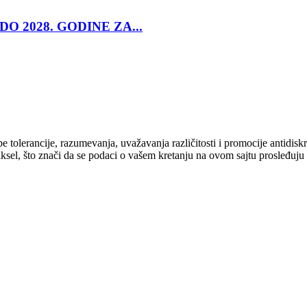
O 2028. GODINE ZA...
cipe tolerancije, razumevanja, uvažavanja različitosti i promocije antid
ksel, što znači da se podaci o vašem kretanju na ovom sajtu prosleđuju