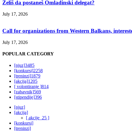
Želiš da postaneš Omladinski delegat?
July 17, 2026
Call for organizations from Western Balkans, interest
July 17, 2026
POPULAR CATEGORY
[njuz]
3485
[konkursi]
2258
[treninzi]
1879
[akcija]
1205
[ volontiranje ]
814
[zabavnik]
569
[stipendije]
396
[njuz]
[akcija]
[ akcije_25 ]
[konkursi]
[treninzi]