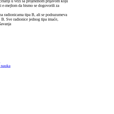
elariji u vezi sa projektnom prijavom koju
li e-mejlom da bismo se dogovorili za
na radionicama tipa B, ali se podrazumeva
 B. Sve radionice jednog tipa imaće,
šavanja
a
h nauka