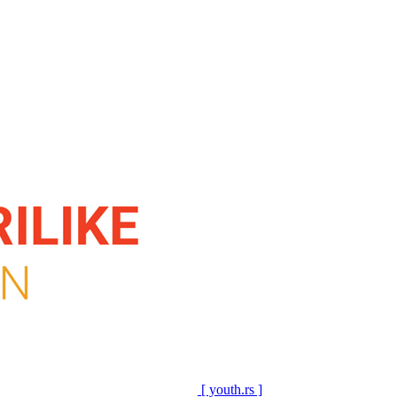
[ youth.rs ]