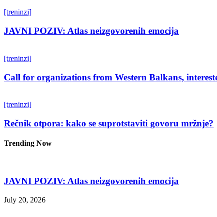
[treninzi]
JAVNI POZIV: Atlas neizgovorenih emocija
[treninzi]
Call for organizations from Western Balkans, interest
[treninzi]
Rečnik otpora: kako se suprotstaviti govoru mržnje?
Trending Now
JAVNI POZIV: Atlas neizgovorenih emocija
July 20, 2026