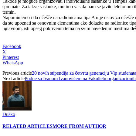
Takođe je moguće organizovati i individualne sastanke u Tempus kanc
spremate. Za takve sastanke, molimo vas da nam se javite telefonom i
termin.
Napominjemo i da učešče na radionicama tipa A nije uslov za učešće 
da ste upoznati sa osnovnim elementima ako dolazite na radionice tipa
uglavnom, isti opseg pokrivenih tema na svim navedenim mestima de
Facebook
X
Pinterest
WhatsApp
Previous article
20 novih stipendija za četvrtu generaciju Vip studenat
Next article
Podne sa Ivanom Ivanovićem na Fakultetu organizacioni
Duško
RELATED ARTICLES
MORE FROM AUTHOR