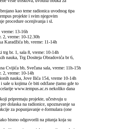
ljene vrste troškova, uvodna obuka za
abrojano kao teme radionica uvodnog tipa
Tempus projekte i svim njegovim
je procedure ocenjivanja i sl.
, vreme: 13-16h
r. 2, vreme: 10-12.30h
ka Karadžića bb, vreme: 11-14h
trg br. 1, sala 8, vreme: 10-14h
ih nauka, Trg Dositeja Obradovića br 6,
na Cvijića bb, Svečana sala, vreme: 11h-15h
r. 2, vreme: 10-14h
ionih nauka, Jove Ilića 154, vreme 10-14h
i sale u kojima će biti održane (tamo gde to
ncelarije www.tempus.ac.rs nekoliko dana
koji pripremaju projekte, učestvuju u
 pre dolaska na radionice, upoznavanje sa
kcije za popunjavanje e-formulara (one
ko bismo odgovorili na pitanja koja su