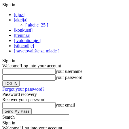
Sign in
[njuz]
[akcija]
[ akcije_25 ]
[konkursi]
[treninzi]
[ volontiranje ]
[stipendije]
[ savetovalište za mlade ]
Sign in
Welcome!
Log into your account
your username
your password
Forgot your password?
Password recovery
Recover your password
your email
Search
Sign in
Welcome! Log into your account