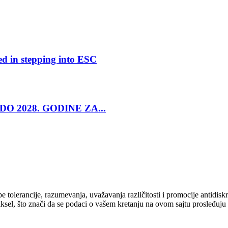
ed in stepping into ESC
O 2028. GODINE ZA...
cipe tolerancije, razumevanja, uvažavanja različitosti i promocije antid
ksel, što znači da se podaci o vašem kretanju na ovom sajtu prosleđuju