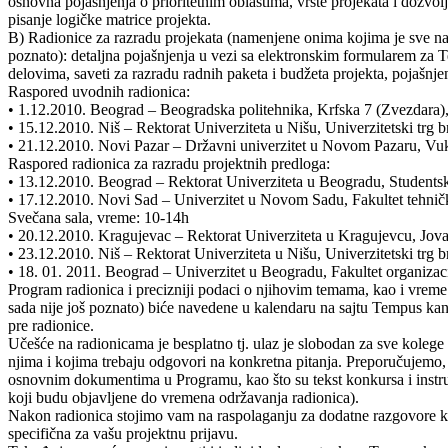
osnovna pojašnjenja o prioritetnim oblastima, vrste projekata i dozvo
pisanje logičke matrice projekta.
B) Radionice za razradu projekata (namenjene onima kojima je sve n
poznato): detaljna pojašnjenja u vezi sa elektronskim formularem za 
delovima, saveti za razradu radnih paketa i budžeta projekta, pojašnjen
Raspored uvodnih radionica:
• 1.12.2010. Beograd – Beogradska politehnika, Krfska 7 (Zvezdara)
• 15.12.2010. Niš – Rektorat Univerziteta u Nišu, Univerzitetski trg b
• 21.12.2010. Novi Pazar – Državni univerzitet u Novom Pazaru, Vu
Raspored radionica za razradu projektnih predloga:
• 13.12.2010. Beograd – Rektorat Univerziteta u Beogradu, Studentski 
• 17.12.2010. Novi Sad – Univerzitet u Novom Sadu, Fakultet tehničk
Svečana sala, vreme: 10-14h
• 20.12.2010. Kragujevac – Rektorat Univerziteta u Kragujevcu, Jova
• 23.12.2010. Niš – Rektorat Univerziteta u Nišu, Univerzitetski trg b
• 18. 01. 2011. Beograd – Univerzitet u Beogradu, Fakultet organizac
Program radionica i precizniji podaci o njihovim temama, kao i vreme 
sada nije još poznato) biće navedene u kalendaru na sajtu Tempus ka
pre radionice.
Učešće na radionicama je besplatno tj. ulaz je slobodan za sve kolege 
njima i kojima trebaju odgovori na konkretna pitanja. Preporučujemo,
osnovnim dokumentima u Programu, kao što su tekst konkursa i instru
koji budu objavljene do vremena održavanja radionica).
Nakon radionica stojimo vam na raspolaganju za dodatne razgovore ka
specifična za vašu projektnu prijavu.