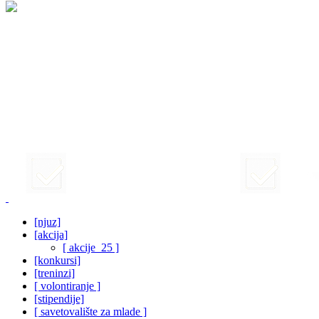
[njuz]
[akcija]
[ akcije_25 ]
[konkursi]
[treninzi]
[ volontiranje ]
[stipendije]
[ savetovalište za mlade ]