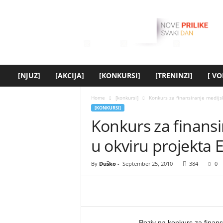
[
y
o
u
t
h
.
[NJUZ]
[AKCIJA]
[KONKURSI]
[TRENINZI]
[ VO
r
s
Home
[konkursi]
Konkurs za finansiranje medijs
]
[KONKURSI]
Konkurs za finans
u okviru projekta 
By
Duško
-
September 25, 2010
384
0
Poziv na konkurs za finans