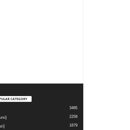
PULAR CATEGORY
3485
2258
rsi]
1879
nzi]