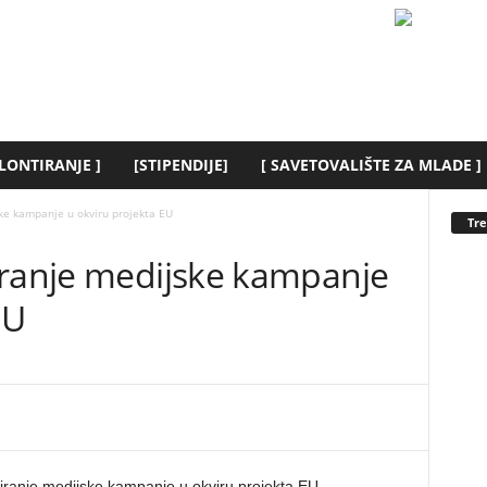
LONTIRANJE ]
[STIPENDIJE]
[ SAVETOVALIŠTE ZA MLADE ]
ke kampanje u okviru projekta EU
Tr
iranje medijske kampanje
EU
iranje medijske kampanje u okviru projekta EU