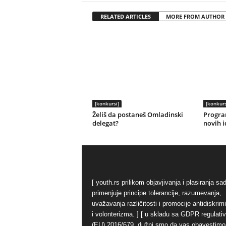
RELATED ARTICLES
MORE FROM AUTHOR
[konkursi]
[konkurs
Želiš da postaneš Omladinski
Progra
delegat?
novih i
[ youth.rs prilikom objavjivanja i plasiranja sa
primenjuje principe tolerancije, razumevanja,
uvažavanja različitosti i promocije antidiskrim
i volonterizma. ] [ u skladu sa GDPR regulati
(EU) 2016/679, dužni smo da vas obavestimo