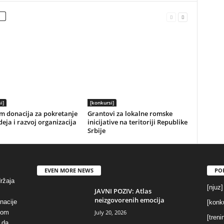
i]
[konkursi]
m donacija za pokretanje
Grantovi za lokalne romske
deja i razvoj organizacija
inicijative na teritoriji Republike
Srbije
EVEN MORE NEWS
PO
držaja
[njuz]
JAVNI POZIV: Atlas
neizgovorenih emocija
inacije
[konku
July 20, 2026
vom
[treni
 da